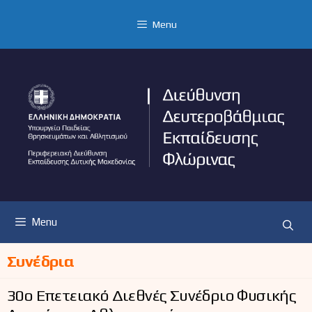
Μετάβαση
σε
Menu
περιεχόμενο
Menu
Συνέδρια
30ο Επετειακό Διεθνές Συνέδριο Φυσικής