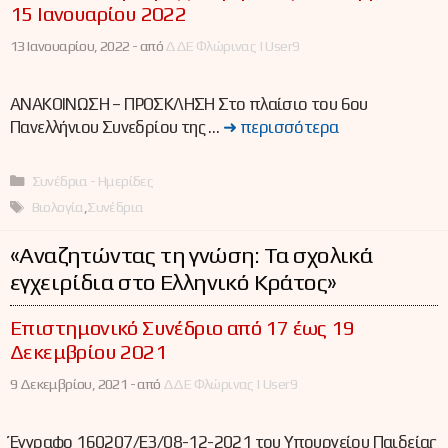
15 Ιανουαρίου 2022
13 Ιανουαρίου, 2022 -
από
ΔΔΕ Φλώρινας | User9
ΑΝΑΚΟΙΝΩΣΗ – ΠΡΟΣΚΛΗΣΗ Στο πλαίσιο του 6ου
Πανελλήνιου Συνεδρίου της …
➜ περισσότερα
Κατηγορίες
Συνέδρια - Ημερίδες
Ετικέτες
Βιολογία
,
Συνέδρια
«Αναζητώντας τη γνώση: Τα σχολικά
εγχειρίδια στο Ελληνικό Κράτος»
Επιστημονικό Συνέδριο από 17 έως 19
Δεκεμβρίου 2021
9 Δεκεμβρίου, 2021 -
από
ΔΔΕ Φλώρινας | User9
Έγγραφο 160207/Ε3/08-12-2021 του Υπουργείου Παιδείας