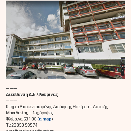
———
Διεύθυνση Δ.Ε. Φλώρινας
———
Κτήριο Αποκεντρωμένης Διοίκησης Ηπείρου – Δυτικής
Μακεδονίας – 1ος όροφος.
Φλώρινα 531 00 (
g.map
)
Τ.:
23853 50574