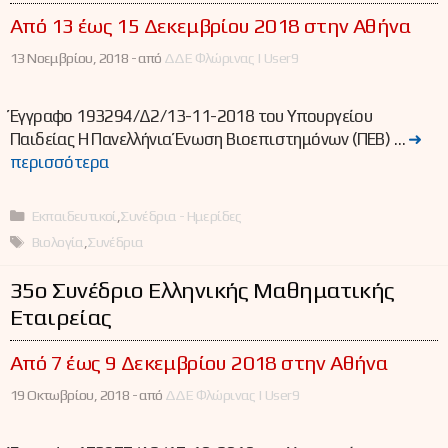
Από 13 έως 15 Δεκεμβρίου 2018 στην Αθήνα
13 Νοεμβρίου, 2018 -
από
ΔΔΕ Φλώρινας | User9
Έγγραφο 193294/Δ2/13-11-2018 του Υπουργείου
Παιδείας Η Πανελλήνια Ένωση Βιοεπιστημόνων (ΠΕΒ) …
➜
περισσότερα
Κατηγορίες
Εκπαιδευτικοί
,
Συνέδρια - Ημερίδες
Ετικέτες
Βιολογία
,
Συνέδρια
35ο Συνέδριο Ελληνικής Μαθηματικής
Εταιρείας
Από 7 έως 9 Δεκεμβρίου 2018 στην Αθήνα
19 Οκτωβρίου, 2018 -
από
ΔΔΕ Φλώρινας | User9