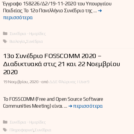
Έγγραφο 158226/Δ2/19-11-2020 του Υπουργείου
Παιδείας Το 12ο Πανελλήνιο Συνέδριο της …
➜
περισσότερα
Κατηγορίες
Συνέδρια - Ημερίδες
Ετικέτες
Βιολογία
,
Συνέδρια
13ο Συνέδριο FOSSCOMM 2020 –
Διαδικτυακά στις 21 και 22 Νοεμβρίου
2020
19 Νοεμβρίου, 2020 -
από
ΔΔΕ Φλώρινας | User9
Το FOSSCOMM (Free and Open Source Software
Communities Meeting) είναι …
➜ περισσότερα
Κατηγορίες
Συνέδρια - Ημερίδες
Ετικέτες
Πληροφορική
,
Συνέδρια