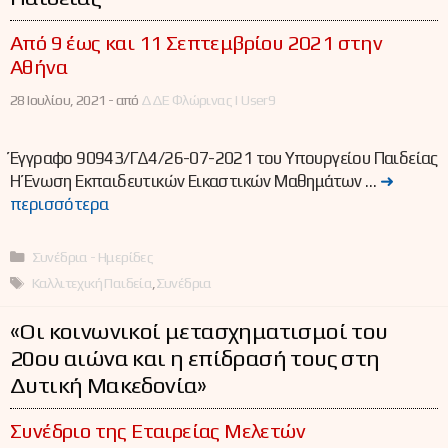
Από 9 έως και 11 Σεπτεμβρίου 2021 στην
Αθήνα
28 Ιουλίου, 2021 -
από
ΔΔΕ Φλώρινας | User9
Έγγραφο 90943/ΓΔ4/26-07-2021 του Υπουργείου Παιδείας
Η Ένωση Εκπαιδευτικών Εικαστικών Μαθημάτων …
➜
περισσότερα
Κατηγορίες
Συνέδρια - Ημερίδες
Ετικέτες
Καλλιτεχική Παιδεία
,
Συνέδρια
«Οι κοινωνικοί μετασχηματισμοί του
20ου αιώνα και η επίδρασή τους στη
Δυτική Μακεδονία»
Συνέδριο της Εταιρείας Μελετών