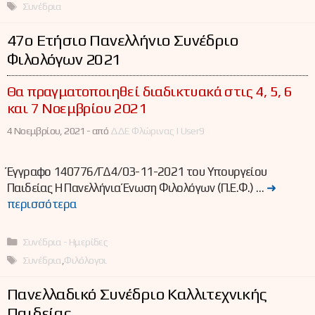
Ετικέτες
Συνέδρια
47o Ετήσιο Πανελλήνιο Συνέδριο
Φιλολόγων 2021
Θα πραγματοποιηθεί διαδικτυακά στις 4, 5, 6
και 7 Νοεμβρίου 2021
4 Νοεμβρίου, 2021 -
από
ΔΔΕ Φλώρινας | User9
Έγγραφο 140776/ΓΔ4/03-11-2021 του Υπουργείου
Παιδείας Η Πανελλήνια Ένωση Φιλολόγων (Π.Ε.Φ.) …
➜
περισσότερα
Κατηγορίες
Συνέδρια - Ημερίδες
Ετικέτες
Συνέδρια
,
Φιλόλογοι
Πανελλαδικό Συνέδριο Καλλιτεχνικής
Παιδείας