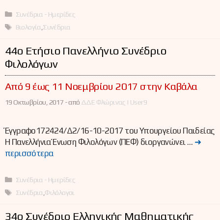
Κατηγορίες
Συνέδρια - Ημερίδες
Ετικέτες
Βιολογία
,
Συνέδρια
44o Ετήσιο Πανελλήνιο Συνέδριο
Φιλολόγων
Από 9 έως 11 Νοεμβρίου 2017 στην Καβάλα
19 Οκτωβρίου, 2017 -
από
ΔΔΕ Φλώρινας | User9
Έγγραφο172424/Δ2/16-10-2017 του Υπουργείου Παιδείας
Η Πανελλήνια Ένωση Φιλολόγων (ΠΕΦ) διοργανώνει …
➜
περισσότερα
Κατηγορίες
Συνέδρια - Ημερίδες
Ετικέτες
Συνέδρια
,
Φιλόλογοι
34ο Συνέδριο Ελληνικής Μαθηματικής