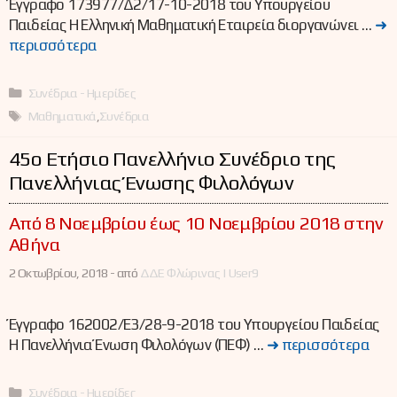
Έγγραφο 173977/Δ2/17-10-2018 του Υπουργείου
Παιδείας Η Ελληνική Μαθηματική Εταιρεία διοργανώνει …
➜
περισσότερα
Κατηγορίες
Συνέδρια - Ημερίδες
Ετικέτες
Μαθηματικά
,
Συνέδρια
45ο Ετήσιο Πανελλήνιο Συνέδριο της
Πανελλήνιας Ένωσης Φιλολόγων
Από 8 Νοεμβρίου έως 10 Νοεμβρίου 2018 στην
Αθήνα
2 Οκτωβρίου, 2018 -
από
ΔΔΕ Φλώρινας | User9
Έγγραφο 162002/Ε3/28-9-2018 του Υπουργείου Παιδείας
Η Πανελλήνια Ένωση Φιλολόγων (ΠΕΦ) …
➜ περισσότερα
Κατηγορίες
Συνέδρια - Ημερίδες