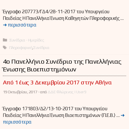
Έγγραφο 207773/ΓΔ4/28-11-2017 του Υπουργείου
Παιδείας Η Πανελλήνια Ένωση Καθηγητών Πληροφορικής …
➜ περισσότερα
Κατηγορίες
Συνέδρια - Ημερίδες
Ετικέτες
Πληροφορική
,
Συνέδρια
4ο Πανελλήνιο Συνέδριο της Πανελλήνιας
Ένωσης Βιοεπιστημόνων
Από 1 έως 3 Δεκεμβρίου 2017 στην Αθήνα
19 Οκτωβρίου, 2017 -
από
ΔΔΕ Φλώρινας | User9
Έγγραφο 171803/Δ2/13-10-2017 του Υπουργείου
Παιδείας Η Πανελλήνια Ένωση Βιοεπιστημόνων (Π.Ε.Β.) …
➜
περισσότερα