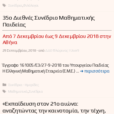
Ετικέτες
Συνέδρια
,
Φιλόλογοι
35ο Διεθνές Συνέδριο Μαθηματικής
Παιδείας
Από 7 Δεκεμβρίου έως 9 Δεκεμβρίου 2018 στην
Αθήνα
29 Σεπτεμβρίου, 2018 -
από
ΔΔΕ Φλώρινας | User9
Έγγραφο 161005/Ε3/27-9-2018 του Υπουργείου Παιδείας
Η Ελληνική Μαθηματική Εταιρεία (Ε.Μ.Ε.) …
➜ περισσότερα
Κατηγορίες
Συνέδρια - Ημερίδες
Ετικέτες
Μαθηματικά
,
Συνέδρια
«Εκπαίδευση στον 21ο αιώνα:
αναζητώντας την καινοτομία, την τέχνη,