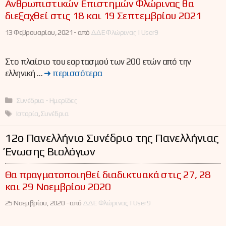
Ανθρωπιστικών Επιστημών Φλώρινας θα
διεξαχθεί στις 18 και 19 Σεπτεμβρίου 2021
13 Φεβρουαρίου, 2021 -
από
ΔΔΕ Φλώρινας | User9
Στο πλαίσιο του εορτασμού των 200 ετών από την
ελληνική …
➜ περισσότερα
Κατηγορίες
Συνέδρια - Ημερίδες
Ετικέτες
Ιστορία
,
Συνέδρια
12ο Πανελλήνιο Συνέδριο της Πανελλήνιας
Ένωσης Βιολόγων
Θα πραγματοποιηθεί διαδικτυακά στις 27, 28
και 29 Νοεμβρίου 2020
25 Νοεμβρίου, 2020 -
από
ΔΔΕ Φλώρινας | User9