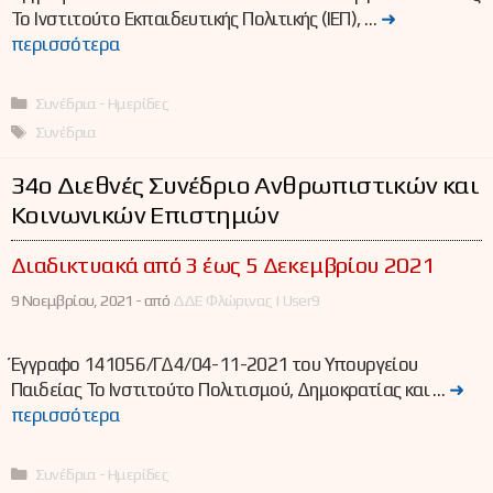
Το Ινστιτούτο Εκπαιδευτικής Πολιτικής (ΙΕΠ), …
➜
περισσότερα
Κατηγορίες
Συνέδρια - Ημερίδες
Ετικέτες
Συνέδρια
34ο Διεθνές Συνέδριο Ανθρωπιστικών και
Κοινωνικών Επιστημών
Διαδικτυακά από 3 έως 5 Δεκεμβρίου 2021
9 Νοεμβρίου, 2021 -
από
ΔΔΕ Φλώρινας | User9
Έγγραφο 141056/ΓΔ4/04-11-2021 του Υπουργείου
Παιδείας Το Ινστιτούτο Πολιτισμού, Δημοκρατίας και …
➜
περισσότερα
Κατηγορίες
Συνέδρια - Ημερίδες