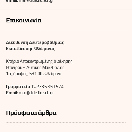
email:
mail@dide.flo.sch.gr
Επικοινωνία
Διεύθυνση Δευτεροβάθμιας
Εκπαίδευσης Φλώρινας
Κτήριο Αποκεντρωμένης Διοίκησης
Ηπείρου – Δυτικής Μακεδονίας
1ος όροφος, 531 00, Φλώρινα
Γραμματεία Τ.
: 2385 350 574
Email:
mail@dide.flo.sch.gr
Πρόσφατα άρθρα