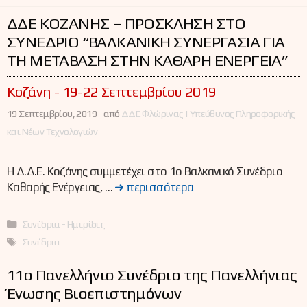
ΔΔΕ ΚΟΖΑΝΗΣ – ΠΡΟΣΚΛΗΣΗ ΣΤΟ
ΣΥΝΕΔΡΙΟ “ΒΑΛΚΑΝΙΚΗ ΣΥΝΕΡΓΑΣΙΑ ΓΙΑ
ΤΗ ΜΕΤΑΒΑΣΗ ΣΤΗΝ ΚΑΘΑΡΗ ΕΝΕΡΓΕΙΑ”
Κοζάνη - 19-22 Σεπτεμβρίου 2019
19 Σεπτεμβρίου, 2019 -
από
ΔΔΕ Φλώρινας | Υπεύθυνος Πληροφορικής
και Νέων Τεχνολογιών
Η Δ.Δ.Ε. Κοζάνης συμμετέχει στο 1ο Βαλκανικό Συνέδριο
Καθαρής Ενέργειας, …
➜ περισσότερα
Κατηγορίες
Συνέδρια - Ημερίδες
Ετικέτες
Συνέδρια
11ο Πανελλήνιο Συνέδριο της Πανελλήνιας
Ένωσης Βιοεπιστημόνων