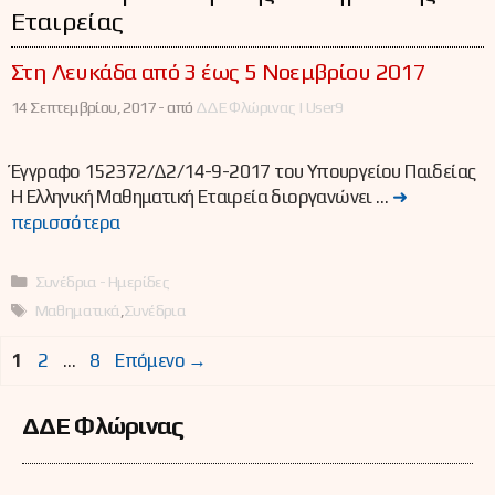
Εταιρείας
Στη Λευκάδα από 3 έως 5 Νοεμβρίου 2017
14 Σεπτεμβρίου, 2017 -
από
ΔΔΕ Φλώρινας | User9
Έγγραφο 152372/Δ2/14-9-2017 του Υπουργείου Παιδείας
Η Ελληνική Μαθηματική Εταιρεία διοργανώνει …
➜
περισσότερα
Κατηγορίες
Συνέδρια - Ημερίδες
Ετικέτες
Μαθηματικά
,
Συνέδρια
Σελίδα
Σελίδα
Σελίδα
1
2
…
8
Επόμενο
→
ΔΔΕ Φλώρινας