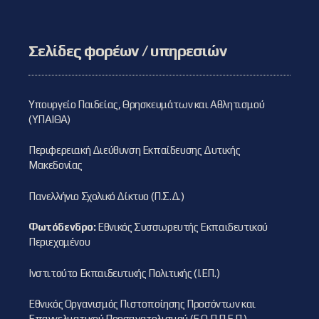
Σελίδες φορέων / υπηρεσιών
Υπουργείο Παιδείας, Θρησκευμάτων και Αθλητισμού
(ΥΠΑΙΘΑ)
Περιφερειακή Διεύθυνση Εκπαίδευσης Δυτικής
Μακεδονίας
Πανελλήνιο Σχολικό Δίκτυο (Π.Σ.Δ.)
Φωτόδενδρο:
Εθνικός Συσσωρευτής Εκπαιδευτικού
Περιεχομένου
Ινστιτούτο Εκπαιδευτικής Πολιτικής (Ι.ΕΠ.)
Εθνικός Οργανισμός Πιστοποίησης Προσόντων και
Επαγγελματικού Προσανατολισμού (Ε.Ο.Π.Π.Ε.Π.)