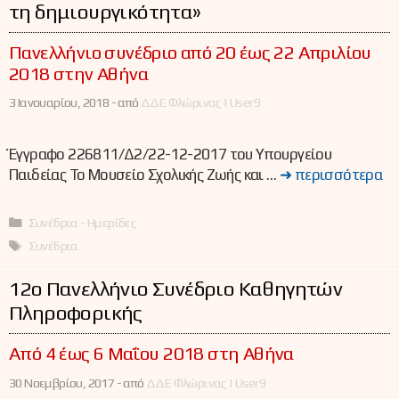
τη δημιουργικότητα»
Πανελλήνιο συνέδριο από 20 έως 22 Απριλίου
2018 στην Αθήνα
3 Ιανουαρίου, 2018 -
από
ΔΔΕ Φλώρινας | User9
Έγγραφο 226811/Δ2/22-12-2017 του Υπουργείου
Παιδείας Το Μουσείο Σχολικής Ζωής και …
➜ περισσότερα
Κατηγορίες
Συνέδρια - Ημερίδες
Ετικέτες
Συνέδρια
12ο Πανελλήνιο Συνέδριο Καθηγητών
Πληροφορικής
Από 4 έως 6 Μαΐου 2018 στη Αθήνα
30 Νοεμβρίου, 2017 -
από
ΔΔΕ Φλώρινας | User9