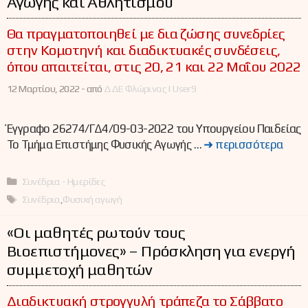
Αγωγής και Αθλητισμού
Θα πραγματοποιηθεί με δια ζώσης συνεδρίες
στην Κομοτηνή και διαδικτυακές συνδέσεις,
όπου απαιτείται, στις 20, 21 και 22 Μαΐου 2022
12 Μαρτίου, 2022 -
από
ΔΔΕ Φλώρινας | User9
Έγγραφο 26274/ΓΔ4/09-03-2022 του Υπουργείου Παιδείας
Το Τμήμα Επιστήμης Φυσικής Αγωγής …
➜ περισσότερα
Κατηγορίες
Συνέδρια - Ημερίδες
Ετικέτες
Συνέδρια
,
Φυσική αγωγή
«Οι μαθητές ρωτούν τους
Βιοεπιστήμονες» – Πρόσκληση για ενεργή
συμμετοχή μαθητών
Διαδικτυακή στρογγυλή τράπεζα το Σάββατο