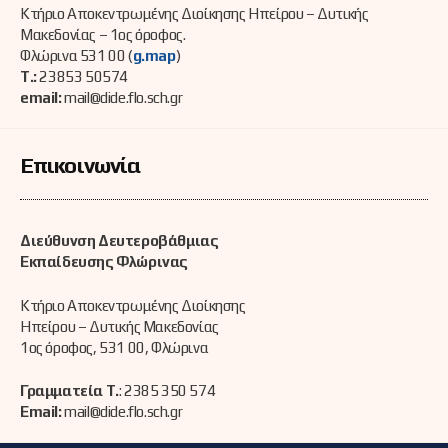
Κτήριο Αποκεντρωμένης Διοίκησης Ηπείρου – Δυτικής
Μακεδονίας – 1ος όροφος.
Φλώρινα 531 00 (
g.map
)
Τ.:
23853 50574
email:
mail@dide.flo.sch.gr
Επικοινωνία
Διεύθυνση Δευτεροβάθμιας
Εκπαίδευσης Φλώρινας
Κτήριο Αποκεντρωμένης Διοίκησης
Ηπείρου – Δυτικής Μακεδονίας
1ος όροφος, 531 00, Φλώρινα
Γραμματεία Τ.
: 2385 350 574
Email:
mail@dide.flo.sch.gr