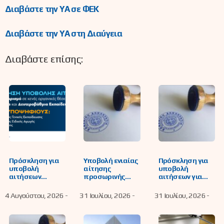
Διαβάστε την ΥΑ σε ΦΕΚ
Διαβάστε την ΥΑ στη Διαύγεια
Διαβάστε επίσης:
Πρόσκληση για
Υποβολή ενιαίας
Πρόσκληση για
υποβολή
αίτησης
υποβολή
αιτήσεων
προσωρινής
αιτήσεων για
υποψήφιων
τοποθέτησης
συμπλήρωση
εκπαιδευτικών
κάλυψης
του
4 Αυγούστου, 2026 -
31 Ιουλίου, 2026 -
31 Ιουλίου, 2026 -
για μόνιμο
λειτουργικών
εβδομαδιαίου
διορισμό σε
αναγκών, ή/και
υποχρεωτικού
κενές οργανικές
συμπλήρωσης
διδακτικού