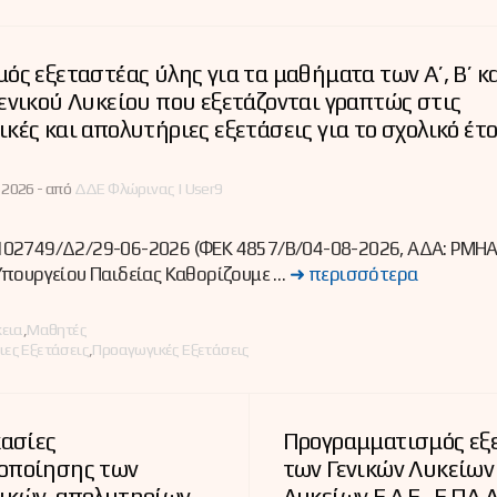
ός εξεταστέας ύλης για τα μαθήματα των Α’, Β’ κα
ενικού Λυκείου που εξετάζονται γραπτώς στις
κές και απολυτήριες εξετάσεις για το σχολικό έτ
 2026 -
από
ΔΔΕ Φλώρινας | User9
02749/Δ2/29-06-2026 (ΦΕΚ 4857/Β/04-08-2026, ΑΔΑ: ΡΜΗ
Υπουργείου Παιδείας Καθορίζουμε …
➜ περισσότερα
ες
κεια
,
Μαθητές
ιες Εξετάσεις
,
Προαγωγικές Εξετάσεις
κασίες
Προγραμματισμός εξ
οποίησης των
των Γενικών Λυκείων
ικών, απολυτηρίων
Λυκείων Ε.Α.Ε., Ε.ΠΑ.Λ