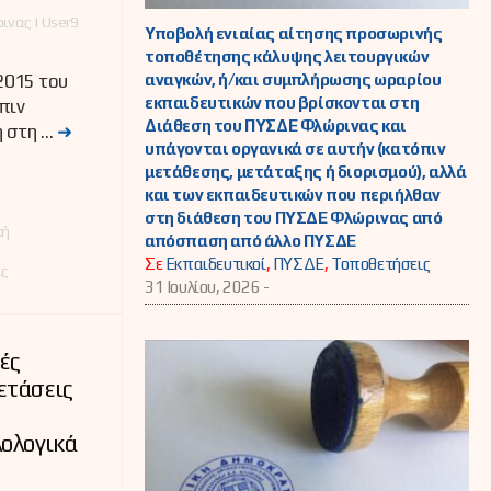
νας | User9
Υποβολή ενιαίας αίτησης προσωρινής
τοποθέτησης κάλυψης λειτουργικών
αναγκών, ή/και συμπλήρωσης ωραρίου
2015 του
εκπαιδευτικών που βρίσκονται στη
πιν
Διάθεση του ΠΥΣΔΕ Φλώρινας και
η στη …
➜
υπάγονται οργανικά σε αυτήν (κατόπιν
μετάθεσης, μετάταξης ή διορισμού), αλλά
και των εκπαιδευτικών που περιήλθαν
στη διάθεση του ΠΥΣΔΕ Φλώρινας από
κή
απόσπαση από άλλο ΠΥΣΔΕ
Σε
Εκπαιδευτικοί
,
ΠΥΣΔΕ
,
Τοποθετήσεις
ις
31 Ιουλίου, 2026 -
τές
ετάσεις
λολογικά