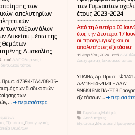
οποίησης των
των Γυμνασίων σχολ
ικών, απολυτηρίων
έτους 2023-2024
ναληπτικών
Από τη Δευτέρα 03 Ιουν
ων των τάξεων όλων
έως την Δευτέρα 17 Ιου
ων Λυκείου μέσω της
οι προαγωγικές και οι
ς Θεμάτων
απολυτήριες εξετάσεις
ισμένης Δυσκολίας
19 Απριλίου, 2024 -
από
ΔΔΕ Φλώ
 -
από
ΔΔΕ Φλώρινας |
Διαχειριστής δικτυακού τόπου
 δικτυακού τόπου
ΥΠΑΙΘΑ, Αρ. Πρωτ. : Φ1/41
. Πρωτ. 47394/ΓΔ4/08-05-
Δ2/18-04-2024 – ΑΔΑ:
ρισμός των διαδικασιών
9Ν6Κ46ΝΚΠΔ-ΞΤ8 Προγρα
οίησης των
εξετάσεων …
➜ περισσότ
ών, …
➜ περισσότερα
Κατηγορίες
Γυμνάσια
,
Μαθητές
ες
θεμάτων
Ετικέτες
Απολυτήριες
ιες Εξετάσεις
,
Προαγωγικές
Εξετάσεις
,
Εξετάσεις
,
Προαγωγικ
άπεζα Θεμάτων