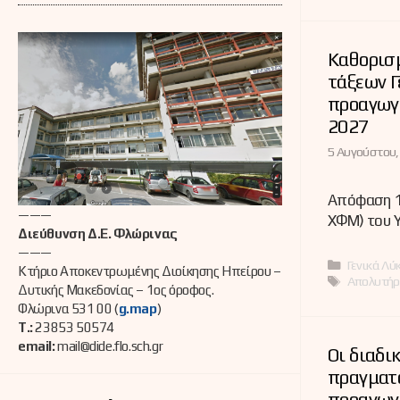
Καθορισμ
τάξεων Γ
προαγωγι
2027
5 Αυγούστου,
Απόφαση 1
———
ΧΦΜ) του 
Διεύθυνση Δ.Ε. Φλώρινας
———
Κατηγορί
Γενικά Λύ
Κτήριο Αποκεντρωμένης Διοίκησης Ηπείρου –
Ετικέτες
Απολυτήρ
Δυτικής Μακεδονίας – 1ος όροφος.
Φλώρινα 531 00 (
g.map
)
Τ.:
23853 50574
email:
mail@dide.flo.sch.gr
Οι διαδι
πραγματ
προαγωγ