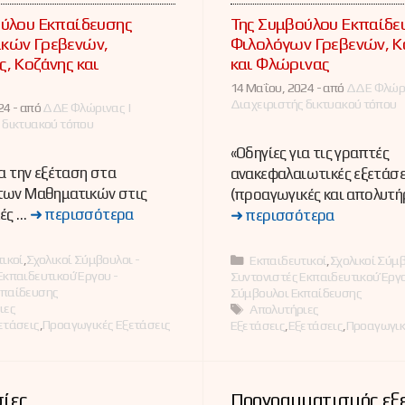
ούλου Εκπαίδευσης
Της Συμβούλου Εκπαίδε
κών Γρεβενών,
Φιλολόγων Γρεβενών, 
, Κοζάνης και
και Φλώρινας
ς
14 Μαΐου, 2024 -
από
ΔΔΕ Φλώρι
Διαχειριστής δικτυακού τόπου
24 -
από
ΔΔΕ Φλώρινας |
 δικτυακού τόπου
«Οδηγίες για τις γραπτές
ια την εξέταση στα
ανακεφαλαιωτικές εξετάσε
των Μαθηματικών στις
(προαγωγικές και απολυτή
ές …
➜ περισσότερα
➜ περισσότερα
ες
ικοί
,
Σχολικοί Σύμβουλοι -
Κατηγορίες
Εκπαιδευτικοί
,
Σχολικοί Σύμβ
Εκπαιδευτικού Έργου -
Συντονιστές Εκπαιδευτικού Έργο
κπαίδευσης
Σύμβουλοι Εκπαίδευσης
ιες
Ετικέτες
Απολυτήριες
ετάσεις
,
Προαγωγικές Εξετάσεις
Εξετάσεις
,
Εξετάσεις
,
Προαγωγικ
σίες
Προγραμματισμός εξ