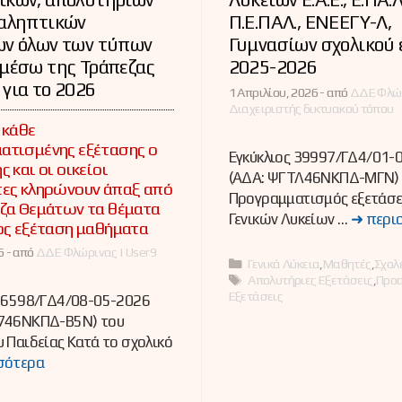
ναληπτικών
Π.Ε.ΠΑΛ., ΕΝΕΕΓΥ-Λ,
ων όλων των τύπων
Γυμνασίων σχολικού 
μέσω της Τράπεζας
2025-2026
για το 2026
1 Απριλίου, 2026 -
από
ΔΔΕ Φλώρ
Διαχειριστής δικτυακού τόπου
 κάθε
ατισμένης εξέτασης ο
Εγκύκλιος 39997/ΓΔ4/01-
 και οι οικείοι
(ΑΔΑ: ΨΓΤΛ46ΝΚΠΔ-ΜΓΝ) 
τες κληρώνουν άπαξ από
Προγραμματισμός εξετάσ
ζα Θεμάτων τα θέματα
Γενικών Λυκείων …
➜ περι
ος εξέταση μαθήματα
 -
από
ΔΔΕ Φλώρινας | User9
Κατηγορίες
Γενικά Λύκεια
,
Μαθητές
,
Σχολ
Ετικέτες
Απολυτήριες Εξετάσεις
,
Προα
Εξετάσεις
 56598/ΓΔ4/08-05-2026
746ΝΚΠΔ-Β5Ν) του
 Παιδείας Κατά το σχολικό
σότερα