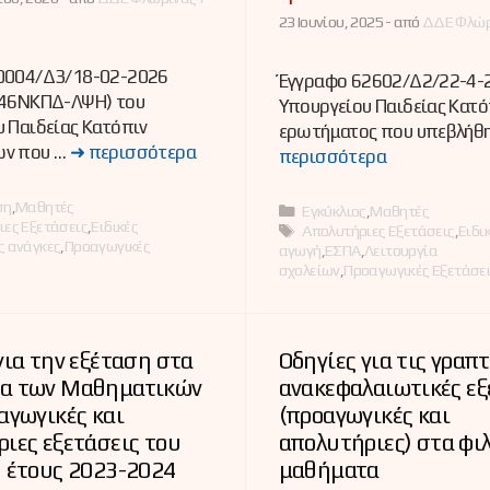
23 Ιουνίου, 2025 -
από
ΔΔΕ Φλώρι
0004/Δ3/18-02-2026
Έγγραφο 62602/Δ2/22-4-
646ΝΚΠΔ-ΛΨΗ) του
Υπουργείου Παιδείας Κατό
 Παιδείας Κατόπιν
ερωτήματος που υπεβλήθ
ων που …
➜ περισσότερα
περισσότερα
ες
ση
,
Μαθητές
Κατηγορίες
Εγκύκλιος
,
Μαθητές
ιες Εξετάσεις
,
Ειδικές
Ετικέτες
Απολυτήριες Εξετάσεις
,
Ειδι
ς ανάγκες
,
Προαγωγικές
αγωγή
,
ΕΣΠΑ
,
Λειτουργία
σχολείων
,
Προαγωγικές Εξετάσε
για την εξέταση στα
Οδηγίες για τις γραπ
α των Μαθηματικών
ανακεφαλαιωτικές εξ
αγωγικές και
(προαγωγικές και
ιες εξετάσεις του
απολυτήριες) στα φι
 έτους 2023-2024
μαθήματα