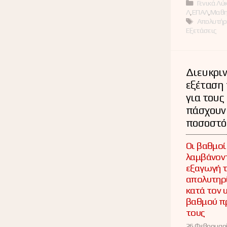
Κατηγορί
Γενικά Λύ
Λ
,
ΕΠΑΛ
,
Μαθη
Ετικέτες
Απολυτήρ
Εξετάσεις
Διευκριν
εξέταση 
για τους
πάσχουν
ποσοστό
Οι βαθμοί
λαμβάνοντ
εξαγωγή 
απολυτηρ
κατά τον 
βαθμού π
τους
26 Φεβρουαρί