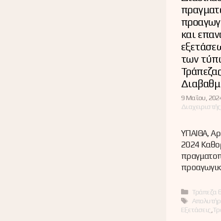
πραγματ
προαγωγ
και επα
εξετάσε
των τύπ
Τράπεζα
Διαβαθμ
9 Μαΐου, 2024
Διαχειριστής
ΥΠΑΙΘΑ, Αρ
2024 Καθο
πραγματοπ
προαγωγικ
Κατηγορί
Τράπεζα 
Ετικέτες
Απολυτήρ
Εξετάσεις
,
Τρ