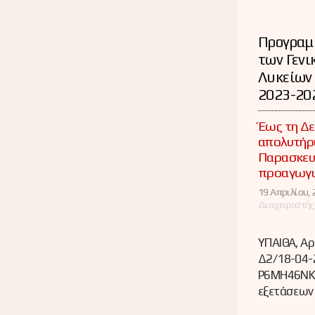
Προγραμ
των Γενι
Λυκείων 
2023-20
Έως τη Δε
απολυτήρι
Παρασκευή
προαγωγι
19 Απριλίου, 
Διαχειριστής
ΥΠΑΙΘΑ, Αρ
Δ2/18-04-
Ρ6ΜΗ46ΝΚ
εξετάσεων