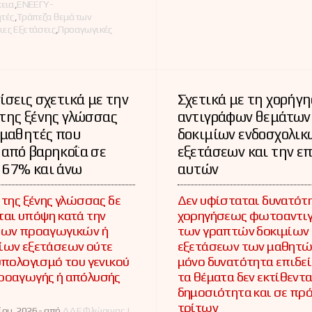
ες
κεια
,
ΕΝΕΕΓΥ-
τές
,
Τράπεζα θεμάτων
ιες Εξετάσεις
,
Προαγωγικές
ίσεις σχετικά με την
Σχετικά με τη χορήγ
της ξένης γλώσσας
αντιγράφων θεμάτων
 μαθητές που
δοκιμίων ενδοσχολικ
 από βαρηκοΐα σε
εξετάσεων και την επ
 67% και άνω
αυτών
 της ξένης γλώσσας δε
Δεν υφίσταται δυνατότ
αι υπόψη κατά την
χορηγήσεως φωτοαντι
των προαγωγικών ή
των γραπτών δοκιμίων
ίων εξετάσεων ούτε
εξετάσεων των μαθητώ
υπολογισμό του γενικού
μόνο δυνατότητα επιδε
ροαγωγής ή απόλυσής
τα θέματα δεν εκτίθεντα
δημοσιότητα και σε πρ
τρίτων
ου, 2026 -
από
ΔΔΕ Φλώρινας |