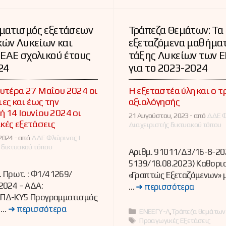
ματισμός εξετάσεων
Τράπεζα Θεμάτων: Τα
κών Λυκείων και
εξεταζόμενα μαθήματ
ΕΑΕ σχολικού έτους
τάξης Λυκείων των 
24
για το 2023-2024
υτέρα 27 Μαΐου 2024 οι
Η εξεταστέα ύλη και ο 
ες και έως την
αξιολόγησής
 14 Ιουνίου 2024 οι
21 Αυγούστου, 2023 -
από
ΔΔΕ Φ
κές εξετάσεις
Διαχειριστής δικτυακού τόπου
2024 -
από
ΔΔΕ Φλώρινας |
 δικτυακού τόπου
Αριθμ. 91011/Δ3/16-8-202
5139/18.08.2023) Καθορι
. Πρωτ. : Φ1/41269/
«Γραπτώς Εξεταζόμενων»
2024 – ΑΔΑ:
…
➜ περισσότερα
ΠΔ-ΚΥ5 Προγραμματισμός
 …
➜ περισσότερα
Κατηγορίες
ΕΝΕΕΓΥ-Λ
,
Τράπεζα θεμάτων
Ετικέτες
Προαγωγικές Εξετάσεις