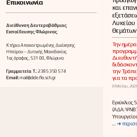
Επικοινωνία
και επα
εξετάσε
Λυκείου 
Διεύθυνση Δευτεροβάθμιας
Θεμάτων 
Εκπαίδευσης Φλώρινας
Την ημέρα
Κτήριο Αποκεντρωμένης Διοίκησης
προγραμμ
Ηπείρου – Δυτικής Μακεδονίας
Διευθυντής
1ος όροφος, 531 00, Φλώρινα
διδάσκον
την Τράπε
Γραμματεία Τ.
: 2385 350 574
για τα πρ
Email:
mail@dide.flo.sch.gr
8 Μαΐου, 2026
Εγκύκλιος
(ΑΔΑ: ΨΝΒ
Υπουργείου
…
➜ περισ