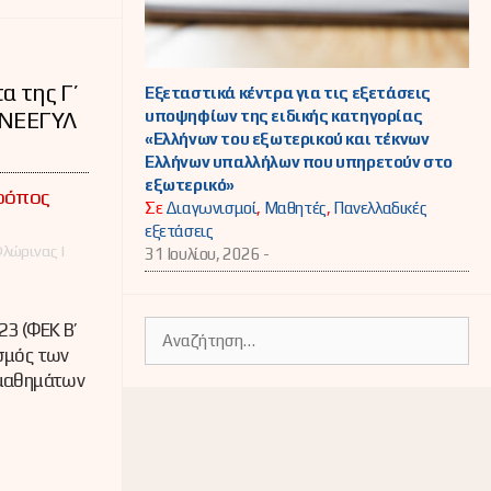
α της Γ’
Εξεταστικά κέντρα για τις εξετάσεις
υποψηφίων της ειδικής κατηγορίας
ΕΝΕΕΓΥΛ
«Ελλήνων του εξωτερικού και τέκνων
Ελλήνων υπαλλήλων που υπηρετούν στο
εξωτερικό»
τρόπος
Σε
Διαγωνισμοί
,
Μαθητές
,
Πανελλαδικές
εξετάσεις
λώρινας |
31 Ιουλίου, 2026 -
Αναζήτηση
3 (ΦΕΚ B’
για:
σμός των
 μαθημάτων