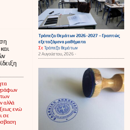
Τράπεζα Θεμάτων 2026-2027 – Γραπτώς
ηση
εξεταζόμενα μαθήματα
 και
Σε
Τράπεζα θεμάτων
2 Αυγούστου, 2026 -
ών
ίδειξη
ητα
γράφων
 των
ν αλλά
ίξεως ενώ
ι σε
όσβαση