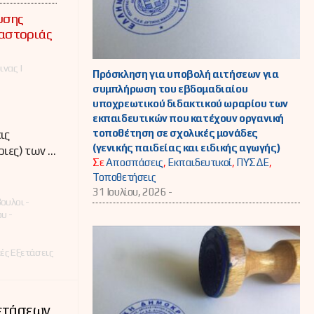
υσης
Καστοριάς
νας |
Πρόσκληση για υποβολή αιτήσεων για
συμπλήρωση του εβδομαδιαίου
υποχρεωτικού διδακτικού ωραρίου των
εκπαιδευτικών που κατέχουν οργανική
τοποθέτηση σε σχολικές μονάδες
ις
(γενικής παιδείας και ειδικής αγωγής)
ριες) των …
Σε
Αποσπάσεις
,
Εκπαιδευτικοί
,
ΠΥΣΔΕ
,
Τοποθετήσεις
31 Ιουλίου, 2026 -
ουλοι -
υ -
ές Εξετάσεις
ετάσεων