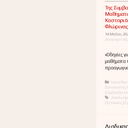
Της Συμβ
Μαθηματι
Καστοριάς
Φλώρινα
14 Μαΐου, 20
Διαχειριστής
«Οδηγίες γ
μαθήματα 
προαγωγικ
Κατηγορί
Εκπαιδευτ
Συντονιστές 
Σύμβουλοι Ε
Ετικέτες
Απολυτήρ
Εξετάσεις
,
Εξ
Διαδικα