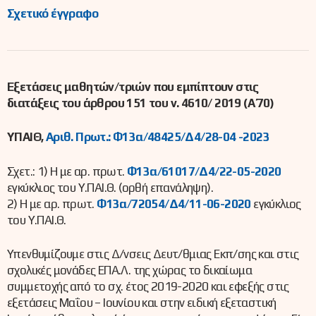
Σχετικό έγγραφο
Εξετάσεις μαθητών/τριών που εμπίπτουν στις
διατάξεις του άρθρου 151 του ν. 4610/ 2019 (Α΄ 70)
ΥΠΑΙΘ,
Αριθ. Πρωτ.: Φ13α/48425/Δ4/28-04 -2023
Σχετ.: 1) Η με αρ. πρωτ.
Φ13α/61017/Δ4/22-05-2020
εγκύκλιος του Υ.ΠΑΙ.Θ. (ορθή επανάληψη).
2) Η με αρ. πρωτ.
Φ13α/72054/Δ4/11-06-2020
εγκύκλιος
του Υ.ΠΑΙ.Θ.
Υπενθυμίζουμε στις Δ/νσεις Δευτ/θμιας Εκπ/σης και στις
σχολικές μονάδες ΕΠΑ.Λ. της χώρας το δικαίωμα
συμμετοχής από το σχ. έτος 2019-2020 και εφεξής στις
εξετάσεις Μαΐου – Ιουνίου και στην ειδική εξεταστική