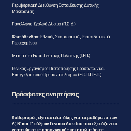
Περιφερειακή Διεύθυνση Εκπαίδευσης Δυτικής
Μακεδονίας
Πανελλήνιο Σχολικό Δίκτυο (Π.Σ.Δ.)
Φωτόδενδρο:
Εθνικός Συσσωρευτής Εκπαιδευτικού
Περιεχομένου
Ινστιτούτο Εκπαιδευτικής Πολιτικής (Ι.ΕΠ.)
Εθνικός Οργανισμός Πιστοποίησης Προσόντων και
Επαγγελματικού Προσανατολισμού (Ε.Ο.Π.Π.Ε.Π.)
Πρόσφατες αναρτήσεις
Καθορισμός εξεταστέας ύλης για τα μαθήματα των
Α’, Β’ και Γ’ τάξεων Γενικού Λυκείου που εξετάζονται
γραπτώς στις προαγωγικές και απολυτήριες