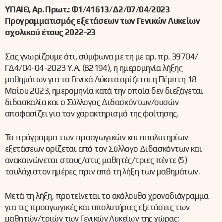
ΥΠΑΙΘ, Αρ. Πρωτ.: Φ1/41613/Δ2/07/04/2023
Προγραμματισμός εξετάσεων των Γενικών Λυκείων
σχολικού έτους 2022-23
Σας γνωρίζουμε ότι, σύμφωνα με τη με αρ. πρ. 39704/
ΓΔ4/04-04-2023 Υ.Α. (Β΄2194), η ημερομηνία λήξης
μαθημάτων για τα Γενικά Λύκεια ορίζεται η Πέμπτη 18
Μαΐου 2023, ημερομηνία κατά την οποία δεν διεξάγεται
διδασκαλία και ο Σύλλογος Διδασκόντων/ουσών
αποφασίζει για τον χαρακτηρισμό της φοίτησης.
Το πρόγραμμα των προαγωγικών και απολυτηρίων
εξετάσεων ορίζεται από τον Σύλλογο Διδασκόντων και
ανακοινώνεται στους/στις μαθητές/τριες πέντε (5)
τουλάχιστον ημέρες πριν από τη λήξη των μαθημάτων.
Μετά τη λήξη, προτείνεται το ακόλουθο χρονοδιάγραμμα
για τις προαγωγικές και απολυτήριες εξετάσεις των
μαθητών/τριών των Γενικών Λυκείων της χώρας: