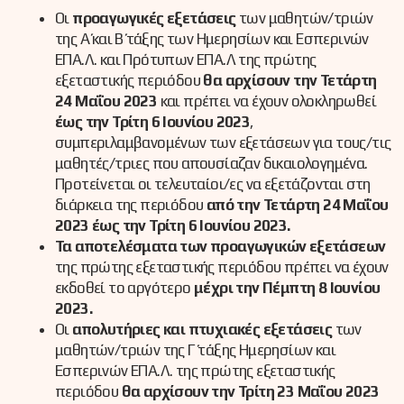
Οι
προαγωγικές εξετάσεις
των μαθητών/τριών
της Α΄ και Β΄ τάξης των Ημερησίων και Εσπερινών
ΕΠΑ.Λ. και Πρότυπων ΕΠΑ.Λ της πρώτης
εξεταστικής περιόδου
θα αρχίσουν την Τετάρτη
24 Μαΐου 2023
και πρέπει να έχουν ολοκληρωθεί
έως την Τρίτη 6 Ιουνίου 2023
,
συμπεριλαμβανομένων των εξετάσεων για τους/τις
μαθητές/τριες που απουσίαζαν δικαιολογημένα.
Προτείνεται οι τελευταίοι/ες να εξετάζονται στη
διάρκεια της περιόδου
από την Τετάρτη 24 Μαΐου
2023
έως την Τρίτη 6 Ιουνίου 2023.
Τα αποτελέσματα των προαγωγικών εξετάσεων
της πρώτης εξεταστικής περιόδου πρέπει να έχουν
εκδοθεί το αργότερο
μέχρι την Πέμπτη 8 Ιουνίου
2023.
Οι
απολυτήριες και πτυχιακές εξετάσεις
των
μαθητών/τριών της Γ΄ τάξης Ημερησίων και
Εσπερινών ΕΠΑ.Λ. της πρώτης εξεταστικής
περιόδου
θα αρχίσουν την Τρίτη 23 Μαΐου 2023