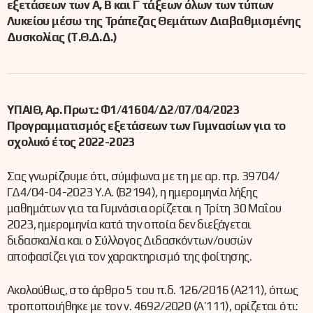
εξετάσεων των Α, Β και Γ τάξεων όλων των τύπων
Λυκείου μέσω της Τράπεζας Θεμάτων Διαβαθμισμένης
Δυσκολίας (Τ.Θ.Δ.Δ.)
ΥΠΑΙΘ, Αρ. Πρωτ.: Φ1/41604/Δ2/07/04/2023
Προγραμματισμός εξετάσεων των Γυμνασίων για το
σχολικό έτος 2022-2023
Σας γνωρίζουμε ότι, σύμφωνα με τη με αρ. πρ. 39704/
ΓΔ4/04-04-2023 Υ.Α. (Β΄2194), η ημερομηνία λήξης
μαθημάτων για τα Γυμνάσια ορίζεται η Τρίτη 30 Μαΐου
2023, ημερομηνία κατά την οποία δεν διεξάγεται
διδασκαλία και ο Σύλλογος Διδασκόντων/ουσών
αποφασίζει για τον χαρακτηρισμό της φοίτησης.
Ακολούθως, στο άρθρο 5 του π.δ. 126/2016 (Α΄211), όπως
τροποποιήθηκε με τον ν. 4692/2020 (Α΄ 111), ορίζεται ότι: