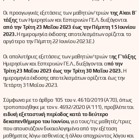
Οι προαγωγικές εξετάσεις των μαθητών/τριών
της Α΄ και Β΄
τάξης
των Ημερησίων και Εσπερινών ΓΕ.Λ. διεξάγονται
από την Τρίτη 23 Μαΐου 2023 έως την Πέμπτη 15 Ιουνίου
2023.
Η ημερομηνία έκδοσης αποτελεσμάτων ορίζεται το
αργότερο την Πέμπτη 22 Ιουνίου 2023.Ε.)
Οι απολυτήριες εξετάσεις των μαθητών/τριών τ
ης Γ΄ τάξης
Ημερησίων και Εσπερινών ΓΕ.Λ., διεξάγονται α
πό την
Τρίτη 23 Μαΐου 2023 έως την Τρίτη 30 Μαΐου 2023.
Η
ημερομηνία έκδοσης αποτελεσμάτων ορίζεται έως την
Τετάρτη 31 Μαΐου 2023.
Σύμφωνα με το άρθρο 105 του ν. 4610/2019 (Α΄ 70), όπως
τροποποιήθηκε με τον ν. 4692/2020 (Α΄ 111), προβλέπεται
ειδική εξεταστική περίοδος κατά το δεύτερο
δεκαπενθήμερο του Ιουνίου,
για τους/τις μαθητές/τριες
που απουσιάζουν δικαιολογημένα από την εξέταση
μαθήματος λόγω ασθενείας ή άλλου αποχρώντος λόγου και