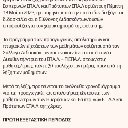
Εσπερινών ΕΠΑ.Λ. και Πρότυπων ΕΠΑ.Λ ορίζεται η Πέμπτη
18 Μαΐου 2023, ημερομηνία κατά την οποία δεν διεξάγεται
διδασκαλία και ο Σύλλογος Διδασκόντων/ουσών
αποφασίζει για τον χαρακτηρισμό της φοίτησης.
Το πρόγραμμα των προαγωγικών, απολυτηρίων και
πτυχιακών εξετάσεων των μαθημάτων ορίζεται από τον
Σύλλογο Διδασκόντων και ανακοινώνεται από τον/τη
Διευθυντή/ντρια του ΕΠΑ.Λ. – Π.ΕΠΑ.Λ. στους/στις
μαθητές/τριες, πέντε (5) τουλάχιστον ημέρες πριν από τη
λήξη των μαθημάτων.
Μετά τη λήξη, προτείνεται το ακόλουθο χρονοδιάγραμμα
για τις προαγωγικές και απολυτήριες εξετάσεις των
μαθητών/τριών των Ημερήσιων και Εσπερινών Ε.ΠΑ.Λ και
Πρότυπων ΕΠΑ.Λ της χώρας.
ΠΡΩΤΗ ΕΞΕΤΑΣΤΙΚΗ ΠΕΡΙΟΔΟΣ