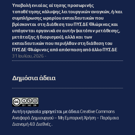
Υποβολή ενιαίας αίτησης προσωρινής
τοποθέτησης κάλυψης λειτουργικών αναγκών, ή/και
συμπλήρωσης ωραρίου εκπαιδευτικών που
βρίσκονται στη Διάθεση του ΠΥΣΔΕ Φλώρινας και
υπάγονται οργανικά σε αυτήν (κατόπιν μετάθεσης,
μετάταξης ή διορισμού), αλλά και των
εκπαιδευτικών που περιήλθαν στη διάθεση του
ΠΥΣΔΕ Φλώρινας από απόσπαση από άλλο ΠΥΣΔΕ
31 Ιουλίου, 2026 -
Δημόσια άδεια
Αυτή η εργασία χορηγείται με άδεια
Creative Commons
Αναφορά Δημιουργού – Μη Εμπορική Χρήση – Παρόμοια
Διανομή 4.0 Διεθνές
.