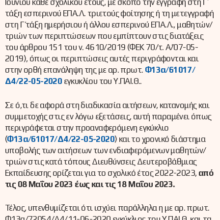
Ιουνίου κάθε σχολικού έτους, με σκοπό την εγγραφή στη Γ΄
τάξη εσπερινού ΕΠΑ.Λ. τριετούς φοίτησης ή τη μετεγγραφή
στη Γ΄ τάξη ημερήσιου ή άλλου εσπερινού ΕΠΑ.Λ., μαθητών/
τριών των περιπτώσεων που εμπίπτουν στις διατάξεις
του άρθρου 151 του ν. 4610/2019 (ΦΕΚ 70/τ. Α΄/07-05-
2019), όπως οι περιπτώσεις αυτές περιγράφονται και
στην ορθή επανάληψη της με αρ. πρωτ.
Φ13α/61017/
Δ4/22-05-2020
εγκυκλίου του Υ.ΠΑΙ.Θ..
Σε ό,τι δε αφορά στη διαδικασία αιτήσεων, κατανομής και
συμμετοχής στις εν λόγω εξετάσεις, αυτή παραμένει όπως
περιγράφεται στην προαναφερόμενη εγκύκλιο
(
Φ13α/61017/Δ4/22-05-2020
) και το χρονικό διάστημα
υποβολής των αιτήσεων των ενδιαφερόμενων μαθητών/
τριών στις κατά τόπους Διευθύνσεις Δευτεροβάθμιας
Εκπαίδευσης ορίζεται για το σχολικό έτος 2022-2023,
από
τις 08 Μαΐου 2023 έως και τις 18 Μαΐου 2023.
Τέλος, υπενθυμίζεται ότι ισχύει παράλληλα η με αρ. πρωτ.
Φ13α/72054/Δ4/11-06-2020 εγκύκλιος του Υ.ΠΑΙ.Θ. και τα