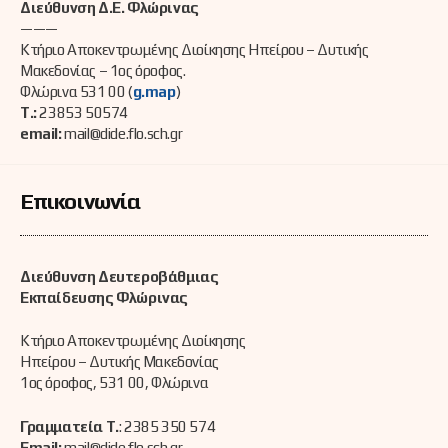
Διεύθυνση Δ.Ε. Φλώρινας
———
Κτήριο Αποκεντρωμένης Διοίκησης Ηπείρου – Δυτικής
Μακεδονίας – 1ος όροφος.
Φλώρινα 531 00 (
g.map
)
Τ.:
23853 50574
email:
mail@dide.flo.sch.gr
Επικοινωνία
Διεύθυνση Δευτεροβάθμιας
Εκπαίδευσης Φλώρινας
Κτήριο Αποκεντρωμένης Διοίκησης
Ηπείρου – Δυτικής Μακεδονίας
1ος όροφος, 531 00, Φλώρινα
Γραμματεία Τ.
: 2385 350 574
Email:
mail@dide.flo.sch.gr