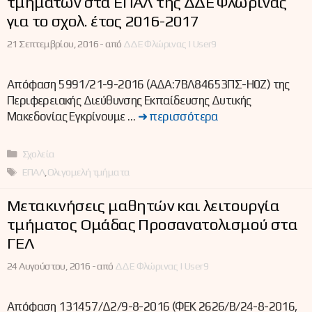
τμημάτων στα ΕΠΑΛ της ΔΔΕ Φλώρινας
για το σχολ. έτος 2016-2017
21 Σεπτεμβρίου, 2016 -
από
ΔΔΕ Φλώρινας | User9
Απόφαση 5991/21-9-2016 (ΑΔΑ:7ΒΛ84653ΠΣ-Η0Ζ) της
Περιφερειακής Διεύθυνσης Εκπαίδευσης Δυτικής
Μακεδονίας Εγκρίνουμε …
➜ περισσότερα
Κατηγορίες
Σχολεία
Ετικέτες
ΕΠΑΛ
,
Ολιγομελή τμήματα
Μετακινήσεις μαθητών και λειτουργία
τμήματος Ομάδας Προσανατολισμού στα
ΓΕΛ
24 Αυγούστου, 2016 -
από
ΔΔΕ Φλώρινας | User9
Απόφαση 131457/Δ2/9-8-2016 (ΦΕΚ 2626/Β/24-8-2016,