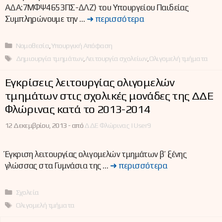
ΑΔΑ:7ΜΦΨ4653ΠΣ-ΔΛΖ) του Υπουργείου Παιδείας
Συμπληρώνουμε την …
➜ περισσότερα
Κατηγορίες
Νομοθεσία
,
Υπουργική Απόφαση
Ετικέτες
Δημιουργία τμημάτων
,
Λειτουργία σχολείων
,
Ολιγομελή τμήματα
Εγκρίσεις λειτουργίας ολιγομελών
τμημάτων στις σχολικές μονάδες της ΔΔΕ
Φλώρινας κατά το 2013-2014
12 Δεκεμβρίου, 2013 -
από
ΔΔΕ Φλώρινας | User9
Έγκριση λειτουργίας ολιγομελών τμημάτων β’ ξένης
γλώσσας στα Γυμνάσια της …
➜ περισσότερα
Κατηγορίες
Σχολεία
Ετικέτες
Ολιγομελή τμήματα