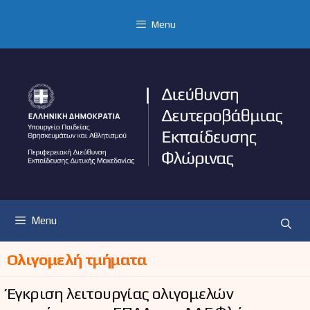
Μετάβαση
σε
Menu
περιεχόμενο
Menu
Ολιγομελή τμήματα
Έγκριση λειτουργίας ολιγομελών