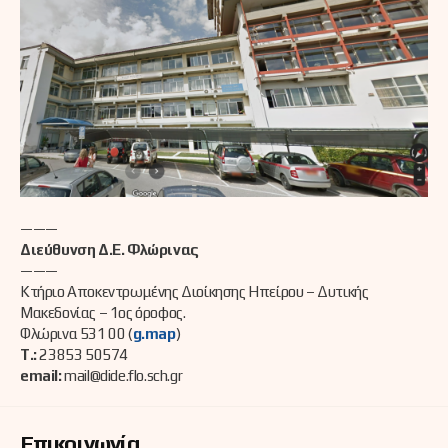
———
Διεύθυνση Δ.Ε. Φλώρινας
———
Κτήριο Αποκεντρωμένης Διοίκησης Ηπείρου – Δυτικής
Μακεδονίας – 1ος όροφος.
Φλώρινα 531 00 (
g.map
)
Τ.:
23853 50574
email:
mail@dide.flo.sch.gr
Επικοινωνία