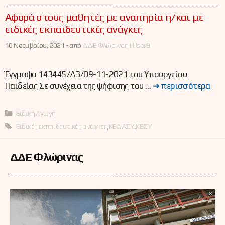
Αφορά στους μαθητές με αναπηρία η/και με
ειδικές εκπαιδευτικές ανάγκες
10 Νοεμβρίου, 2021 -
από
ΔΔΕ Φλώρινας | User9
Έγγραφο 143445/Δ3/09-11-2021 του Υπουργείου
Παιδείας Σε συνέχεια της ψήφισης του …
➜ περισσότερα
Κατηγορίες
Ειδική Αγωγή
Ετικέτες
Ειδικές εκπαιδευτικές ανάγκες
,
ΚΕΔΑΣΥ
,
ΚΕΣΥ
ΔΔΕ Φλώρινας