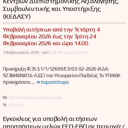
Κέντρων Διεπιστημονικής Αξιολόγησης,
Συμβουλευτικής και Υποστήριξης
(ΚΕΔΑΣΥ)
Υποβολή αιτήσεων από την Τετάρτη 4
Φεβρουαρίου 2026 έως την Τρίτη 24
Φεβρουαρίου 2026 και ώρα 14.00
3 Φεβρουαρίου, 2026 -
από
ΔΔΕ Φλώρινας | User9
Προκήρυξη Φ.353.1/1/12699/Ε3/03-02-2026 (ΑΔΑ:
9Ζ3Μ46ΝΚΠΔ-ΛΔΣ) του Υπουργείου Παιδείας Το ΥΠΑΙΘΑ
προκηρύσσει …
➜ περισσότερα
Κατηγορίες
Επιλογή Στελεχών Εκπαίδευσης
Ετικέτες
ΚΕΔΑΣΥ
Εγκύκλιος για υποβολή αιτήσεων
αποσπάσεων μελών ΕΕΠ-ΕΒΠ σε περιοχές/