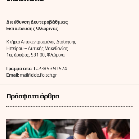
Διεύθυνση Δευτεροβάθμιας
Εκπαίδευσης Φλώρινας
Κτήριο Αποκεντρωμένης Διοίκησης
Ηπείρου – Δυτικής Μακεδονίας
1ος όροφος, 531 00, Φλώρινα
Γραμματεία Τ.
: 2385 350 574
Email:
mail@dide.flo.sch.gr
Πρόσφατα άρθρα