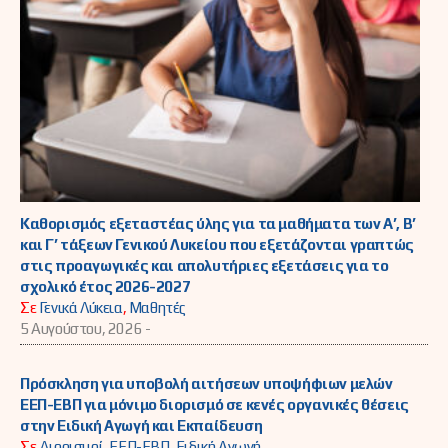
Καθορισμός εξεταστέας ύλης για τα μαθήματα των Α’, Β’
και Γ’ τάξεων Γενικού Λυκείου που εξετάζονται γραπτώς
στις προαγωγικές και απολυτήριες εξετάσεις για το
σχολικό έτος 2026-2027
Σε
Γενικά Λύκεια
,
Μαθητές
5 Αυγούστου, 2026 -
Πρόσκληση για υποβολή αιτήσεων υποψήφιων μελών
ΕΕΠ-ΕΒΠ για μόνιμο διορισμό σε κενές οργανικές θέσεις
στην Ειδική Αγωγή και Εκπαίδευση
Σε
Διορισμοί
,
ΕΕΠ-ΕΒΠ
,
Ειδική Αγωγή