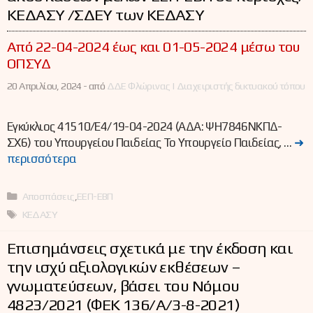
ΚΕΔΑΣΥ /ΣΔΕΥ των ΚΕΔΑΣΥ
Από 22-04-2024 έως και 01-05-2024 μέσω του
ΟΠΣΥΔ
20 Απριλίου, 2024 -
από
ΔΔΕ Φλώρινας | Διαχειριστής δικτυακού τόπου
Εγκύκλιος 41510/Ε4/19-04-2024 (ΑΔΑ: ΨΗ7846ΝΚΠΔ-
ΣΧ6) του Υπουργείου Παιδείας Το Υπουργείο Παιδείας, …
➜
περισσότερα
Κατηγορίες
Αποσπάσεις
,
ΕΕΠ-ΕΒΠ
Ετικέτες
ΚΕΔΑΣΥ
Επισημάνσεις σχετικά με την έκδοση και
την ισχύ αξιολογικών εκθέσεων –
γνωματεύσεων, βάσει του Νόμου
4823/2021 (ΦΕΚ 136/Α/3-8-2021)