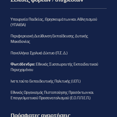
Υπουργείο Παιδείας, Θρησκευμάτων και Αθλητισμού
(ΥΠΑΙΘΑ)
Περιφερειακή Διεύθυνση Εκπαίδευσης Δυτικής
Μακεδονίας
Πανελλήνιο Σχολικό Δίκτυο (Π.Σ.Δ.)
Φωτόδενδρο:
Εθνικός Συσσωρευτής Εκπαιδευτικού
Περιεχομένου
Ινστιτούτο Εκπαιδευτικής Πολιτικής (Ι.ΕΠ.)
Εθνικός Οργανισμός Πιστοποίησης Προσόντων και
Επαγγελματικού Προσανατολισμού (Ε.Ο.Π.Π.Ε.Π.)
Πρόσφατες αναρτήσεις