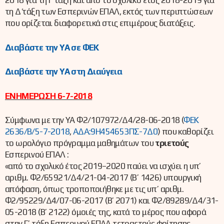
2018 για τη Γ΄ τάξη και από το σχολικό έτος 2018-2019 για
τη Δ΄ τάξη των Εσπερινών ΕΠΑΛ, εκτός των περιπτώσεων
που ορίζεται διαφορετικά στις επιμέρους διατάξεις.
Διαβάστε την ΥΑ σε ΦΕΚ
Διαβάστε την ΥΑ στη Διαύγεια
ΕΝΗΜΕΡΩΣΗ 6-7-2018
Σύμφωνα με την ΥΑ Φ2/107972/Δ4/28-06-2018 (
ΦΕΚ
2636/Β/5-7-2018
,
ΑΔΑ:9Η454653ΠΣ-7Δ0
) που καθορίζει
το ωρολόγιο πρόγραμμα μαθημάτων του
τριετούς
Εσπερινού ΕΠΑΛ :
«από το σχολικό έτος 2019–2020 παύει να ισχύει η υπ’
αριθμ. Φ2/65921/Δ4/21-04-2017 (Β’ 1426) υπουργική
απόφαση, όπως τροποποιήθηκε με τις υπ’ αριθμ.
Φ2/95229/Δ4/07-06-2017 (Β’ 2071) και Φ2/89289/Δ4/31-
05-2018 (Β’ 2122) όμοιές της, κατά το μέρος που αφορά
στην Γ’ τάξη Εσπερινού ΕΠΑΛ τετραετούς φοίτησης.