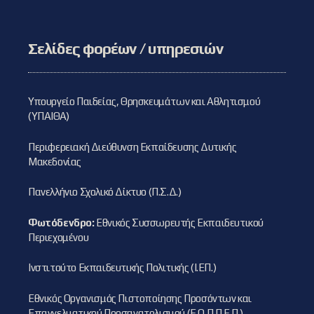
Σελίδες φορέων / υπηρεσιών
Υπουργείο Παιδείας, Θρησκευμάτων και Αθλητισμού
(ΥΠΑΙΘΑ)
Περιφερειακή Διεύθυνση Εκπαίδευσης Δυτικής
Μακεδονίας
Πανελλήνιο Σχολικό Δίκτυο (Π.Σ.Δ.)
Φωτόδενδρο:
Εθνικός Συσσωρευτής Εκπαιδευτικού
Περιεχομένου
Ινστιτούτο Εκπαιδευτικής Πολιτικής (Ι.ΕΠ.)
Εθνικός Οργανισμός Πιστοποίησης Προσόντων και
Επαγγελματικού Προσανατολισμού (Ε.Ο.Π.Π.Ε.Π.)