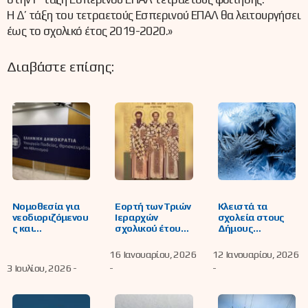
Η Δ’ τάξη του τετραετούς Εσπερινού ΕΠΑΛ θα λειτουργήσει
έως το σχολικό έτος 2019-2020.»
Διαβάστε επίσης:
Νομοθεσία για
Εορτή των Τριών
Κλειστά τα
νεοδιοριζόμενου
Ιεραρχών
σχολεία στους
ς και
σχολικού έτους
Δήμους
προσλαμβανόμε
2025-2026
Αμυνταίου,
νους με σύμβαση
Πρεσπών και
16 Ιανουαρίου, 2026
12 Ιανουαρίου, 2026
ι.δ.ο.χ.
Φλώρινας
3 Ιουλίου, 2026 -
-
-
εκπαιδευτικούς
και μέλη Ειδικού
Εκπαιδευτικού
Προσωπικού