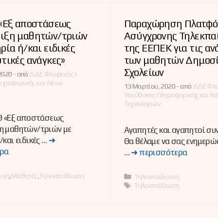
 «Εξ αποστάσεως
Παραχώρηση Πλατφό
ιξη μαθητών/τριών
Ασύγχρονης Τηλεκπα
ρία ή/και ειδικές
της ΕΕΠΕΚ για τις αν
τικές ανάγκες»
των μαθητών Δημοσ
Σχολείων
2020 -
από
ΔΔΕ Φλώρινας |
ληροφορικής και Νέων
13 Μαρτίου, 2020 -
από
ΔΔΕ Φλώ
Υπεύθυνος Πληροφορικής και Ν
Τεχνολογιών
ΙΘ «Εξ αποστάσεως
η μαθητών/τριών με
Αγαπητές και αγαπητοί συ
/και ειδικές …
➜
Θα θέλαμε να σας ενημερ
ρα
…
➜ περισσότερα
ες
ωγή
,
Μαθητές
,
Τηλεκπαίδευση
Κατηγορίες
Τηλεκπαίδευση
Ετικέτες
Τηλεκπαίδευση