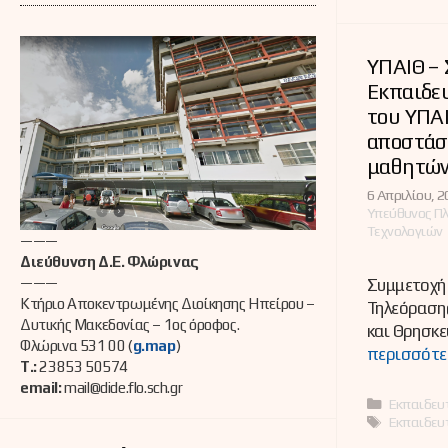
ΥΠΑΙΘ –
Εκπαιδε
του ΥΠΑΙ
αποστάσ
μαθητών
6 Απριλίου, 2
Υπεύθυνος Π
Τεχνολογιών
———
Διεύθυνση Δ.Ε. Φλώρινας
———
Συμμετοχή 
Κτήριο Αποκεντρωμένης Διοίκησης Ηπείρου –
Τηλεόρασης
Δυτικής Μακεδονίας – 1ος όροφος.
και Θρησκε
Φλώρινα 531 00 (
g.map
)
περισσότε
Τ.:
23853 50574
email:
mail@dide.flo.sch.gr
Κατηγορί
Εκπαιδευ
Ετικέτες
Εκπαιδευ