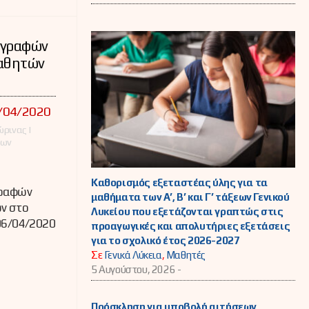
γγραφών
μαθητών
6/04/2020
ρινας |
έων
Καθορισμός εξεταστέας ύλης για τα
γραφών
μαθήματα των Α’, Β’ και Γ’ τάξεων Γενικού
ών στο
Λυκείου που εξετάζονται γραπτώς στις
06/04/2020
προαγωγικές και απολυτήριες εξετάσεις
για το σχολικό έτος 2026-2027
Σε
Γενικά Λύκεια
,
Μαθητές
5 Αυγούστου, 2026 -
Πρόσκληση για υποβολή αιτήσεων