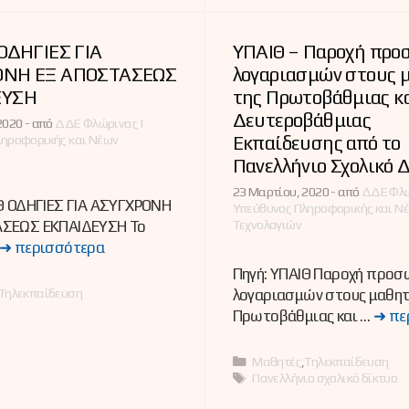
 ΟΔΗΓΙΕΣ ΓΙΑ
ΥΠΑΙΘ – Παροχή προ
ΟΝΗ ΕΞ ΑΠΟΣΤΑΣΕΩΣ
λογαριασμών στους 
ΕΥΣΗ
της Πρωτοβάθμιας κ
Δευτεροβάθμιας
2020 -
από
ΔΔΕ Φλώρινας |
Εκπαίδευσης από το
ληροφορικής και Νέων
Πανελλήνιο Σχολικό 
23 Μαρτίου, 2020 -
από
ΔΔΕ Φλώ
ΙΘ ΟΔΗΓΙΕΣ ΓΙΑ ΑΣΥΓΧΡΟΝΗ
Υπεύθυνος Πληροφορικής και Ν
Τεχνολογιών
ΣΕΩΣ ΕΚΠΑΙΔΕΥΣΗ Το
➜ περισσότερα
Πηγή: ΥΠΑΙΘ Παροχή προ
ες
Τηλεκπαίδευση
λογαριασμών στους μαθητ
Πρωτοβάθμιας και …
➜ πε
Κατηγορίες
Μαθητές
,
Τηλεκπαίδευση
Ετικέτες
Πανελλήνιο σχολικό δίκτυο