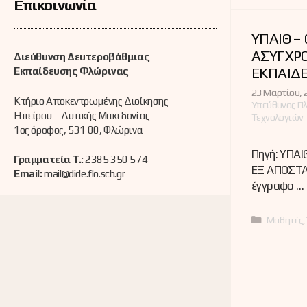
Επικοινωνία
ΥΠΑΙΘ –
ΑΣΥΓΧΡ
Διεύθυνση Δευτεροβάθμιας
ΕΚΠΑΙΔ
Εκπαίδευσης Φλώρινας
23 Μαρτίου, 
Κτήριο Αποκεντρωμένης Διοίκησης
Υπεύθυνος Π
Ηπείρου – Δυτικής Μακεδονίας
Τεχνολογιών
1ος όροφος, 531 00, Φλώρινα
Πηγή: ΥΠΑ
Γραμματεία Τ.
: 2385 350 574
ΕΞ ΑΠΟΣΤΑ
Email:
mail@dide.flo.sch.gr
έγγραφο …
Κατηγορί
Μαθητές
,