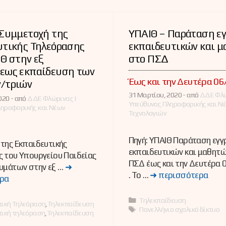
 Συμμετοχή της
ΥΠΑΙΘ – Παράταση ε
υτικής Τηλεόρασης
εκπαιδευτικών και 
Θ στην εξ
στο ΠΣΔ
εως εκπαίδευση των
Έως και την Δευτέρα 0
/τριών
31 Μαρτίου, 2020 -
από
ΔΔΕ Φλώ
020 -
από
ΔΔΕ Φλώρινας |
Υπεύθυνος Πληροφορικής και Ν
ληροφορικής και Νέων
Τεχνολογιών
Πηγή: ΥΠΑΙΘ Παράταση εγ
της Εκπαιδευτικής
εκπαιδευτικών και μαθητ
 του Υπουργείου Παιδείας
ΠΣΔ έως και την Δευτέρα 
υμάτων στην εξ …
➜
. Το …
➜ περισσότερα
ρα
Κατηγορίες
Τηλεκπαίδευση
ες
τική Τηλεόραση
,
Τηλεκπαίδευση
Ετικέτες
Πανελλήνιο σχολικό δίκτυο
τική τηλεόραση
,
Τηλεκπαίδευση