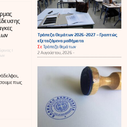
ρμας
ίδευσης
άγκες
ίων
Τράπεζα Θεμάτων 2026-2027 – Γραπτώς
εξεταζόμενα μαθήματα
Σε
Τράπεζα θεμάτων
ρινας |
2 Αυγούστου, 2026 -
έων
νάδελφοι,
ώσουμε πως