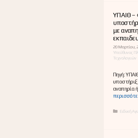
ΥΠΑΙΘ –
υποστήρ
με αναπη
εκπαιδευ
20 Μαρτίου, 
Υπεύθυνος Π
Τεχνολογιών
Πηγή: ΥΠΑ
υποστήριξ
αναπηρία ή
περισσότε
Κατηγορί
Ειδική Αγ