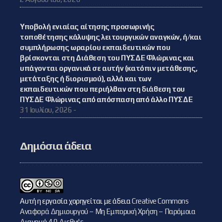
Υποβολή ενιαίας αίτησης προσωρινής
τοποθέτησης κάλυψης λειτουργικών αναγκών, ή/και
συμπλήρωσης ωραρίου εκπαιδευτικών που
βρίσκονται στη Διάθεση του ΠΥΣΔΕ Φλώρινας και
υπάγονται οργανικά σε αυτήν (κατόπιν μετάθεσης,
μετάταξης ή διορισμού), αλλά και των
εκπαιδευτικών που περιήλθαν στη διάθεση του
ΠΥΣΔΕ Φλώρινας από απόσπαση από άλλο ΠΥΣΔΕ
31 Ιουλίου, 2026 -
Δημόσια άδεια
Αυτή η εργασία χορηγείται με άδεια
Creative Commons
Αναφορά Δημιουργού – Μη Εμπορική Χρήση – Παρόμοια
Διανομή 4.0 Διεθνές
.