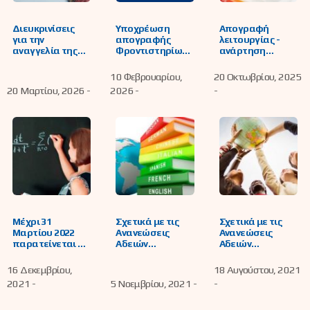
Διευκρινίσεις
Υποχρέωση
Απογραφή
για την
απογραφής
λειτουργίας -
αναγγελία της
Φροντιστηρίων
ανάρτηση
έναρξης
και Κέντρων
δικαιολογητικών
άσκησης του
Ξένων Γλωσσών
γνωστοποίησης
10 Φεβρουαρίου,
20 Οκτωβρίου, 2025
επαγγέλματος
στο ΟΠΣ-ΑΔΕ
Φροντιστηρίων
20 Μαρτίου, 2026 -
2026 -
-
διδασκαλίας σε
«Openbusiness»
και Κέντρων
φροντιστήρια,
Ξένων Γλωσσών
κέντρα ξένων
στο
γλωσσών και της
Ολοκληρωμένο
κατ’ οίκον
Πληροφοριακό
διδασκαλίας
Σύστημα (ΟΠΣ-
μέσω ειδικής
ΑΔΕ)
ψηφιακής
Openbusiness
εφαρμογής
Μέχρι 31
Σχετικά με τις
Σχετικά με τις
Μαρτίου 2022
Ανανεώσεις
Ανανεώσεις
παρατείνεται η
Αδειών
Αδειών
ισχύς των
Διδασκαλίας σε
Διδασκαλίας σε
αδειών
Φροντιστήρια
Φροντιστήρια
16 Δεκεμβρίου,
18 Αυγούστου, 2021
διδασκαλίας
και Κέντρα
και Κέντρα
2021 -
5 Νοεμβρίου, 2021 -
-
στα Κέντρα
Ξένων Γλωσσών
Ξένων Γλωσσών
Ξένων Γλωσσών