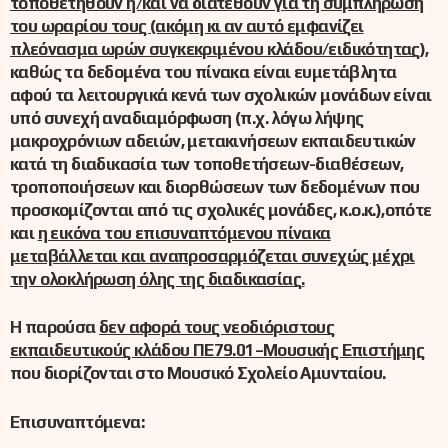
τοποθετηθούν ή/και να διατεθούν για τη συμπλήρωση
του ωραρίου τους (ακόμη κι αν αυτό εμφανίζει
πλεόνασμα ωρών συγκεκριμένου κλάδου/ειδικότητας),
καθώς τα δεδομένα του πίνακα είναι ευμετάβλητα
αφού τα λειτουργικά κενά των σχολικών μονάδων είναι
υπό συνεχή αναδιαμόρφωση (π.χ. λόγω λήψης
μακροχρόνιων αδειών, μετακινήσεων εκπαιδευτικών
κατά τη διαδικασία των τοποθετήσεων-διαθέσεων,
τροποποιήσεων και διορθώσεων των δεδομένων που
προσκομίζονται από τις σχολικές μονάδες, κ.ο.κ.),οπότε
και
η εικόνα του επισυναπτόμενου πίνακα
μεταβάλλεται και αναπροσαρμόζεται συνεχώς μέχρι
την ολοκλήρωση όλης της διαδικασίας.
Η παρούσα
δεν αφορά τους νεοδιόριστους
εκπαιδευτικούς κλάδου ΠΕ79.01–Μουσικής Επιστήμης
που διορίζονται στο Μουσικό Σχολείο Αμυνταίου.
Επισυναπτόμενα: