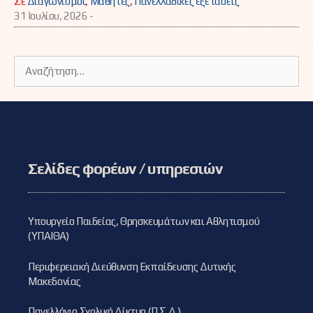
Σε
Διαγωνισμοί
,
Μαθητές
,
Πανελλαδικές εξετάσεις
31 Ιουλίου, 2026 -
Αναζήτηση
για:
Σελίδες φορέων / υπηρεσιών
Υπουργείο Παιδείας, Θρησκευμάτων και Αθλητισμού
(ΥΠΑΙΘΑ)
Περιφερειακή Διεύθυνση Εκπαίδευσης Δυτικής
Μακεδονίας
Πανελλήνιο Σχολικό Δίκτυο (Π.Σ.Δ.)