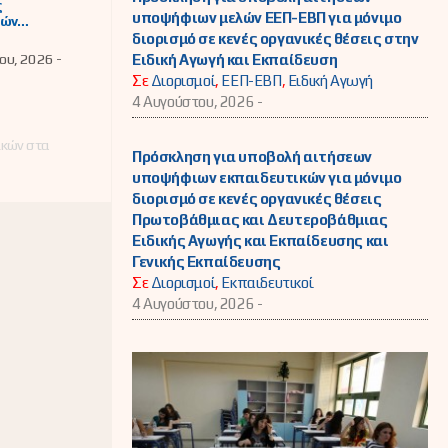
ς
υποψήφιων μελών ΕΕΠ-ΕΒΠ για μόνιμο
κών
τήσεων σε
διορισμό σε κενές οργανικές θέσεις στην
ς μονάδες
ου, 2026 -
Ειδική Αγωγή και Εκπαίδευση
εύθυνσης
Σε
Διορισμοί
,
ΕΕΠ-ΕΒΠ
,
Ειδική Αγωγή
ώρινας,
ευτικών
4 Αυγούστου, 2026 -
 αγωγής κι
ευσης
ικών στα
λόγω
Πρόσκληση για υποβολή αιτήσεων
ης θέσης ή
υποψήφιων εκπαιδευτικών για μόνιμο
ής
τησης
διορισμό σε κενές οργανικές θέσεις
Πρωτοβάθμιας και Δευτεροβάθμιας
Ειδικής Αγωγής και Εκπαίδευσης και
Γενικής Εκπαίδευσης
Σε
Διορισμοί
,
Εκπαιδευτικοί
4 Αυγούστου, 2026 -