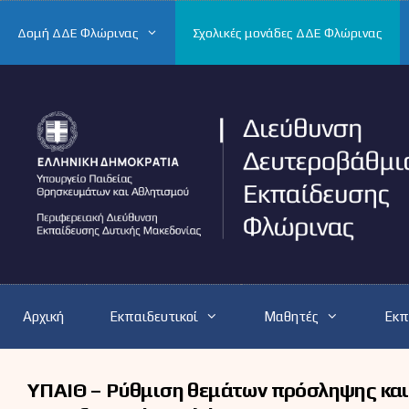
Μετάβαση
σε
Δομή ΔΔΕ Φλώρινας
Σχολικές μονάδες ΔΔΕ Φλώρινας
περιεχόμενο
Αρχική
Εκπαιδευτικοί
Μαθητές
Εκπ
ΥΠΑΙΘ – Ρύθμιση θεμάτων πρόσληψης κα