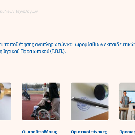
αι Νέων Τεχνολογιών
ι τοποθέτησης αναπληρωτών και ωρομίσθιων εκπαιδευτικών
οηθητικού Προσωπικού (Ε.Β.Π.).
Οι προϋποθέσεις
Οριστικοί πίνακες
Προσωρ