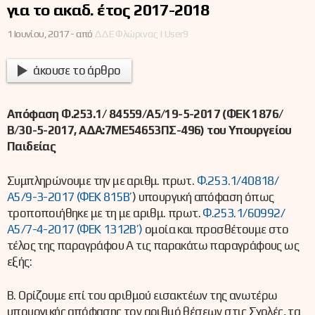
για το ακαδ. έτος 2017-2018
1 Ιουνίου, 2017 -
από
ΔΔΕ Φλώρινας | User9
άκουσε το άρθρο
Απόφαση Φ.253.1/ 84559/Α5/19-5-2017 (ΦΕΚ 1876/
Β/30-5-2017, ΑΔΑ:7ΜΕ54653ΠΣ-496) του Υπουργείου
Παιδείας
Συμπληρώνουμε την με αριθμ. πρωτ.
Φ.253.1/40818/
Α5/9-3-2017 (ΦΕΚ 815Β’
) υπουργική απόφαση όπως
τροποποιήθηκε με τη με αριθμ. πρωτ.
Φ.253.1/60992/
Α5/7-4-2017 (ΦΕΚ 1312Β’)
ομοία και προσθέτουμε στο
τέλος της παραγράφου Α τις παρακάτω παραγράφους ως
εξής:
Β. Ορίζουμε επί του αριθμού εισακτέων της ανωτέρω
υπουργικής απόφασης τον αριθμό θέσεων στις Σχολές, τα