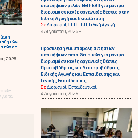
υποψήφιων μελών ΕΕΠ-ΕΒΠ για μόνιμο
διορισμό σε κενές οργανικές θέσεις στην
Ειδική Αγωγή και Εκπαίδευση
Σε
Διορισμοί
,
ΕΕΠ-ΕΒΠ
,
Ειδική Αγωγή
4 Αυγούστου, 2026 -
ίαση
Μαθητών/
στών στην
Πρόσκληση για υποβολή αιτήσεων
Κοινωνία
υποψήφιων εκπαιδευτικών για μόνιμο
1ο
ου, 2026 -
διορισμό σε κενές οργανικές θέσεις
ηριακό
Ε.Κ.)
Πρωτοβάθμιας και Δευτεροβάθμιας
ας
Ειδικής Αγωγής και Εκπαίδευσης και
Γενικής Εκπαίδευσης
Σε
Διορισμοί
,
Εκπαιδευτικοί
υτικών
4 Αυγούστου, 2026 -
 για τα