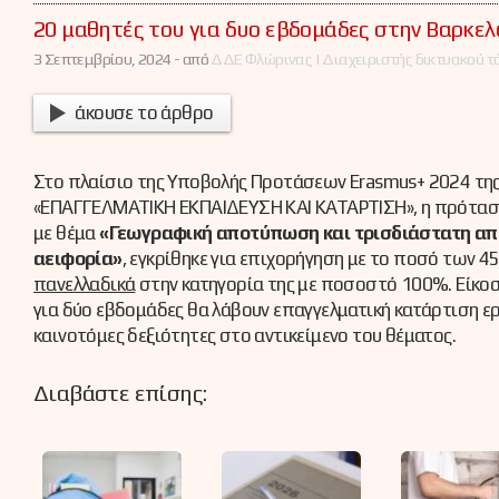
20 μαθητές του για δυο εβδομάδες στην Βαρκε
3 Σεπτεμβρίου, 2024 -
από
ΔΔΕ Φλώρινας | Διαχειριστής δικτυακού τ
άκουσε το άρθρο
Στο πλαίσιο της Υποβολής Προτάσεων Erasmus+ 2024 της
«ΕΠΑΓΓΕΛΜΑΤΙΚΗ ΕΚΠΑΙΔΕΥΣΗ ΚΑΙ ΚΑΤΑΡΤΙΣΗ», η πρότασ
με θέμα
«Γεωγραφική αποτύπωση και τρισδιάστατη απε
αειφορία»
, εγκρίθηκε για επιχορήγηση με το ποσό των 4
πανελλαδικά
στην κατηγορία της με ποσοστό 100%. Είκοσι
για δύο εβδομάδες θα λάβουν επαγγελματική κατάρτιση ε
καινοτόμες δεξιότητες στο αντικείμενο του θέματος.
Διαβάστε επίσης: