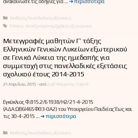
ανακοίνωσε τις οδηγίες για …
➜ περισσότερα
Κατηγορίες
Μαθητές
,
Πανελλαδικές εξετάσεις
Ετικέτες
Έλληνες του εξωτερικού
,
Σχολεία εξωτερικού
Mετεγγραφές μαθητών Γ’ τάξης
Ελληνικών Γενικών Λυκείων εξωτερικού
σε Γενικά Λύκεια της ημεδαπής για
συμμετοχή στις πανελλαδικές εξετάσεις
σχολικού έτους 2014-2015
21 Απριλίου, 2015 -
από
ΔΔΕ Φλώρινας | User9
Εγκύκλιος Φ.815.2/61938/Η2/21-4-2015
(ΑΔΑ:ΩΒ6Ι465ΦΘ3-0Α2) του Υπουργείου Παιδείας Έως και
τις 30-4-2015 …
➜ περισσότερα
Κατηγορίες
Μαθητές
,
Πανελλαδικές εξετάσεις