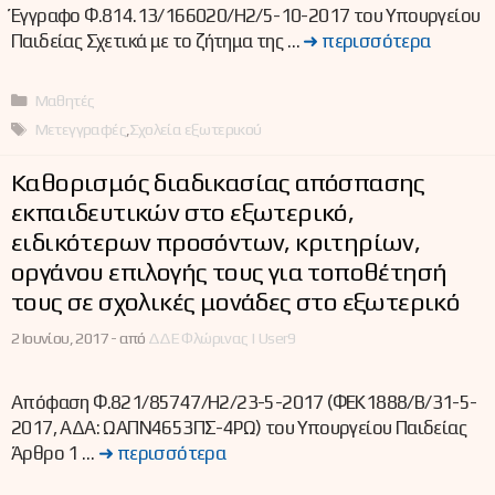
Έγγραφο Φ.814.13/166020/Η2/5-10-2017 του Υπουργείου
Παιδείας Σχετικά με το ζήτημα της …
➜ περισσότερα
Κατηγορίες
Μαθητές
Ετικέτες
Μετεγγραφές
,
Σχολεία εξωτερικού
Καθορισμός διαδικασίας απόσπασης
εκπαιδευτικών στο εξωτερικό,
ειδικότερων προσόντων, κριτηρίων,
οργάνου επιλογής τους για τοποθέτησή
τους σε σχολικές μονάδες στο εξωτερικό
2 Ιουνίου, 2017 -
από
ΔΔΕ Φλώρινας | User9
Απόφαση Φ.821/85747/Η2/23-5-2017 (ΦΕΚ1888/Β/31-5-
2017, ΑΔΑ: ΩΑΠΝ4653ΠΣ-4ΡΩ) του Υπουργείου Παιδείας
Άρθρο 1 …
➜ περισσότερα