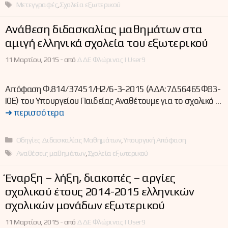
Ετικέτες
Μετεγγραφές
,
Σχολεία εξωτερικού
Ανάθεση διδασκαλίας μαθημάτων στα
αμιγή ελληνικά σχολεία του εξωτερικού
11 Μαρτίου, 2015 -
από
ΔΔΕ Φλώρινας | User9
Απόφαση Φ.814/37451/Η2/6-3-2015 (ΑΔΑ:7Δ56465ΦΘ3-
Ι0Ε) του Υπουργείου Παιδείας Αναθέτουμε για το σχολικό …
➜ περισσότερα
Κατηγορίες
Οδηγίες Διδασκαλίας Μαθημάτων
,
Υπουργική Απόφαση
Ετικέτες
Αναθέσεις μαθημάτων
,
Σχολεία εξωτερικού
Έναρξη – λήξη, διακοπές – αργίες
σχολικού έτους 2014-2015 ελληνικών
σχολικών μονάδων εξωτερικού
11 Μαρτίου, 2015 -
από
ΔΔΕ Φλώρινας | User9