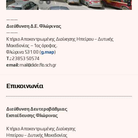
———
Διεύθυνση Δ.Ε. Φλώρινας
———
Κτήριο Αποκεντρωμένης Διοίκησης Ηπείρου – Δυτικής
Μακεδονίας – 1ος όροφος.
Φλώρινα 531 00 (
g.map
)
Τ.:
23853 50574
email:
mail@dide.flo.sch.gr
Επικοινωνία
Διεύθυνση Δευτεροβάθμιας
Εκπαίδευσης Φλώρινας
Κτήριο Αποκεντρωμένης Διοίκησης
Ηπείρου – Δυτικής Μακεδονίας