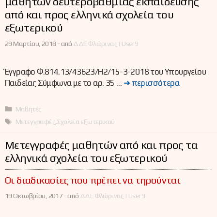
μαθητών δευτεροβάθμιας εκπαίδευσης
από και προς ελληνικά σχολεία του
εξωτερικού
29 Μαρτίου, 2018 -
από
ΔΔΕ Φλώρινας | User9
Έγγραφο Φ.814.13/43623/Η2/15-3-2018 του Υπουργείου
Παιδείας Σύμφωνα με το αρ. 35 …
➜ περισσότερα
Κατηγορίες
Μαθητές
Ετικέτες
Μετεγγραφές
,
Σχολεία εξωτερικού
Μετεγγραφές μαθητών από και προς τα
ελληνικά σχολεία του εξωτερικού
Οι διαδικασίες που πρέπει να τηρούνται
19 Οκτωβρίου, 2017 -
από
ΔΔΕ Φλώρινας | User9