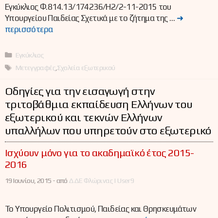
Εγκύκλιος Φ.814.13/174236/Η2/2-11-2015 του
Υπουργείου Παιδείας Σχετικά με το ζήτημα της …
➜
περισσότερα
Κατηγορίες
Εγκύκλιος
Ετικέτες
Μετεγγραφές
,
Σχολεία εξωτερικού
Οδηγίες για την εισαγωγή στην
τριτοβάθμια εκπαίδευση Ελλήνων του
εξωτερικού και τεκνών Ελλήνων
υπαλλήλων που υπηρετούν στο εξωτερικό
Ισχύουν μόνο για το ακαδημαϊκό έτος 2015-
2016
19 Ιουνίου, 2015 -
από
ΔΔΕ Φλώρινας | User9
Το Υπουργείο Πολιτισμού, Παιδείας και Θρησκευμάτων