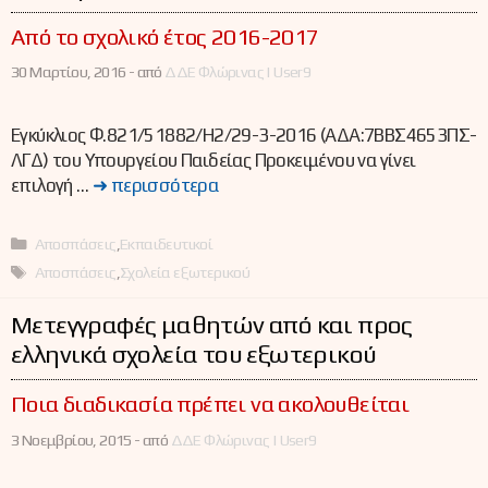
Από το σχολικό έτος 2016-2017
30 Μαρτίου, 2016 -
από
ΔΔΕ Φλώρινας | User9
Εγκύκλιος Φ.821/51882/Η2/29-3-2016 (ΑΔΑ:7ΒΒΣ4653ΠΣ-
ΛΓΔ) του Υπουργείου Παιδείας Προκειμένου να γίνει
επιλογή …
➜ περισσότερα
Κατηγορίες
Αποσπάσεις
,
Εκπαιδευτικοί
Ετικέτες
Αποσπάσεις
,
Σχολεία εξωτερικού
Μετεγγραφές μαθητών από και προς
ελληνικά σχολεία του εξωτερικού
Ποια διαδικασία πρέπει να ακολουθείται
3 Νοεμβρίου, 2015 -
από
ΔΔΕ Φλώρινας | User9