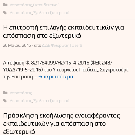
Κατηγορίες
Αποσπάσεις
,
Εκπαιδευτικοί
Ετικέτες
Αποσπάσεις
,
Σχολεία εξωτερικού
H επιτροπή επιλογής εκπαιδευτικών για
απόσπαση στο εξωτερικό
20 Μαΐου, 2016 -
από
ΔΔΕ Φλώρινας | User9
Απόφαση Φ. 821/64099/Η2/15-4-2016 (ΦΕΚ 248/
ΥΟΔΔ/19-5-2016) του Υπουργείου Παιδείας Συγκροτούμε
την Επιτροπή …
➜ περισσότερα
Κατηγορίες
Αποσπάσεις
Ετικέτες
Αποσπάσεις
,
Σχολεία εξωτερικού
Πρόσκληση εκδήλωσης ενδιαφέροντος
εκπαιδευτικών για απόσπαση στο
εξωτερικό