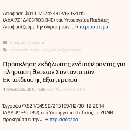
Απόφαση Φ818.1/37454/Η2/6-3-2015
(ΑΔΑ:7Ζ1Δ465ΦΘ3-Β4Ε) του Υπουργείου Παιδείας
Αποφασίζουμε Την έγκριση των …
➜ περισσότερα
Κατηγορίες
Υπουργική Απόφαση
Ετικέτες
Λειτουργία σχολείων
,
Σχολεία εξωτερικού
Πρόσκληση εκδήλωσης ενδιαφέροντος για
πλήρωση θέσεων Συντονιστών
Εκπαίδευσης Εξωτερικού
4 Ιανουαρίου, 2015 -
από
ΔΔΕ Φλώρινας | User9
Έγγραφο Φ.821/3455Σ/213169/Η2/30-12-2014
(ΑΔΑ:Ψ1Ξ9-Τ8Ψ) του Υπουργείου Παιδείας Το ΥΠΑΙΘ
προκηρύσσει την …
➜ περισσότερα