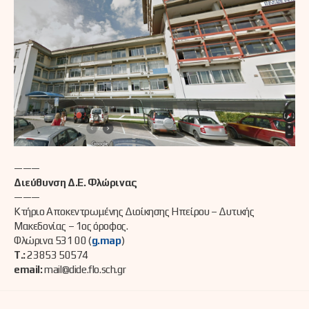
———
Διεύθυνση Δ.Ε. Φλώρινας
———
Κτήριο Αποκεντρωμένης Διοίκησης Ηπείρου – Δυτικής
Μακεδονίας – 1ος όροφος.
Φλώρινα 531 00 (
g.map
)
Τ.:
23853 50574
email:
mail@dide.flo.sch.gr