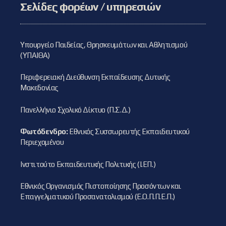
Σελίδες φορέων / υπηρεσιών
Υπουργείο Παιδείας, Θρησκευμάτων και Αθλητισμού
(ΥΠΑΙΘΑ)
Περιφερειακή Διεύθυνση Εκπαίδευσης Δυτικής
Μακεδονίας
Πανελλήνιο Σχολικό Δίκτυο (Π.Σ.Δ.)
Φωτόδενδρο:
Εθνικός Συσσωρευτής Εκπαιδευτικού
Περιεχομένου
Ινστιτούτο Εκπαιδευτικής Πολιτικής (Ι.ΕΠ.)
Εθνικός Οργανισμός Πιστοποίησης Προσόντων και
Επαγγελματικού Προσανατολισμού (Ε.Ο.Π.Π.Ε.Π.)