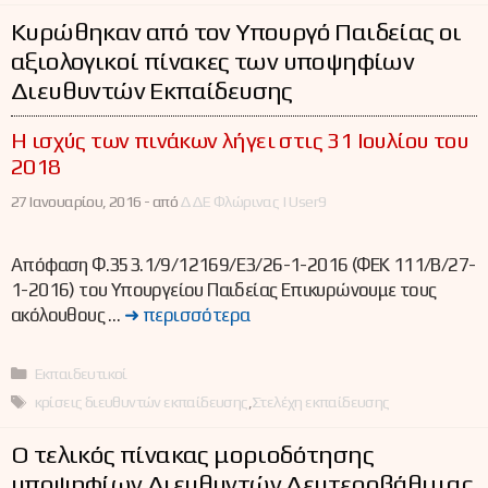
Κυρώθηκαν από τον Υπουργό Παιδείας οι
αξιολογικοί πίνακες των υποψηφίων
Διευθυντών Εκπαίδευσης
Η ισχύς των πινάκων λήγει στις 31 Ιουλίου του
2018
27 Ιανουαρίου, 2016 -
από
ΔΔΕ Φλώρινας | User9
Απόφαση Φ.353.1/9/12169/Ε3/26-1-2016 (ΦΕΚ 111/Β/27-
1-2016) του Υπουργείου Παιδείας Επικυρώνουμε τους
ακόλουθους …
➜ περισσότερα
Κατηγορίες
Εκπαιδευτικοί
Ετικέτες
κρίσεις διευθυντών εκπαίδευσης
,
Στελέχη εκπαίδευσης
Ο τελικός πίνακας μοριοδότησης
υποψηφίων Διευθυντών Δευτεροβάθμιας