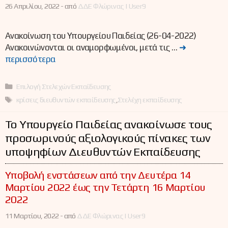
26 Απριλίου, 2022 -
από
ΔΔΕ Φλώρινας | User9
Ανακοίνωση του Υπουργείου Παιδείας (26-04-2022)
Ανακοινώνονται οι αναμορφωμένοι, μετά τις …
➜
περισσότερα
Κατηγορίες
Επιλογή Στελεχών Εκπαίδευσης
Ετικέτες
κρίσεις διευθυντών εκπαίδευσης
,
Στελέχη εκπαίδευσης
Το Υπουργείο Παιδείας ανακοίνωσε τους
προσωρινούς αξιολογικούς πίνακες των
υποψηφίων Διευθυντών Εκπαίδευσης
Υποβολή ενστάσεων από την Δευτέρα 14
Μαρτίου 2022 έως την Τετάρτη 16 Μαρτίου
2022
11 Μαρτίου, 2022 -
από
ΔΔΕ Φλώρινας | User9