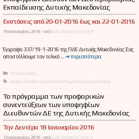
Εκπαίδευσης Δυτικής Μακεδονίας
Ενστάσεις από 20-01-2016 έως και 22-01-2016
19 Ιανουαρίου, 2016 -
από
ΔΔΕ Φλώρινας | User9
Έγγραφο 337/19-1-2016 της ΠΔΕ Δυτικής Μακεδονίας Σας
αποστέλλουμε τον τελικό …
➜ περισσότερα
Κατηγορίες
Εκπαιδευτικοί
Ετικέτες
κρίσεις διευθυντών εκπαίδευσης
,
Στελέχη εκπαίδευσης
Το πρόγραμμα των προφορικών
συνεντεύξεων των υποψηφίων
Διευθυντών ΔΕ της Δυτικής Μακεδονίας
Την Δευτέρα 18 Ιανουαρίου 2016
13 Ιανουαρίου, 2016 -
από
ΔΔΕ Φλώρινας | User9