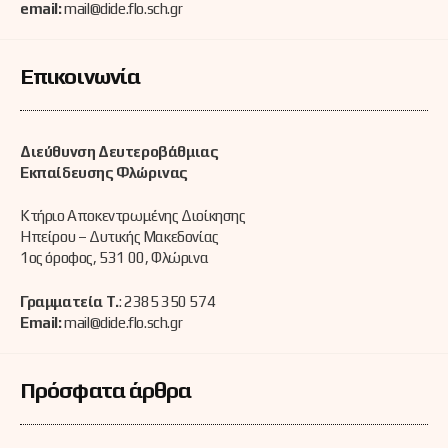
email:
mail@dide.flo.sch.gr
Επικοινωνία
Διεύθυνση Δευτεροβάθμιας
Εκπαίδευσης Φλώρινας
Κτήριο Αποκεντρωμένης Διοίκησης
Ηπείρου – Δυτικής Μακεδονίας
1ος όροφος, 531 00, Φλώρινα
Γραμματεία Τ.
: 2385 350 574
Email:
mail@dide.flo.sch.gr
Πρόσφατα άρθρα