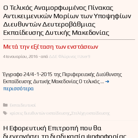
Ο Τελικός Αναμορφωμένος Πίνακας
Αντικειμενικών Μορίων των Υποψηφίων
Διευθυντών Δευτεροβάθμιας
Εκπαίδευσης Δυτικής Μακεδονίας
Μετά την εξέταση των ενστάσεων
4 Ιανουαρίου, 2016 -
από
ΔΔΕ Φλώρινας | User9
Έγγραφο 24/4-1-2015 της Περιφερειακής Διεύθυνσης
Εκπαίδευσης Δυτικής Μακεδονίας Ο τελικός …
➜
περισσότερα
Κατηγορίες
Εκπαιδευτικοί
Ετικέτες
κρίσεις διευθυντών εκπαίδευσης
,
Στελέχη εκπαίδευσης
Η Εφορευτική Επιτροπή που θα
διενεργήσει τη διαδικασία ψηφοφορίας