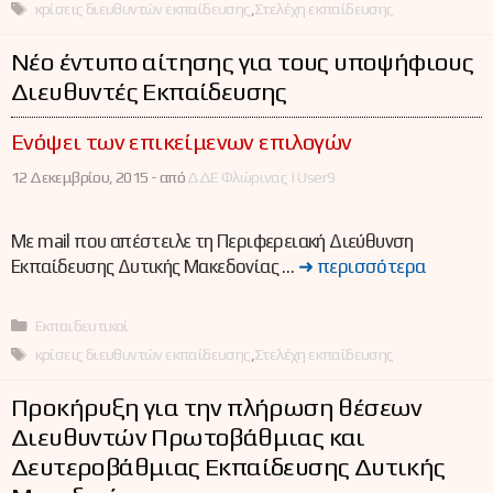
Ετικέτες
κρίσεις διευθυντών εκπαίδευσης
,
Στελέχη εκπαίδευσης
Νέο έντυπο αίτησης για τους υποψήφιους
Διευθυντές Εκπαίδευσης
Ενόψει των επικείμενων επιλογών
12 Δεκεμβρίου, 2015 -
από
ΔΔΕ Φλώρινας | User9
Με mail που απέστειλε τη Περιφερειακή Διεύθυνση
Εκπαίδευσης Δυτικής Μακεδονίας …
➜ περισσότερα
Κατηγορίες
Εκπαιδευτικοί
Ετικέτες
κρίσεις διευθυντών εκπαίδευσης
,
Στελέχη εκπαίδευσης
Προκήρυξη για την πλήρωση θέσεων
Διευθυντών Πρωτοβάθμιας και
Δευτεροβάθμιας Εκπαίδευσης Δυτικής