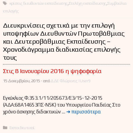
Ετικέτες
κρίσεις διευθυντών εκπαίδευσης
,
Στελέχη εκπαίδευσης
,
Συμβούλια
επιλογής
Διευκρινίσεις σχετικά με την επιλογή
υποψηφίων Διευθυντών Πρωτοβάθμιας
και Δευτεροβάθμιας Εκπαίδευσης –
Χρονοδιάγραμμα διαδικασίας επιλογής
τους
Στις 8 Ιανουαρίου 2016 η ψηφοφορία
15 Δεκεμβρίου, 2015 -
από
ΔΔΕ Φλώρινας | User9
Εγκύκλιος Φ.353.1/11/205673/E3/15-12-2015
(ΑΔΑ:68Α14653ΠΣ-Ν5Κ) του Υπουργείου Παιδείας Στο
χρόνο άσκησης διδακτικών …
➜ περισσότερα
Κατηγορίες
Εκπαιδευτικοί