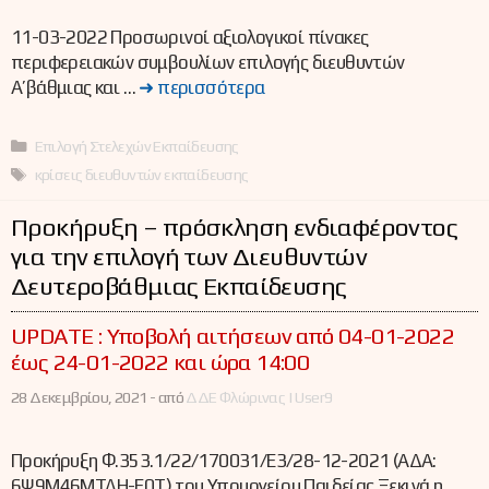
11-03-2022 Προσωρινοί αξιολογικοί πίνακες
περιφερειακών συμβουλίων επιλογής διευθυντών
Α’βάθμιας και …
➜ περισσότερα
Κατηγορίες
Επιλογή Στελεχών Εκπαίδευσης
Ετικέτες
κρίσεις διευθυντών εκπαίδευσης
Προκήρυξη – πρόσκληση ενδιαφέροντος
για την επιλογή των Διευθυντών
Δευτεροβάθμιας Εκπαίδευσης
UPDATE : Υποβολή αιτήσεων από 04-01-2022
έως 24-01-2022 και ώρα 14:00
28 Δεκεμβρίου, 2021 -
από
ΔΔΕ Φλώρινας | User9
Προκήρυξη Φ.353.1/22/170031/Ε3/28-12-2021 (ΑΔΑ:
6Ψ9Μ46ΜΤΛΗ-Ε0Τ) του Υπουργείου Παιδείας Ξεκινά η