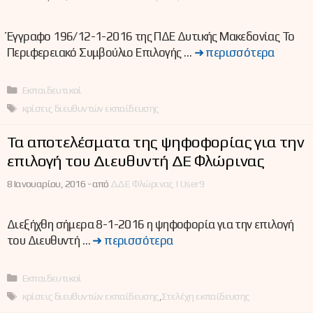
Έγγραφο 196/12-1-2016 της ΠΔΕ Δυτικής Μακεδονίας Το
Περιφερειακό Συμβούλιο Επιλογής …
➜ περισσότερα
Κατηγορίες
Εκπαιδευτικοί
Ετικέτες
κρίσεις διευθυντών εκπαίδευσης
Τα αποτελέσματα της ψηφοφορίας για την
επιλογή του Διευθυντή ΔΕ Φλώρινας
8 Ιανουαρίου, 2016 -
από
ΔΔΕ Φλώρινας | User9
Διεξήχθη σήμερα 8-1-2016 η ψηφοφορία για την επιλογή
του Διευθυντή …
➜ περισσότερα
Κατηγορίες
Εκπαιδευτικοί
Ετικέτες
κρίσεις διευθυντών εκπαίδευσης
,
Στελέχη εκπαίδευσης