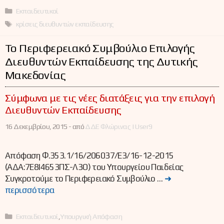
Κατηγορίες
Εκπαιδευτικοί
Ετικέτες
κρίσεις διευθυντών εκπαίδευσης
Το Περιφερειακό Συμβούλιο Επιλογής
Διευθυντών Εκπαίδευσης της Δυτικής
Μακεδονίας
Σύμφωνα με τις νέες διατάξεις για την επιλογή
Διευθυντών Εκπαίδευσης
16 Δεκεμβρίου, 2015 -
από
ΔΔΕ Φλώρινας | User9
Απόφαση Φ.353.1/16/206037/E3/16-12-2015
(ΑΔΑ:7Ε8Ι4653ΠΣ-Λ3Ο) του Υπουργείου Παιδείας
Συγκροτούμε το Περιφερειακό Συμβούλιο …
➜
περισσότερα
Κατηγορίες
Εκπαιδευτικοί
,
Υπουργική Απόφαση