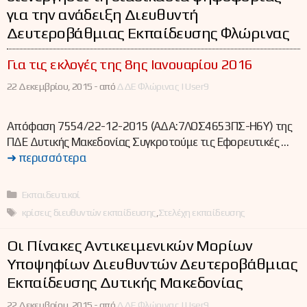
για την ανάδειξη Διευθυντή
Δευτεροβάθμιας Εκπαίδευσης Φλώρινας
Για τις εκλογές της 8ης Ιανουαρίου 2016
22 Δεκεμβρίου, 2015 -
από
ΔΔΕ Φλώρινας | User9
Απόφαση 7554/22-12-2015 (ΑΔΑ:7ΛΟΣ4653ΠΣ-Η6Υ) της
ΠΔΕ Δυτικής Μακεδονίας Συγκροτούμε τις Εφορευτικές …
➜ περισσότερα
Κατηγορίες
Εκπαιδευτικοί
Ετικέτες
κρίσεις διευθυντών εκπαίδευσης
,
Στελέχη εκπαίδευσης
Οι Πίνακες Αντικειμενικών Μορίων
Υποψηφίων Διευθυντών Δευτεροβάθμιας
Εκπαίδευσης Δυτικής Μακεδονίας
22 Δεκεμβρίου, 2015 -
από
ΔΔΕ Φλώρινας | User9