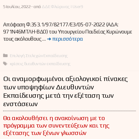
5 Ιουλίου, 2022 -
από
ΔΔΕ Φλώρινας | User9
Απόφαση Φ.353.1/97/82177/Ε3/05-07-2022 (ΑΔΑ:
971Ν46ΜΤΛΗ-ΒΔΟ) του Υπουργείου Παιδείας Κυρώνουμε
τους ακόλουθους …
➜ περισσότερα
Κατηγορίες
Επιλογή Στελεχών Εκπαίδευσης
Ετικέτες
κρίσεις διευθυντών εκπαίδευσης
Οι αναμορφωμένοι αξιολογικοί πίνακες
των υποψηφίων Διευθυντών
Εκπαίδευσης μετά την εξέταση των
ενστάσεων
Θα ακολουθήσει η ανακοίνωση με το
πρόγραμμα των συνεντεύξεων και της
εξέτασης των ξένων γλωσσών