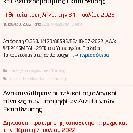
και Δευτεροβάθμιας Εκπαίδευσης
Η θητεία τους λήγει την 31η Ιουλίου 2026
18 Ιουλίου, 2022 -
από
ΔΔΕ Φλώρινας | User9
Απόφαση Φ.353.1/120/88595/Ε3/18-07-2022 (ΑΔΑ:
ΨΦΡ446ΜΤΛΗ-29Π) του Υπουργείου Παιδείας
Τοποθετούμε στις αντίστοιχες …
➜ περισσότερα
Κατηγορίες
Επιλογή Στελεχών Εκπαίδευσης
Ετικέτες
κρίσεις διευθυντών εκπαίδευσης
Ανακοινώθηκαν οι τελικοί αξιολογικοί
πίνακες των υποψηφίων Διευθυντών
Εκπαίδευσης
Δηλώσεις προτίμησης τοποθέτησης μέχρι και
την Πέμπτη 7 Ιουλίου 2022