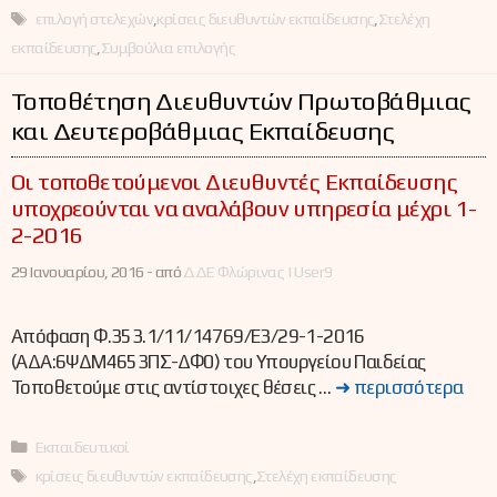
Ετικέτες
επιλογή στελεχών
,
κρίσεις διευθυντών εκπαίδευσης
,
Στελέχη
εκπαίδευσης
,
Συμβούλια επιλογής
Τοποθέτηση Διευθυντών Πρωτοβάθμιας
και Δευτεροβάθμιας Εκπαίδευσης
Οι τοποθετούμενοι Διευθυντές Εκπαίδευσης
υποχρεούνται να αναλάβουν υπηρεσία μέχρι 1-
2-2016
29 Ιανουαρίου, 2016 -
από
ΔΔΕ Φλώρινας | User9
Απόφαση Φ.353.1/11/14769/E3/29-1-2016
(ΑΔΑ:6ΨΔΜ4653ΠΣ-ΔΦ0) του Υπουργείου Παιδείας
Τοποθετούμε στις αντίστοιχες θέσεις …
➜ περισσότερα
Κατηγορίες
Εκπαιδευτικοί
Ετικέτες
κρίσεις διευθυντών εκπαίδευσης
,
Στελέχη εκπαίδευσης