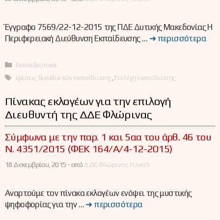
Έγγραφο 7569/22-12-2015 της ΠΔΕ Δυτικής Μακεδονίας Η
Περιφερειακή Διεύθυνση Εκπαίδευσης …
➜ περισσότερα
Κατηγορίες
Εκπαιδευτικοί
Ετικέτες
κρίσεις διευθυντών εκπαίδευσης
,
Στελέχη εκπαίδευσης
Πίνακας εκλογέων για την επιλογή
Διευθυντή της ΔΔΕ Φλώρινας
Σύμφωνα με την παρ. 1 και 5αα του άρθ. 46 του
Ν. 4351/2015 (ΦΕΚ 164/Α/4-12-2015)
18 Δεκεμβρίου, 2015 -
από
ΔΔΕ Φλώρινας | User9
Αναρτούμε τον πίνακα εκλογέων ενόψει της μυστικής
ψηφοφορίας για την …
➜ περισσότερα