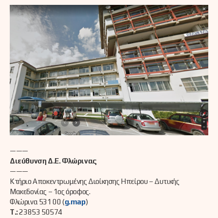
———
Διεύθυνση Δ.Ε. Φλώρινας
———
Κτήριο Αποκεντρωμένης Διοίκησης Ηπείρου – Δυτικής
Μακεδονίας – 1ος όροφος.
Φλώρινα 531 00 (
g.map
)
Τ.:
23853 50574