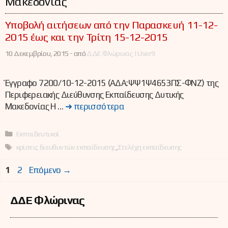
Μακεδονίας
Υποβολή αιτήσεων από την Παρασκευή 11-12-
2015 έως και την Τρίτη 15-12-2015
10 Δεκεμβρίου, 2015 -
από
ΔΔΕ Φλώρινας | User9
Έγγραφο 7200/10-12-2015 (ΑΔΑ:ΨΨ1Ψ4653ΠΣ-ΦΝΖ) της
Περιφερειακής Διεύθυνσης Εκπαίδευσης Δυτικής
Μακεδονίας Η …
➜ περισσότερα
Κατηγορίες
Εκπαιδευτικοί
Ετικέτες
κρίσεις διευθυντών εκπαίδευσης
,
Στελέχη εκπαίδευσης
Σελίδα
Σελίδα
1
2
Επόμενο
→
ΔΔΕ Φλώρινας