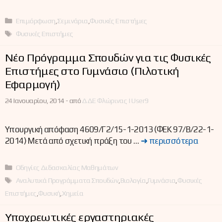
Κατηγορίες
Επιμόρφωση
,
Σεμινάρια
,
Φυσικές Επιστήμες
Ετικέτες
Φυσικές Επιστήμες
Νέο Πρόγραμμα Σπουδών για τις Φυσικές
Επιστήμες στο Γυμνάσιο (Πιλοτική
Εφαρμογή)
24 Ιανουαρίου, 2014 -
από
ΔΔΕ Φλώρινας | User9
Υπουργική απόφαση 4609/Γ2/15-1-2013 (ΦΕΚ 97/Β/22-1-
2014) Μετά από σχετική πράξη του …
➜ περισσότερα
Κατηγορίες
Οδηγίες Διδασκαλίας Μαθημάτων
Ετικέτες
Αναλυτικά Προγράμματα Σπουδών
,
Βιολογία
,
Γυμνάσια
,
Φυσικές
Επιστήμες
,
Φυσική
,
Χημεία
Υποχρεωτικές εργαστηριακές