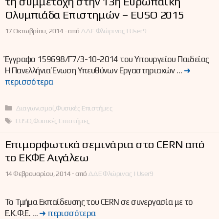
τη συμμετοχή στην 13η Ευρωπαϊκή
Ολυμπιάδα Επιστημών – EUSO 2015
17 Οκτωβρίου, 2014 -
από
ΔΔΕ Φλώρινας | User9
Έγγραφο 159698/Γ7/3-10-2014 του Υπουργείου Παιδείας
Η Πανελλήνια Ένωση Υπευθύνων Εργαστηριακών …
➜
περισσότερα
Κατηγορίες
Διαγωνισμοί
,
Φυσικές Επιστήμες
Ετικέτες
EUSO
,
Φυσικές Επιστήμες
Επιμορφωτικά σεμινάρια στο CERN από
το ΕΚΦΕ Αιγάλεω
14 Φεβρουαρίου, 2014 -
από
ΔΔΕ Φλώρινας | User9
Το Τμήμα Εκπαίδευσης του CERN σε συνεργασία με το
Ε.Κ.Φ.Ε. …
➜ περισσότερα