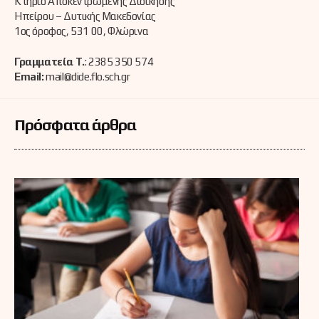
Κτήριο Αποκεντρωμένης Διοίκησης
Ηπείρου – Δυτικής Μακεδονίας
1ος όροφος, 531 00, Φλώρινα
Γραμματεία Τ.
: 2385 350 574
Email:
mail@dide.flo.sch.gr
Πρόσφατα άρθρα