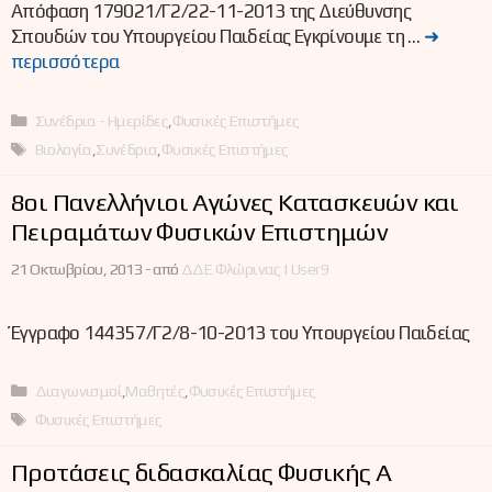
Απόφαση 179021/Γ2/22-11-2013 της Διεύθυνσης
Σπουδών του Υπουργείου Παιδείας Εγκρίνουμε τη …
➜
περισσότερα
Κατηγορίες
Συνέδρια - Ημερίδες
,
Φυσικές Επιστήμες
Ετικέτες
Βιολογία
,
Συνέδρια
,
Φυσικές Επιστήμες
8οι Πανελλήνιοι Αγώνες Κατασκευών και
Πειραμάτων Φυσικών Επιστημών
21 Οκτωβρίου, 2013 -
από
ΔΔΕ Φλώρινας | User9
Έγγραφο 144357/Γ2/8-10-2013 του Υπουργείου Παιδείας
Κατηγορίες
Διαγωνισμοί
,
Μαθητές
,
Φυσικές Επιστήμες
Ετικέτες
Φυσικές Επιστήμες
Προτάσεις διδασκαλίας Φυσικής Α