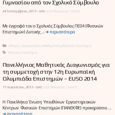
Γυμνασίου από τον Σχολικό Σύμβουλο
24 Σεπτεμβρίου, 2013 -
από
ΔΔΕ Φλώρινας | User9
Με έγγραφό του ο Σχολικός Σύμβουλος ΠΕ04 (Φυσικών
Επιστημών) Δυτικής …
➜ περισσότερα
Κατηγορίες
Οδηγίες Διδασκαλίας Μαθημάτων
,
Φυσικές Επιστήμες
Ετικέτες
Φυσικές Επιστήμες
Πανελλήνιος Μαθητικός Διαγωνισμός για
τη συμμετοχή στην 12η Ευρωπαϊκή
Ολυμπιάδα Επιστημών – EUSO 2014
17 Αυγούστου, 2013 -
από
ΔΔΕ Φλώρινας | User9
Η Πανελλήνια Ένωση Υπευθύνων Εργαστηριακών
Κέντρων Φυσικών Επιστημών (ΠΑΝΕΚΦΕ) προκηρύσσει …
➜ περισσότερα