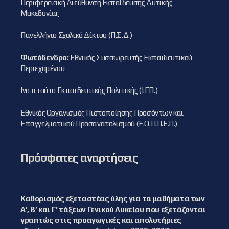
Περιφερειακή Διεύθυνση Εκπαίδευσης Δυτικής
Μακεδονίας
Πανελλήνιο Σχολικό Δίκτυο (Π.Σ.Δ.)
Φωτόδενδρο:
Εθνικός Συσσωρευτής Εκπαιδευτικού
Περιεχομένου
Ινστιτούτο Εκπαιδευτικής Πολιτικής (Ι.ΕΠ.)
Εθνικός Οργανισμός Πιστοποίησης Προσόντων και
Επαγγελματικού Προσανατολισμού (Ε.Ο.Π.Π.Ε.Π.)
Πρόσφατες αναρτήσεις
Καθορισμός εξεταστέας ύλης για τα μαθήματα των
Α’, Β’ και Γ’ τάξεων Γενικού Λυκείου που εξετάζονται
γραπτώς στις προαγωγικές και απολυτήριες