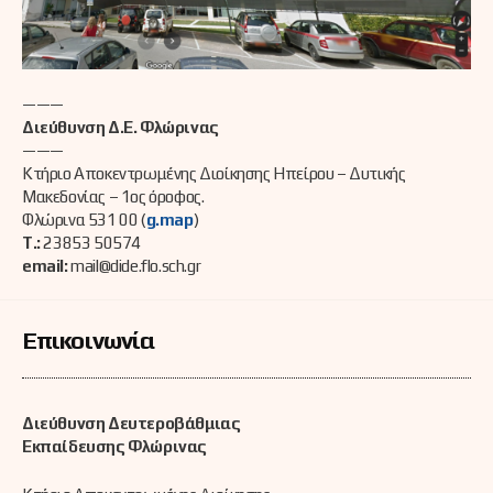
———
Διεύθυνση Δ.Ε. Φλώρινας
———
Κτήριο Αποκεντρωμένης Διοίκησης Ηπείρου – Δυτικής
Μακεδονίας – 1ος όροφος.
Φλώρινα 531 00 (
g.map
)
Τ.:
23853 50574
email:
mail@dide.flo.sch.gr
Επικοινωνία
Διεύθυνση Δευτεροβάθμιας
Εκπαίδευσης Φλώρινας