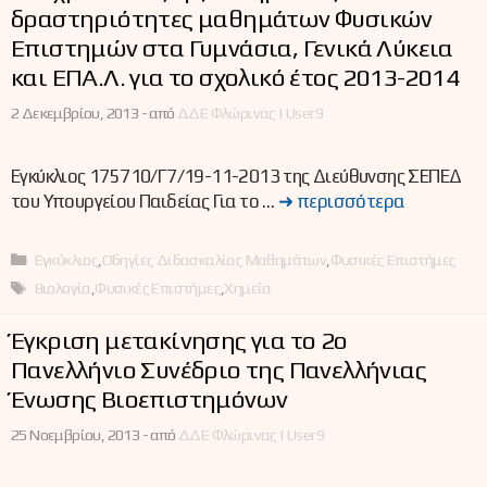
δραστηριότητες μαθημάτων Φυσικών
Επιστημών στα Γυμνάσια, Γενικά Λύκεια
και ΕΠΑ.Λ. για το σχολικό έτος 2013-2014
2 Δεκεμβρίου, 2013 -
από
ΔΔΕ Φλώρινας | User9
Εγκύκλιος 175710/Γ7/19-11-2013 της Διεύθυνσης ΣΕΠΕΔ
του Υπουργείου Παιδείας Για το …
➜ περισσότερα
Κατηγορίες
Εγκύκλιος
,
Οδηγίες Διδασκαλίας Μαθημάτων
,
Φυσικές Επιστήμες
Ετικέτες
Βιολογία
,
Φυσικές Επιστήμες
,
Χημεία
Έγκριση μετακίνησης για το 2ο
Πανελλήνιο Συνέδριο της Πανελλήνιας
Ένωσης Βιοεπιστημόνων
25 Νοεμβρίου, 2013 -
από
ΔΔΕ Φλώρινας | User9