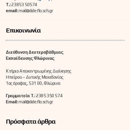
Τ.:
23853 50574
email:
mail@dide.flo.sch.gr
Επικοινωνία
Διεύθυνση Δευτεροβάθμιας
Εκπαίδευσης Φλώρινας
Κτήριο Αποκεντρωμένης Διοίκησης
Ηπείρου – Δυτικής Μακεδονίας
1ος όροφος, 531 00, Φλώρινα
Γραμματεία Τ.
: 2385 350 574
Email:
mail@dide.flo.sch.gr
Πρόσφατα άρθρα