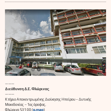
———
Διεύθυνση Δ.Ε. Φλώρινας
———
Κτήριο Αποκεντρωμένης Διοίκησης Ηπείρου – Δυτικής
Μακεδονίας – 1ος όροφος.
Φλώρινα 531 00 (
g.map
)