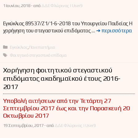
1 Ιουνίου, 2018 -
από
ΔΔΕ Φλώρινας | User9
Εγκύκλιος 89537/Ζ1/1-6-2018 του Υπουργείου Παιδείας Η
χορήγηση του στεγαστικού επιδόματος …
➜ περισσότερα
Κατηγορίες
Εγκύκλιος
,
Πανεπιστήμιο
Ετικέτες
Φοιτητικό στεγαστικό επίδομα
Χορήγηση φοιτητικού στεγαστικού
επιδόματος ακαδημαϊκού έτους 2016-
2017
Υποβολή αιτήσεων από την Τετάρτη 27
Σεπτεμβρίου 2017 έως και την Παρασκευή 20
Οκτωβρίου 2017
19 Σεπτεμβρίου, 2017 -
από
ΔΔΕ Φλώρινας | User9