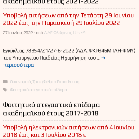
ακαδημαϊκού έτους 2021-2022
Υποβολή αιτήσεων από την Τετάρτη 29 Ιουνίου
2022 έως την Παρασκευή 29 Ιουλίου 2022
27 Ιουνίου, 2022 -
από
ΔΔΕ Φλώρινας | User9
Εγκύκλιος 78354/Ζ1/27-6-2022 (ΑΔΑ: ΨΚΡΘ46ΜΤΛΗ-ΨΜΥ)
του Υπουργείου Παιδείας Η χορήγηση του …
➜
περισσότερα
Κατηγορίες
Οικονομικά
,
Τριτοβάθμια Εκπαίδευση
Ετικέτες
Φοιτητικό στεγαστικό επίδομα
Φοιτητικό στεγαστικό επίδομα
ακαδημαϊκού έτους 2017-2018
Υποβολή ηλεκτρονικών αιτήσεων από 4 Ιουνίου
2018 έως και 3 Ιουλίου 2018 ε