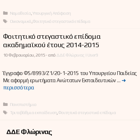
Κατηγορίες
Νομοθεσία
,
Υπουργική Απόφαση
Ετικέτες
Οικονομικά
,
Φοιτητικό στεγαστικό επίδομα
Φοιτητικό στεγαστικό επίδομα
ακαδημαϊκού έτους 2014-2015
10 Φεβρουαρίου, 2015 -
από
ΔΔΕ Φλώρινας | User9
Έγγραφο Φ5/8993/Ζ1/20-1-2015 του Υπουργείου Παιδείας
Με αφορμή ερωτήματα Ανώτατων Εκπαιδευτικών …
➜
περισσότερα
Κατηγορίες
Πανεπιστήμιο
Ετικέτες
Τριτοβάθμια εκπαίδευση
,
Φοιτητικό στεγαστικό επίδομα
ΔΔΕ Φλώρινας