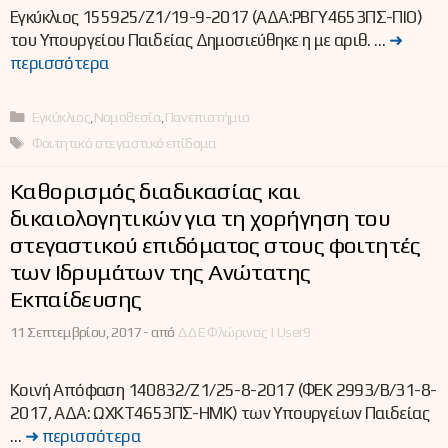
Εγκύκλιος 155925/Ζ1/19-9-2017 (ΑΔΑ:ΡΒΓΥ4653ΠΣ-ΠΙΟ)
του Υπουργείου Παιδείας Δημοσιεύθηκε η με αριθ. …
➜
περισσότερα
Κατηγορίες
Εγκύκλιος
,
Νομοθεσία
,
Πανεπιστήμιο
Ετικέτες
Φοιτητικό στεγαστικό επίδομα
Καθορισμός διαδικασίας και
δικαιολογητικών για τη χορήγηση του
στεγαστικού επιδόματος στους φοιτητές
των Ιδρυμάτων της Ανώτατης
Εκπαίδευσης
11 Σεπτεμβρίου, 2017 -
από
ΔΔΕ Φλώρινας | User9
Κοινή Απόφαση 140832/Ζ1/25-8-2017 (ΦΕΚ 2993/Β/31-8-
2017, ΑΔΑ: ΩΧΚΤ4653ΠΣ-ΗΜΚ) των Υπουργείων Παιδείας
…
➜ περισσότερα