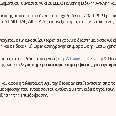
ημοτικά, Γυμνάσια, Λύκεια, ΕΕΕΚ) Γενικής ή Ειδικής Αγωγής κα
δευσης, που υπηρετούν κατά το σχολικό έτος 2020-2021 με α
ία ΥΠΑΙΘ, ΠΔΕ, ΔΙΠΕ, ΔΙΔΕ, σε ανεξάρτητες ή αποκεντρωμένε
χεται στις είκοσι (20) ώρες σε χρονικό διάστημα οκτώ (8) ε
και σε δέκα (10) ώρες ασύγχρονης επιμόρφωσης, μέσω χρήσ
 της ιστοσελίδας του έργου (
http://trainees.t4e.sch.gr/
). Οι
.gr)
και επιλέγουν ημέρα και ώρα επιμόρφωσης για την πρ
 και αφού η τελευταία τύχει της δέουσας επεξεργασίας από τ
πιμόρφωσης που εντάσσονται, ανάλογα με την ειδικότητά τους
ύθησης της επιμόρφωσης.