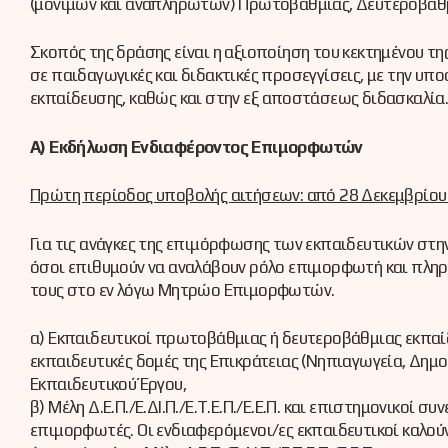
(μόνιμων και αναπληρωτών) Πρωτοβάθμιας, Δευτεροβάθμι
Σκοπός της δράσης είναι η αξιοποίηση του κεκτημένου τ
σε παιδαγωγικές και διδακτικές προσεγγίσεις, με την υ
εκπαίδευσης, καθώς και στην εξ αποστάσεως διδασκαλία
Α) Εκδήλωση Ενδιαφέροντος Επιμορφωτών
Πρώτη περίοδος υποβολής αιτήσεων: από 28 Δεκεμβρίου 
Για τις ανάγκες της επιμόρφωσης των εκπαιδευτικών σ
όσοι επιθυμούν να αναλάβουν ρόλο επιμορφωτή και πληρο
τους στο εν λόγω Μητρώο Επιμορφωτών.
α) Εκπαιδευτικοί πρωτοβάθμιας ή δευτεροβάθμιας εκπαίδ
εκπαιδευτικές δομές της Επικράτειας (Νηπιαγωγεία, Δημοτι
Εκπαιδευτικού Έργου,
β) Μέλη Δ.Ε.Π./Ε.ΔΙ.Π./Ε.Τ.Ε.Π./Ε.E.Π. και επιστημονικοί
επιμορφωτές. Οι ενδιαφερόμενοι/ες εκπαιδευτικοί καλού