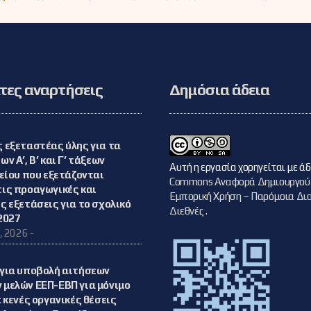
πλαίσιο της
ευρωπαϊκής
δράσης
«eTwinning»
ες αναρτήσεις
Δημόσια άδεια
 εξεταστέας ύλης για τα
ν Α’, Β’ και Γ’ τάξεων
Αυτή η εργασία χορηγείται με ά
κείου που εξετάζονται
Commons Αναφορά Δημιουργού
ις προαγωγικές και
Εμπορική Χρήση – Παρόμοια Δια
ς εξετάσεις για το σχολικό
Διεθνές
.
2027
, 2026 -
για υποβολή αιτήσεων
μελών ΕΕΠ-ΕΒΠ για μόνιμο
 κενές οργανικές θέσεις