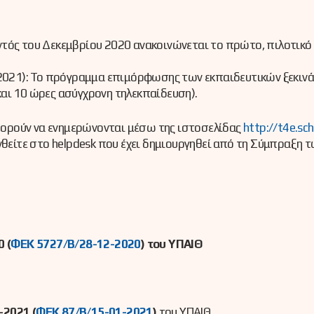
Εντός του Δεκεμβρίου 2020 ανακοινώνεται το πρώτο, πιλοτι
21): Το πρόγραμμα επιμόρφωσης των εκπαιδευτικών ξεκινά ε
και 10 ώρες ασύγχρονη τηλεκπαίδευση).
μπορούν να ενημερώνονται μέσω της ιστοσελίδας
http://t4e.sch
ίτε στο helpdesk που έχει δημιουργηθεί από τη Σύμπραξη τω
 (
ΦΕΚ 5727/Β/28-12-2020
) του ΥΠΑΙΘ
-2021 (
ΦΕΚ 87/Β/15-01-2021
)
του ΥΠΑΙΘ