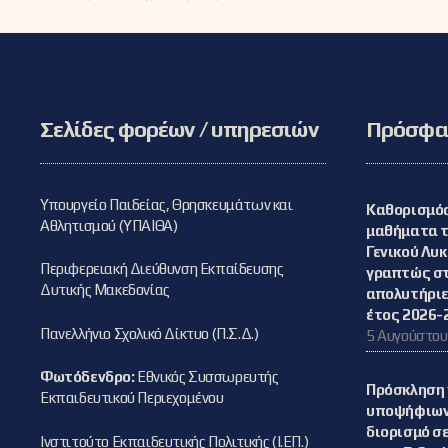
Σελίδες φορέων / υπηρεσιών
Πρόσφατ
Υπουργείο Παιδείας, Θρησκευμάτων και
Καθορισμός
Αθλητισμού (ΥΠΑΙΘΑ)
μαθήματα τω
Γενικού Λυ
Περιφερειακή Διεύθυνση Εκπαίδευσης
γραπτώς στ
Δυτικής Μακεδονίας
απολυτήριε
έτος 2026-
Πανελλήνιο Σχολικό Δίκτυο (Π.Σ.Δ.)
5 Αυγούστου
Φωτόδενδρο:
Εθνικός Συσσωρευτής
Πρόσκληση 
Εκπαιδευτικού Περιεχομένου
υποψήφιων 
διορισμό σε
Ινστιτούτο Εκπαιδευτικής Πολιτικής (Ι.ΕΠ.)