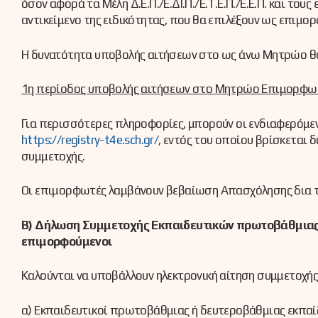
όσον αφορά τα Μέλη Δ.Ε.Π./Ε.ΔΙ.Π./Ε.Τ.Ε.Π./Ε.E.Π. και τ
αντικείμενο της ειδικότητας, που θα επιλέξουν ως επιμο
Η δυνατότητα υποβολής αιτήσεων στο ως άνω Μητρώο θα 
1η περίοδος υποβολής αιτήσεων στο Μητρώο Επιμορφωτώ
Για περισσότερες πληροφορίες, μπορούν οι ενδιαφερόμεν
https://registry-t4e.sch.gr/
, εντός του οποίου βρίσκεται 
συμμετοχής.
Οι επιμορφωτές λαμβάνουν βεβαίωση Απασχόλησης δια τη
Β) Δήλωση Συμμετοχής Εκπαιδευτικών πρωτοβάθμιας 
επιμορφούμενοι
Καλούνται να υποβάλλουν ηλεκτρονική αίτηση συμμετοχής
α) Εκπαιδευτικοί πρωτοβάθμιας ή δευτεροβάθμιας εκπαίδ