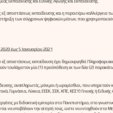
ας Εκπαίδευσης και Ειδικής Αγωγής και Εκπαίδευσης.
ης εξ αποστάσεως εκπαίδευσης και η περαιτέρω καλλιέργεια 
ποστήριξη των σύγχρονων ψηφιακών μέσων, που χρησιμοποιούν
.
2020 έως 5 Ιανουαρίου 2021
την εξ αποστάσεως εκπαίδευση έχει δημιουργηθεί Πληροφορι
ύν τουλάχιστον μία (1) προϋπόθεση εκ των δύο (2) παρακάτω
ευσης, αναπληρωτές, μόνιμοι ή ωρομίσθιοι, που υπηρετούν κα
κά, Γυμνάσια, Λύκεια, ΕΕΕΚ, ΣΕΚ, ΚΠΕ, ΚΕΣΥ) Γενικής ή Ειδική
 συνεργάτες με διδακτική εμπειρία στο Πανεπιστήμιο, στο γνωστ
νται να υποβάλουν την αίτησή τους, ώστε να ενταχθούν στο Μ