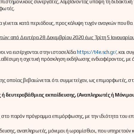
ους επιστημονικούς συνεργάτες, λαμβάνοντας υπόψη τη διδακτικ
ρφωτές.
γίνεται κατά περιόδους, προς κάλυψη τυχόν αναγκών που θα
ν: από Δευτέρα 28 Δεκεμβρίου 2020 έως Τρίτη 5 Ιανουαρίου
οι να εισέρχονται στην ιστοσελίδα
https://t4e.sch.gr/
, και σ
διαθέσιμη η σχετική πρόσκληση εκδήλωσης ενδιαφέροντος, με ό
ς οποίας βεβαιώνεται ότι συμμετείχαν, ως επιμορφωτές, στ
ή δευτεροβάθμιας εκπαίδευσης, (Αναπληρωτές ή Μόνιμοι
 στο παρόν πρόγραμμα επιμόρφωσης, με την ιδιότητα του επι
ευσης, αναπληρωτές, μόνιμοι ή ωρομίσθιοι, που υπηρετούν κ