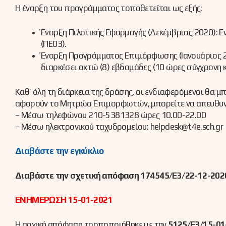
Η έναρξη του προγράμματος τοποθετείται ως εξής:
Έναρξη Πιλοτικής Εφαρμογής (Δεκέμβριος 2020): 
(ΠΕ03).
Έναρξη Προγράμματος Επιμόρφωσης (Ιανουάριος 20
διαρκέσει οκτώ (8) εβδομάδες (10 ώρες σύγχρονη 
Καθ’ όλη τη διάρκεια της δράσης, οι ενδιαφερόμενοι θα 
αφορούν το Μητρώο Επιμορφωτών, μπορείτε να απευθυνθε
– Μέσω τηλεφώνου 210-5381328 ώρες 10.00-22.00
– Μέσω ηλεκτρονικού ταχυδρομείου: helpdesk@t4e.sch.gr
Διαβάστε την εγκύκλιο
Διαβάστε την σχετική απόφαση 174545/Ε3/22-12-2020
ΕΝΗΜΕΡΩΣΗ 15-01-2021
Η αρχική απόφαση τροποποιήθηκε με την
5125/Ε3/15-01