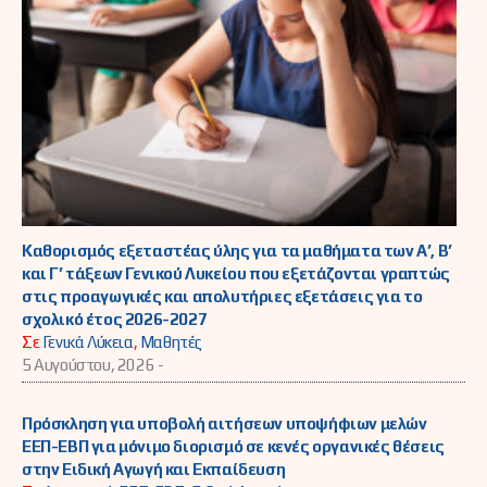
Καθορισμός εξεταστέας ύλης για τα μαθήματα των Α’, Β’
και Γ’ τάξεων Γενικού Λυκείου που εξετάζονται γραπτώς
στις προαγωγικές και απολυτήριες εξετάσεις για το
σχολικό έτος 2026-2027
Σε
Γενικά Λύκεια
,
Μαθητές
5 Αυγούστου, 2026 -
Πρόσκληση για υποβολή αιτήσεων υποψήφιων μελών
ΕΕΠ-ΕΒΠ για μόνιμο διορισμό σε κενές οργανικές θέσεις
στην Ειδική Αγωγή και Εκπαίδευση