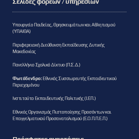
Σελίδες φορέων / υπηρεσιών
Υπουργείο Παιδείας, Θρησκευμάτων και Αθλητισμού
(ΥΠΑΙΘΑ)
Περιφερειακή Διεύθυνση Εκπαίδευσης Δυτικής
Μακεδονίας
Πανελλήνιο Σχολικό Δίκτυο (Π.Σ.Δ.)
Φωτόδενδρο:
Εθνικός Συσσωρευτής Εκπαιδευτικού
Περιεχομένου
Ινστιτούτο Εκπαιδευτικής Πολιτικής (Ι.ΕΠ.)
Εθνικός Οργανισμός Πιστοποίησης Προσόντων και
Επαγγελματικού Προσανατολισμού (Ε.Ο.Π.Π.Ε.Π.)
Πρόσφατες αναρτήσεις