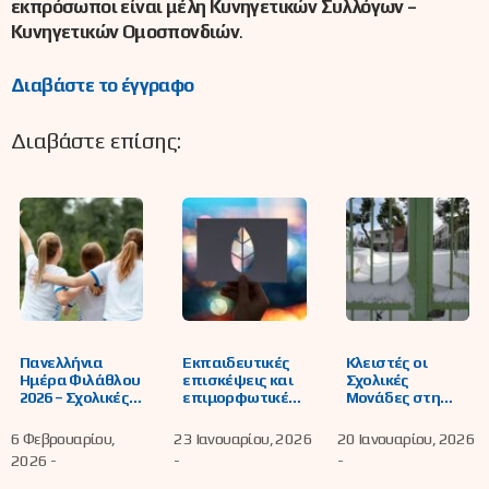
εκπρόσωποι είναι μέλη Κυνηγετικών Συλλόγων –
Κυνηγετικών Ομοσπονδιών
.
Διαβάστε το έγγραφο
Διαβάστε επίσης:
Πανελλήνια
Εκπαιδευτικές
Κλειστές οι
Ημέρα Φιλάθλου
επισκέψεις και
Σχολικές
2026 – Σχολικές
επιμορφωτικές
Μονάδες στη
Αθλητικές
δράσεις στα
Δυτική
Δράσεις
Κέντρα
Μακεδονία την
6 Φεβρουαρίου,
23 Ιανουαρίου, 2026
20 Ιανουαρίου, 2026
Εκπαίδευσης για
Τετάρτη 21
2026 -
-
-
το Περιβάλλον
Ιανουαρίου 2026
και την Αειφορία