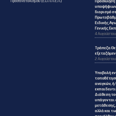
Προσανατολισμού (Ε.Ο.Π.Π.Ε.Π.)
Πρόσκληση 
υποψήφιων 
διορισμό σε
Πρωτοβάθμ
Ειδικής Αγ
Γενικής Εκ
4 Αυγούστου
Τράπεζα Θε
εξεταζόμεν
2 Αυγούστου
Υποβολή εν
τοποθέτηση
αναγκών, ή
εκπαιδευτι
Διάθεση το
υπάγονται 
μετάθεσης,
αλλά και τ