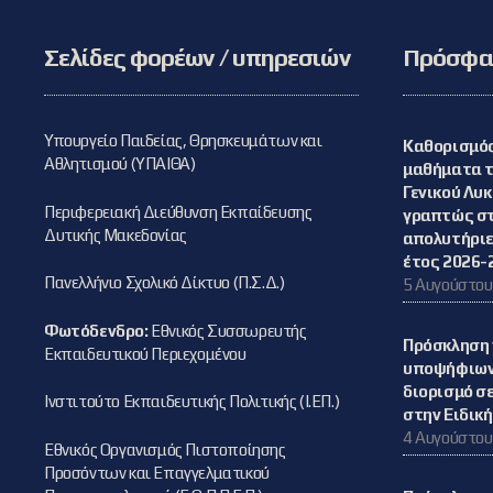
Σελίδες φορέων / υπηρεσιών
Πρόσφατ
Υπουργείο Παιδείας, Θρησκευμάτων και
Καθορισμός
Αθλητισμού (ΥΠΑΙΘΑ)
μαθήματα τω
Γενικού Λυ
Περιφερειακή Διεύθυνση Εκπαίδευσης
γραπτώς στ
Δυτικής Μακεδονίας
απολυτήριε
έτος 2026-
Πανελλήνιο Σχολικό Δίκτυο (Π.Σ.Δ.)
5 Αυγούστου
Φωτόδενδρο:
Εθνικός Συσσωρευτής
Πρόσκληση 
Εκπαιδευτικού Περιεχομένου
υποψήφιων 
διορισμό σε
Ινστιτούτο Εκπαιδευτικής Πολιτικής (Ι.ΕΠ.)
στην Ειδικ
4 Αυγούστου
Εθνικός Οργανισμός Πιστοποίησης
Προσόντων και Επαγγελματικού