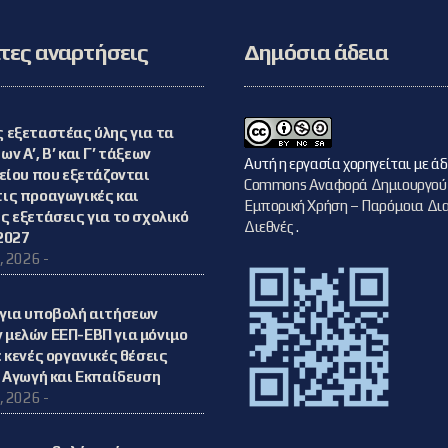
και των
εκπαιδευτικών
που περιήλθαν
ες αναρτήσεις
Δημόσια άδεια
στη διάθεση του
ΠΥΣΔΕ Φλώρινας
από απόσπαση
από άλλο ΠΥΣΔΕ
 εξεταστέας ύλης για τα
ν Α’, Β’ και Γ’ τάξεων
Αυτή η εργασία χορηγείται με ά
κείου που εξετάζονται
Commons Αναφορά Δημιουργού
ις προαγωγικές και
Εμπορική Χρήση – Παρόμοια Δια
ς εξετάσεις για το σχολικό
Διεθνές
.
2027
, 2026 -
για υποβολή αιτήσεων
μελών ΕΕΠ-ΕΒΠ για μόνιμο
 κενές οργανικές θέσεις
ή Αγωγή και Εκπαίδευση
, 2026 -