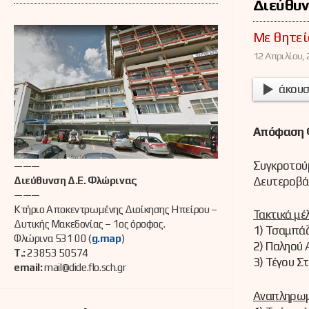
Διεύθυν
Με θητεί
12 Απριλίου, 
άκουσ
Απόφαση Φ
Συγκροτούμ
———
Δευτεροβάθ
Διεύθυνση Δ.Ε. Φλώρινας
———
Κτήριο Αποκεντρωμένης Διοίκησης Ηπείρου –
Τακτικά μέ
Δυτικής Μακεδονίας – 1ος όροφος.
1) Τσαμπάζ
Φλώρινα 531 00 (
g.map
)
2) Παληού 
Τ.:
23853 50574
3) Τέγου Σ
email:
mail@dide.flo.sch.gr
Αναπληρωμ