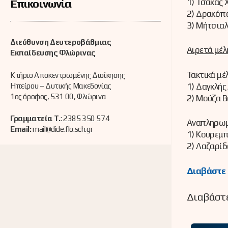
1) Τσάκας 
Επικοινωνία
2) Δρακόπο
3) Μήτσιαλ
Διεύθυνση Δευτεροβάθμιας
Αιρετά μέλ
Εκπαίδευσης Φλώρινας
Τακτικά μέ
Κτήριο Αποκεντρωμένης Διοίκησης
Ηπείρου – Δυτικής Μακεδονίας
1) Δαγκλής
1ος όροφος, 531 00, Φλώρινα
2) Μούζα Β
Γραμματεία Τ.
: 2385 350 574
Αναπληρωμ
Email:
mail@dide.flo.sch.gr
1) Κουρεμπ
2) Λαζαρίδ
Διαβάστε
Διαβάστε