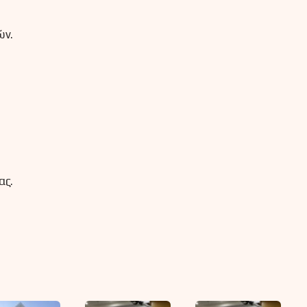
ών.
ας.