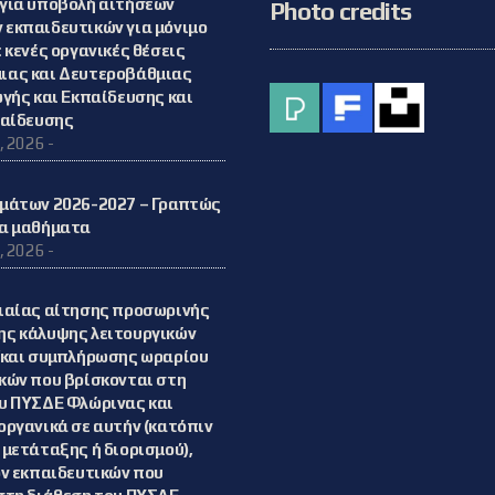
για υποβολή αιτήσεων
Photo credits
εκπαιδευτικών για μόνιμο
 κενές οργανικές θέσεις
ιας και Δευτεροβάθμιας
ωγής και Εκπαίδευσης και
παίδευσης
, 2026 -
μάτων 2026-2027 – Γραπτώς
α μαθήματα
, 2026 -
ιαίας αίτησης προσωρινής
ς κάλυψης λειτουργικών
/και συμπλήρωσης ωραρίου
κών που βρίσκονται στη
υ ΠΥΣΔΕ Φλώρινας και
οργανικά σε αυτήν (κατόπιν
 μετάταξης ή διορισμού),
ων εκπαιδευτικών που