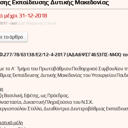
σης Εκπαίδευσης Δυτικής Μακεδονίας
α μέχρι 31-12-2018
2017 -
από
ΔΔΕ Φλώρινας | User9
ε το άρθρο
.277/78/63138/E2/12-4-2017 (ΑΔΑ:6ΨΣΓ4653ΠΣ-Μ4Χ) του
ε το Α΄ Τμήμα του Πρωτοβάθμιου Πειθαρχικού Συμβουλίου τ
μιας Εκπαίδευσης Δυτικής Μακεδονίας του Υπουργείου Παιδεί
λη
η Βασιλική, Εφέτης, ως Πρόεδρος.
Αναστασία, Δικαστική Πληρεξούσια του Ν.Σ.Κ.
τεργιοπούλου Στέλλα, Διευθύντρια Δευτεροβάθμιας Εκπαίδευσ
ατικά μέλη