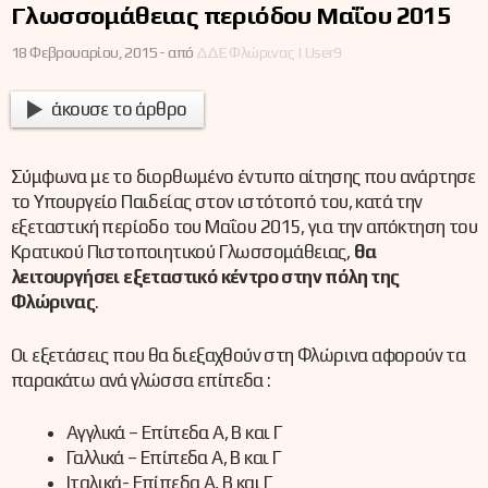
Γλωσσομάθειας περιόδου Μαΐου 2015
18 Φεβρουαρίου, 2015 -
από
ΔΔΕ Φλώρινας | User9
άκουσε το άρθρο
Σύμφωνα με το διορθωμένο έντυπο αίτησης που ανάρτησε
το Υπουργείο Παιδείας στον ιστότοπό του, κατά την
εξεταστική περίοδο του Μαΐου 2015, για την απόκτηση του
Κρατικού Πιστοποιητικού Γλωσσομάθειας,
θα
λειτουργήσει εξεταστικό κέντρο στην πόλη της
Φλώρινας
.
Οι εξετάσεις που θα διεξαχθούν στη Φλώρινα αφορούν τα
παρακάτω ανά γλώσσα επίπεδα :
Αγγλικά – Επίπεδα Α, Β και Γ
Γαλλικά – Επίπεδα Α, Β και Γ
Ιταλικά- Επίπεδα Α, Β και Γ