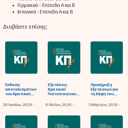
Γερμανικά – Επίπεδα Α και Β
Ισπανικά – Επίπεδα Α και Β
Διαβάστε επίσης:
Έκδοση
Εξετάσεις
Προκήρυξη
αποτελεσμάτων
Κρατικού
Εξετάσεων για
του Κρατικού
Πιστοποιητικού
τη λήψη του
Πιστοποιητικού
Γλωσσομάθειας
Κρατικού
Γλωσσομάθειας,
στη Φλώρινα
Πιστοποιητικού
28 Ιουλίου, 2026 -
8 Μαΐου, 2026 -
5 Μαρτίου, 2026 -
Εξεταστικής
Γλωσσομάθειας
περιόδου 2026Α
Α’ εξεταστικής
για τις γλώσσες
περιόδου 2026
Αγγλική, Γαλλική,
Γερμανική,