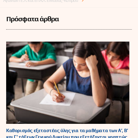
Αγώνων ΓΕ.Λ. και ΕΠΑ.Λ. Ελλάδας-Κύπρου
Πρόσφατα άρθρα
Καθορισμός εξεταστέας ύλης για τα μαθήματα των Α’, Β’
και Γ’ τάξεων Γενικού Λυκείου που εξετάζονται γραπτώς