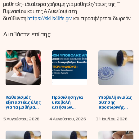
μαθητές- ιδιαίτερα χρήσιμη για μαθητές/τριες της Γ΄
Γυμνασίου και της Α΄ Λυκείου) στη
διεύθυνση
https://skills4life.gr/
και προσφέρεται δωρεάν.
Διαβάστε επίσης:
Καθορισμός
Πρόσκληση για
Υποβολή ενιαίας
εξεταστέας ύλης
υποβολή
αίτησης
για τα μαθήματα
αιτήσεων
προσωρινής
των Α’, Β’ και Γ’
υποψήφιων
τοποθέτησης
τάξεων Γενικού
εκπαιδευτικών
κάλυψης
5 Αυγούστου, 2026 -
4 Αυγούστου, 2026 -
31 Ιουλίου, 2026 -
Λυκείου που
για μόνιμο
λειτουργικών
εξετάζονται
διορισμό σε
αναγκών, ή/και
γραπτώς στις
κενές οργανικές
συμπλήρωσης
προαγωγικές και
θέσεις
ωραρίου