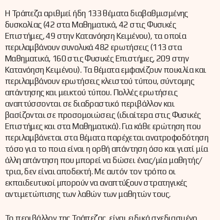
Η Τράπεζα αριθμεί ήδη 133 θέματα διαβαθμισμένης
δυσκολίας (42 στα Μαθηματικά, 42 στις Φυσικές
Επιστήμες, 49 στην Κατανόηση Κειμένου), τα οποία
περιλαμβάνουν συνολικά 482 ερωτήσεις (113 στα
Μαθηματικά, 160 στις Φυσικές Επιστήμες, 209 στην
Κατανόηση Κειμένου). Τα θέματα εμφανίζουν ποικιλία και
περιλαμβάνουν ερωτήσεις κλειστού τύπου, σύντομης
απάντησης και μεικτού τύπου. Πολλές ερωτήσεις
αναπτύσσονται σε διαδραστικό περιβάλλον και
βασίζονται σε προσομοιώσεις (ιδιαίτερα στις Φυσικές
Επιστήμες και στα Μαθηματικά). Για κάθε ερώτηση που
περιλαμβάνεται στα θέματα παρέχεται ανατροφοδότηση
τόσο για το ποια είναι η ορθή απάντηση όσο και γιατί μία
άλλη απάντηση που μπορεί να δώσει ένας/μία μαθητής/
τρια, δεν είναι αποδεκτή. Με αυτόν τον τρόπο οι
εκπαιδευτικοί μπορούν να αναπτύξουν στρατηγικές
αντιμετώπισης των λαθών των μαθητών τους.
Το περιβάλλον της Τράπεζας, είναι ειδικά σχεδιασμένο,