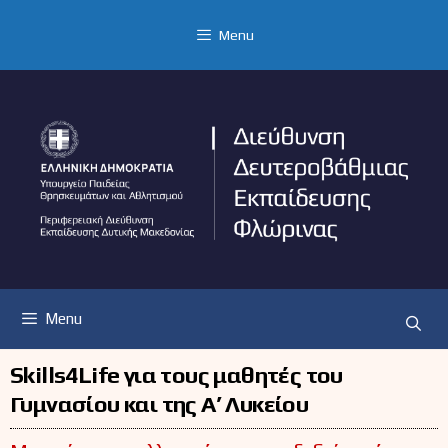
Μετάβαση
σε
Menu
περιεχόμενο
Menu
Skills4Life για τους μαθητές του
Γυμνασίου και της Α’ Λυκείου