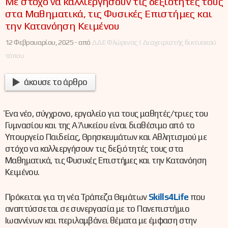
Με στόχο να καλλιεργήσουν τις δεξιότητές τους
στα Μαθηματικά, τις Φυσικές Επιστήμες και
την Κατανόηση Κειμένου
12 Φεβρουαρίου, 2025 -
από
ΔΔΕ Φλώρινας | Διαχειριστής δικτυακού
τόπου
άκουσε το άρθρο
Ένα νέο, σύγχρονο, εργαλείο για τους μαθητές/τριες του
Γυμνασίου και της Α΄ Λυκείου είναι διαθέσιμο από το
Υπουργείο Παιδείας, Θρησκευμάτων και Αθλητισμού με
στόχο να καλλιεργήσουν τις δεξιότητές τους στα
Μαθηματικά, τις Φυσικές Επιστήμες και την Κατανόηση
Κειμένου.
Πρόκειται για τη νέα Τράπεζα Θεμάτων
Skills4Life
που
αναπτύσσεται σε συνεργασία με το Πανεπιστήμιο
Ιωαννίνων και περιλαμβάνει θέματα με έμφαση στην