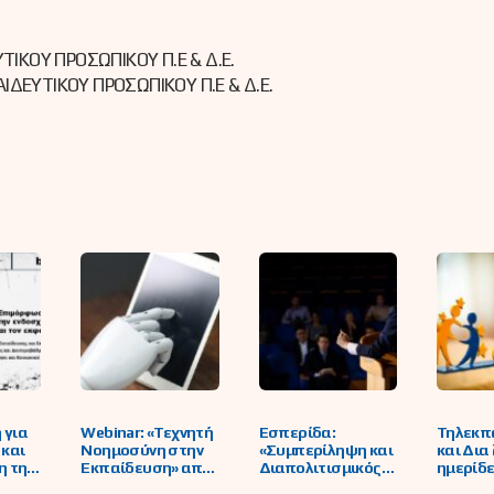
ΚΟΥ ΠΡΟΣΩΠΙΚΟΥ Π.Ε & Δ.Ε.
ΔΕΥΤΙΚΟΥ ΠΡΟΣΩΠΙΚΟΥ Π.Ε & Δ.Ε.
 για
Webinar: «Τεχνητή
Εσπερίδα:
Τηλεκπ
 και
Νοημοσύνη στην
«Συμπερίληψη και
και Δια
η της
Εκπαίδευση» από
Διαπολιτισμικός
ημερίδ
 Βίας
τον Εθνικό
Διάλογος:
υλοποι