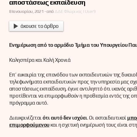
αποστάσεως εκπαίδευση
8 Ιανουαρίου, 2021 -
από
ΔΔΕ Φλώρινας | User9
άκουσε το άρθρο
Ενημέρωση από το αρμόδιο Τμήμα του Υπουργείου Παι
Καλησπέρα και Καλή Χρονιά
Επ’ ευκαιρία της επανόδου των εκπαιδευτικών της δικαι
τηλεφωνήματα εκπαιδευτικών προς την υπηρεσία μας σχε
αποστάσεως εκπαίδευση, έγινε αντιληπτό ότι ικανός αριθ
προτίθενται να επιμορφωθούν η προθεσμία εντός της οπ
πρόγραμμα αυτό.
Διευκρινίζεται
ότι αυτό δεν ισχύει
. Οι εκπαιδευτικοί
μπο
επιμορφούμενου
και η σχετική ενημέρωσή τους είναι στη