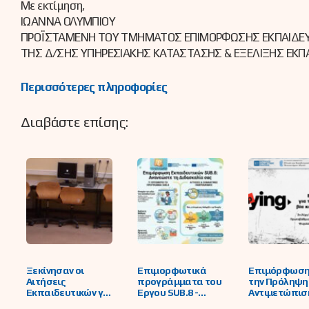
Με εκτίμηση,
ΙΩΑΝΝΑ ΟΛΥΜΠΙΟΥ
ΠΡΟΪΣΤΑΜΕΝΗ ΤΟΥ ΤΜΗΜΑΤΟΣ ΕΠΙΜΟΡΦΩΣΗΣ ΕΚΠΑΙΔΕΥΤΙ
ΤΗΣ Δ/ΣΗΣ ΥΠΗΡΕΣΙΑΚΗΣ ΚΑΤΑΣΤΑΣΗΣ & ΕΞΕΛΙΞΗΣ ΕΚΠΑΙ
Περισσότερες πληροφορίες
Διαβάστε επίσης:
Ξεκίνησαν οι
Επιμορφωτικά
Επιμόρφωση
Αιτήσεις
προγράμματα του
την Πρόληψη
Εκπαιδευτικών για
Έργου SUB.8 -
Αντιμετώπισ
συμμετοχή σε
Δράσεις
Ενδοσχολικής