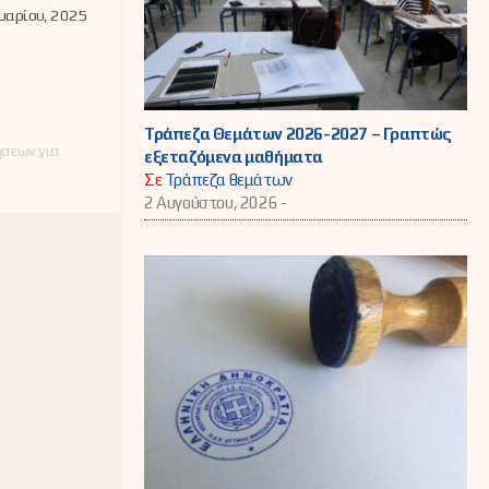
οντικό
υαρίου, 2025
λλήνων και
δων
υτικών -
υτών
ing» για το
 έτος 2024-
ο πλαίσιο
Τράπεζα Θεμάτων 2026-2027 – Γραπτώς
ρωπαϊκής
ήσεων για
εξεταζόμενα μαθήματα
Σε
Τράπεζα θεμάτων
ing»
2 Αυγούστου, 2026 -