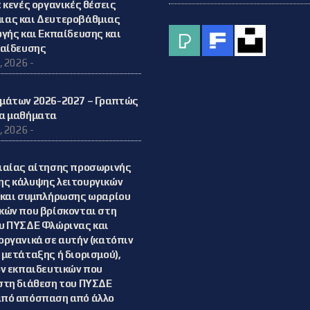
 κενές οργανικές θέσεις
ιας και Δευτεροβάθμιας
ωγής και Εκπαίδευσης και
παίδευσης
, 2026 -
μάτων 2026-2027 – Γραπτώς
α μαθήματα
, 2026 -
ιαίας αίτησης προσωρινής
ς κάλυψης λειτουργικών
/και συμπλήρωσης ωραρίου
κών που βρίσκονται στη
υ ΠΥΣΔΕ Φλώρινας και
οργανικά σε αυτήν (κατόπιν
 μετάταξης ή διορισμού),
ων εκπαιδευτικών που
στη διάθεση του ΠΥΣΔΕ
από απόσπαση από άλλο