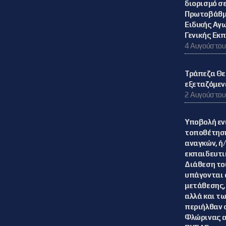
διορισμό σε
Πρωτοβάθμ
Ειδικής Αγ
Γενικής Εκ
4 Αυγούστου
Τράπεζα Θε
εξεταζόμεν
2 Αυγούστου
Υποβολή εν
τοποθέτηση
αναγκών, ή
εκπαιδευτι
Διάθεση το
υπάγονται 
μετάθεσης,
αλλά και τ
περιήλθαν 
Φλώρινας 