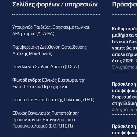
αλλά και των
Σελίδες φορέων / υπηρεσιών
Πρόσφατ
εκπαιδευτικών
που περιήλθαν
στη διάθεση
του ΠΥΣΔΕ
Φλώρινας από
Υπουργείο Παιδείας, Θρησκευμάτων και
Καθορισμός
απόσπαση από
Αθλητισμού (ΥΠΑΙΘΑ)
μαθήματα τω
άλλο ΠΥΣΔΕ
Γενικού Λυ
Περιφερειακή Διεύθυνση Εκπαίδευσης
γραπτώς στ
Δυτικής Μακεδονίας
απολυτήριε
έτος 2026-
Πανελλήνιο Σχολικό Δίκτυο (Π.Σ.Δ.)
5 Αυγούστου
Φωτόδενδρο:
Εθνικός Συσσωρευτής
Πρόσκληση 
Εκπαιδευτικού Περιεχομένου
υποψήφιων 
διορισμό σε
Ινστιτούτο Εκπαιδευτικής Πολιτικής (Ι.ΕΠ.)
στην Ειδικ
4 Αυγούστου
Εθνικός Οργανισμός Πιστοποίησης
Προσόντων και Επαγγελματικού
Προσανατολισμού (Ε.Ο.Π.Π.Ε.Π.)
Πρόσκληση 
υποψήφιων 