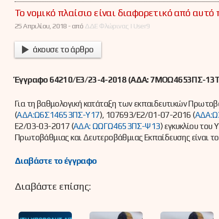
Το νομικό πλαίσιο είναι διαφορετικό από αυτό
25 Απριλίου, 2018 -
από
ΔΔΕ Φλώρινας | User9
άκουσε το άρθρο
Έγγραφο 64210/Ε3/23-4-2018 (ΑΔΑ: 7ΜΟΩ4653ΠΣ-13Τ)
Για τη βαθμολογική κατάταξη των εκπαιδευτικών Πρωτοβ
(
ΑΔΑ:Ω6Σ14653ΠΣ-Υ17
), 107693/Ε2/01-07-2016 (
ΑΔΑ:Ω
Ε2/03-03-2017 (
ΑΔΑ: ΩΩΓΩ4653ΠΣ-Ψ13
) εγκυκλίου του
Πρωτοβάθμιας και Δευτεροβάθμιας Εκπαίδευσης είναι το
Διαβάστε το έγγραφο
Διαβάστε επίσης: