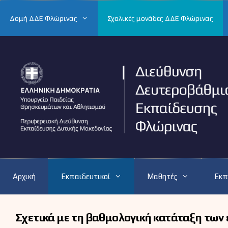
Μετάβαση
σε
Δομή ΔΔΕ Φλώρινας
Σχολικές μονάδες ΔΔΕ Φλώρινας
περιεχόμενο
Αρχική
Εκπαιδευτικοί
Μαθητές
Εκπ
Σχετικά με τη βαθμολογική κατάταξη τω