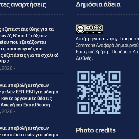
ες αναρτήσεις
Δημόσια άδεια
 εξεταστέας ύλης για τα
ν Α’, Β’ και Γ’ τάξεων
Αυτή η εργασία χορηγείται με ά
κείου που εξετάζονται
Commons Αναφορά Δημιουργού
ις προαγωγικές και
Εμπορική Χρήση – Παρόμοια Δια
ς εξετάσεις για το σχολικό
Διεθνές
.
2027
, 2026 -
για υποβολή αιτήσεων
μελών ΕΕΠ-ΕΒΠ για μόνιμο
 κενές οργανικές θέσεις
ή Αγωγή και Εκπαίδευση
, 2026 -
για υποβολή αιτήσεων
Photo credits
εκπαιδευτικών για μόνιμο