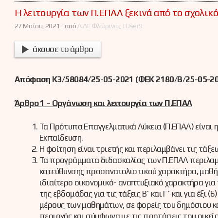
Η λειτουργία των Π.ΕΠΑΛ ξεκινά από το σχολικό
27 Μαΐου, 2021 -
από
ΔΔΕ Φλώρινας | User9
άκουσε το άρθρο
Απόφαση Κ3/58084/25-05-2021 (ΦΕΚ 2180/Β/25-05-
Άρθρο 1 – Οργάνωση και λειτουργία των Π.ΕΠΑΛ
Τα Πρότυπα Επαγγελματικά Λύκεια (Π.ΕΠΑΛ) είναι 
Εκπαίδευση.
Η φοίτηση είναι τριετής και περιλαμβάνει τις τάξεις Α
Τα προγράμματα διδασκαλίας των Π.ΕΠΑΛ περιλαμ
κατεύθυνσης προσανατολιστικού χαρακτήρα, μαθήμ
ιδιαίτερο οικονομικό- αναπτυξιακό χαρακτήρα για 
της εβδομάδας για τις τάξεις Β΄ και Γ΄ και για έ
μέρους των μαθημάτων, σε φορείς του δημόσιου κα
περιοχής και σύμφωνα με τις προτάσεις του οικείο