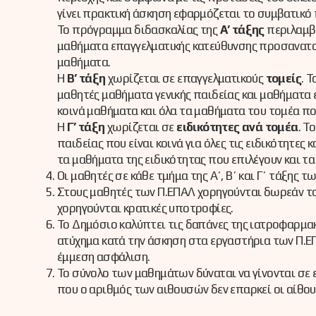
γίνει πρακτική άσκηση εφαρμόζεται το συμβατικ
Το πρόγραμμα διδασκαλίας της
Α’ τάξης
περιλαμβά
μαθήματα επαγγελματικής κατεύθυνσης προσανατο
μαθήματα.
Η
Β’ τάξη
χωρίζεται σε επαγγελματικούς
τομείς
. 
μαθητές μαθήματα γενικής παιδείας και μαθήματα
κοινά μαθήματα και όλα τα μαθήματα του τομέα πο
Η
Γ’ τάξη
χωρίζεται σε
ειδικότητες ανά τομέα
. Τ
παιδείας που είναι κοινά για όλες τις ειδικότητε
τα μαθήματα της ειδικότητας που επιλέγουν και τα
Οι μαθητές σε κάθε τμήμα της Α΄, Β΄ και Γ΄ τάξης τ
Στους μαθητές των Π.ΕΠΑΛ χορηγούνται δωρεάν τα 
χορηγούνται κρατικές υποτροφίες.
Το Δημόσιο καλύπτει τις δαπάνες της ιατροφαρμα
ατύχημα κατά την άσκηση στα εργαστήρια των Π.ΕΠ
έμμεση ασφάλιση.
Το σύνολο των μαθημάτων δύναται να γίνονται σε
που ο αριθμός των αιθουσών δεν επαρκεί οι αίθουσ