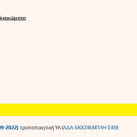
 δικαιώματα
09-2022)
τροποποιητική ΥΑ (
ΑΔΑ: 6ΚΧΖ46ΜΤΛΗ-Σ4Θ
)