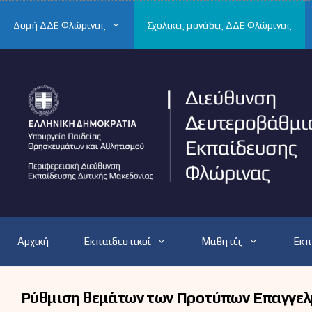
Μετάβαση
σε
Δομή ΔΔΕ Φλώρινας
Σχολικές μονάδες ΔΔΕ Φλώρινας
περιεχόμενο
Αρχική
Εκπαιδευτικοί
Μαθητές
Εκπ
Ρύθμιση θεμάτων των Προτύπων Επαγγελ