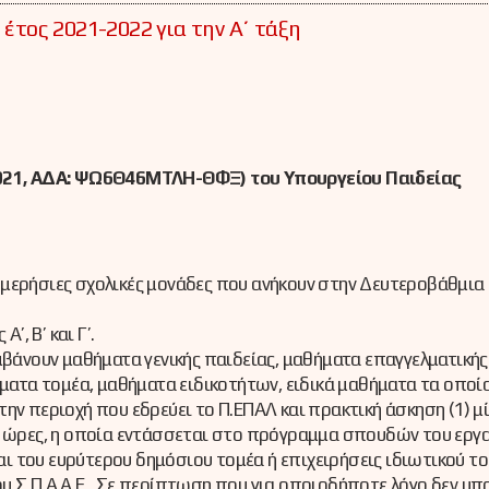
 έτος 2021-2022 για την Α΄ τάξη
2021, ΑΔΑ: ΨΩ6Θ46ΜΤΛΗ-ΘΦΞ
) του Υπουργείου Παιδείας
ημερήσιες σχολικές μονάδες που ανήκουν στην Δευτεροβάθμια
’, Β’ και Γ’.
βάνουν μαθήματα γενικής παιδείας, μαθήματα επαγγελματικής
ατα τομέα, μαθήματα ειδικοτήτων, ειδικά μαθήματα τα οποία
την περιοχή που εδρεύει το Π.ΕΠΑΛ και πρακτική άσκηση (1) μ
ξι (6) ώρες, η οποία εντάσσεται στο πρόγραμμα σπουδών του ερ
ι του ευρύτερου δημόσιου τομέα ή επιχειρήσεις ιδιωτικού το
υ Σ.Π.Α.Α.Ε.. Σε περίπτωση που για οποιοδήποτε λόγο δεν μπ