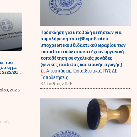
Πρόσκληση για υποβολή αιτήσεων για
συμπλήρωση του εβδομαδιαίου
υποχρεωτικού διδακτικού ωραρίου των
εκπαιδευτικών που κατέχουν οργανική
τοποθέτηση σε σχολικές μονάδες
ος του
(γενικής παιδείας και ειδικής αγωγής)
ετική με
Σε
Αποσπάσεις
,
Εκπαιδευτικοί
,
ΠΥΣΔΕ
,
ο 5225/2025
ρφωση του
Τοποθετήσεις
χικού
31 Ιουλίου, 2026 -
 των
ίου, 2025 -
λων του
υ τομέα,
ση
ού Κέντρου
ογνωμοσύν
κητικών
υθμίσεων
κτικές
πές
ις»