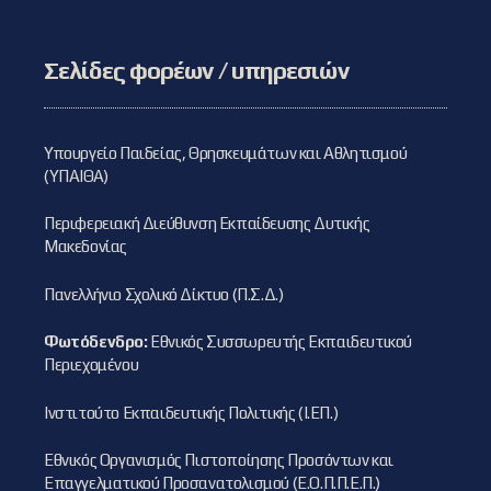
Σελίδες φορέων / υπηρεσιών
Υπουργείο Παιδείας, Θρησκευμάτων και Αθλητισμού
(ΥΠΑΙΘΑ)
Περιφερειακή Διεύθυνση Εκπαίδευσης Δυτικής
Μακεδονίας
Πανελλήνιο Σχολικό Δίκτυο (Π.Σ.Δ.)
Φωτόδενδρο:
Εθνικός Συσσωρευτής Εκπαιδευτικού
Περιεχομένου
Ινστιτούτο Εκπαιδευτικής Πολιτικής (Ι.ΕΠ.)
Εθνικός Οργανισμός Πιστοποίησης Προσόντων και
Επαγγελματικού Προσανατολισμού (Ε.Ο.Π.Π.Ε.Π.)