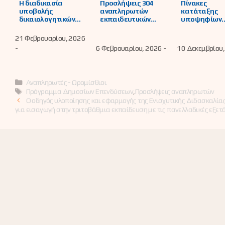
Η διαδικασία
Προσλήψεις 304
Πίνακες
υποβολής
αναπληρωτών
κατάταξης
δικαιολογητικών
εκπαιδευτικών
υποψηφίων
των υποψήφιων
στην
εκπαιδευτικ
εκπαιδευτικών
Πρωτοβάθμια και
στην Ενισχυτ
21 Φεβρουαρίου, 2026
στο ΟΠΣΥΔ
Δευτεροβάθμια
Διδασκαλία 
-
6 Φεβρουαρίου, 2026 -
10 Δεκεμβρίου,
προκειμένου να
Εκπαίδευσης για
Γυμνάσια τη
καταρτιστούν οι
το 2025-2026
Φλώρινας για
πίνακες από το
σχολικό έτος
ΑΣΕΠ
2026
Κατηγορίες
Αναπληρωτές - Ωρομίσθιοι
Ετικέτες
Πρόγραμμα Δημοσίων Επενδύσεων
,
Προσλήψεις αναπληρωτών
Ο οδηγός υλοποίησης και εφαρμογής της Ενισχυτικής Διδασκαλία
για εισαγωγή στην τριτοβάθμια εκπαίδευση με τις πανελλαδικές εξετ