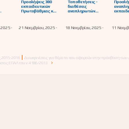
Προσλήψεις 380
Τοποθετήσεις -
Προσλή
εκπαιδευτικών
διαθέσεις
αναπλη
Πρωτοβάθμιας και
αναπληρωτών
εκπαιδε
ών
Δευτεροβάθμιας
εκπαιδευτικών -
βάθμιας
ική
Εκπαίδευσης,
ανακλήσεις και
βάθμια
σε
στην Ειδική Αγωγή
τροποποιήσεις
Εκπαίδ
 2025 -
21 Νοεμβρίου, 2025 -
18 Νοεμβρίου, 2025 -
11 Νοεμβρ
ς ΔΔΕ
και Εκπαίδευση
μερικών διαθέσων
στην ΕΑ
 το
και στη Γενική
Εκπαίδ
 2025-
Εκπαίδευση ως
μελών Ε
προσωρινών
αναπληρωτών, με
σχέση εργασίας
Ιδιωτικού Δικαίου
ς 2015-2016
Διευκρινίσεις για θέματα που αφορούν στην πρόσβαση των
Ορισμένου
άσεις ΕΠΑΛ του ν. 4186/2013
Χρόνου, για το
διδακτικό έτος
2025-2026