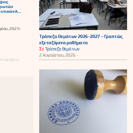
ψεις
ρωτών
υτικών Α/
 και Β/
ς
ευσης,
ίου, 2025 -
Ε, Γενική
ευση -
Τράπεζα Θεμάτων 2026-2027 – Γραπτώς
ΕΠ και ΕΒΠ
εξεταζόμενα μαθήματα
Σε
Τράπεζα θεμάτων
2 Αυγούστου, 2026 -
 υποψηφίων