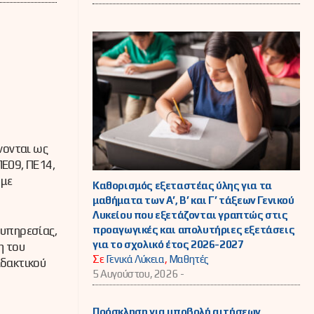
νονται ως
Ε09, ΠΕ14,
 με
Καθορισμός εξεταστέας ύλης για τα
μαθήματα των Α’, Β’ και Γ’ τάξεων Γενικού
Λυκείου που εξετάζονται γραπτώς στις
προαγωγικές και απολυτήριες εξετάσεις
 υπηρεσίας,
για το σχολικό έτος 2026-2027
η του
Σε
Γενικά Λύκεια
,
Μαθητές
ιδακτικού
5 Αυγούστου, 2026 -
Πρόσκληση για υποβολή αιτήσεων