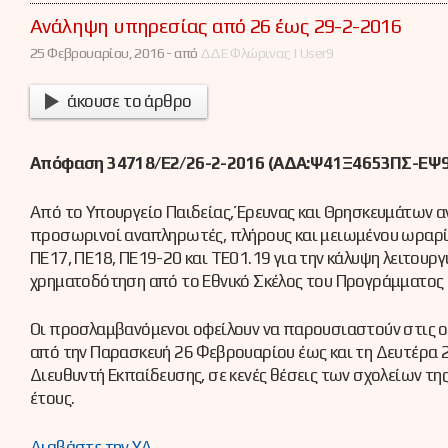
Ανάληψη υπηρεσίας από 26 έως 29-2-2016
25 Φεβρουαρίου, 2016 -
από
ΔΔΕ Φλώρινας | User9
άκουσε το άρθρο
Απόφαση
34718/Ε2
/26-2-2016 (ΑΔΑ:Ψ41Ξ4653ΠΣ-ΕΨ9)
Από το Υπουργείο Παιδείας, Έρευνας και Θρησκευμάτων α
προσωρινοί αναπληρωτές, πλήρους και μειωμένου ωραρίου
ΠΕ17, ΠΕ18, ΠΕ19-20 και ΤΕ01.19 για την κάλυψη λειτου
χρηματοδότηση από το Εθνικό Σκέλος του Προγράμματος
Οι προσλαμβανόμενοι οφείλουν να παρουσιαστούν στις ο
από την Παρασκευή 26 Φεβρουαρίου έως και τη Δευτέρα 
Διευθυντή Εκπαίδευσης, σε κενές θέσεις των σχολείων της
έτους.
Διαβάστε την ΥΑ