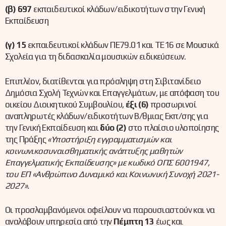
(β) 697
εκπαιδευτικοί κλάδων/ειδικοτήτων στην Γενική
Εκπαίδευση
(γ) 15
εκπαιδευτικοί κλάδων ΠΕ79.01 και ΤΕ16 σε Μουσικά
Σχολεία για τη διδασκαλία μουσικών ειδικεύσεων.
Επιπλέον, διατίθενται για πρόσληψη στη Σιβιτανίδειο
Δημόσια Σχολή Τεχνών και Επαγγελμάτων, με απόφαση του
οικείου Διοικητικού Συμβουλίου,
έξι (6)
προσωρινοί
αναπληρωτές κλάδων/ειδικοτήτων Β/θμιας Εκπ/σης για
την Γενική Εκπαίδευση και
δύο (2)
στο πλαίσιο υλοποίησης
της Πράξης
«Υποστήριξη εγγραμματισμών και
κοινωνικοσυναισθηματικής ανάπτυξης μαθητών
Επαγγελματικής Εκπαίδευσης» με κωδικό ΟΠΣ 6001947,
του ΕΠ «Ανθρώπινο Δυναμικό και Κοινωνική Συνοχή 2021-
2027».
Οι προσλαμβανόμενοι οφείλουν να παρουσιαστούν και να
αναλάβουν υπηρεσία από την
Πέμπτη 13
έως και