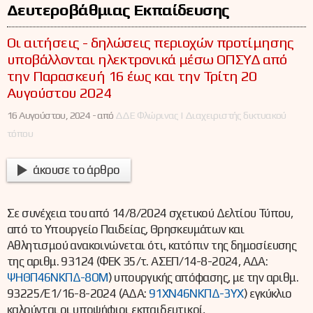
Δευτεροβάθμιας Εκπαίδευσης
Οι αιτήσεις - δηλώσεις περιοχών προτίμησης
υποβάλλονται ηλεκτρονικά μέσω ΟΠΣΥΔ από
την Παρασκευή 16 έως και την Τρίτη 20
Αυγούστου 2024
16 Αυγούστου, 2024 -
από
ΔΔΕ Φλώρινας | Διαχειριστής δικτυακού
τόπου
άκουσε το άρθρο
Σε συνέχεια του από 14/8/2024 σχετικού Δελτίου Τύπου,
από το Υπουργείο Παιδείας, Θρησκευμάτων και
Αθλητισμού ανακοινώνεται ότι, κατόπιν της δημοσίευσης
της αριθμ. 93124 (ΦΕΚ 35/τ. ΑΣΕΠ/14-8-2024, ΑΔΑ:
ΨΗΘΠ46ΝΚΠΔ-8ΟΜ
) υπουργικής απόφασης, με την αριθμ.
93225/Ε1/16-8-2024 (ΑΔΑ:
91ΧΝ46ΝΚΠΔ-3ΥΧ
) εγκύκλιο
καλούνται οι υποψήφιοι εκπαιδευτικοί,