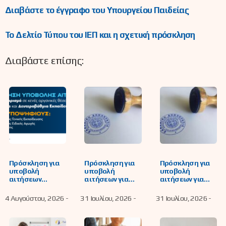
Διαβάστε το έγγραφο του Υπουργείου Παιδείας
Το Δελτίο Τύπου του ΙΕΠ και η σχετική πρόσκληση
Διαβάστε επίσης:
Πρόσκληση για
Πρόσκληση για
Πρόσκληση για
υποβολή
υποβολή
υποβολή
αιτήσεων
αιτήσεων για
αιτήσεων για
υποψήφιων
συμπλήρωση
απόσπαση
εκπαιδευτικών
του
εντός ΠΥΣΔΕ
4 Αυγούστου, 2026 -
31 Ιουλίου, 2026 -
31 Ιουλίου, 2026 -
για μόνιμο
εβδομαδιαίου
οργανικά
διορισμό σε
υποχρεωτικού
ανηκόντων
κενές οργανικές
διδακτικού
εκπαιδευτικών