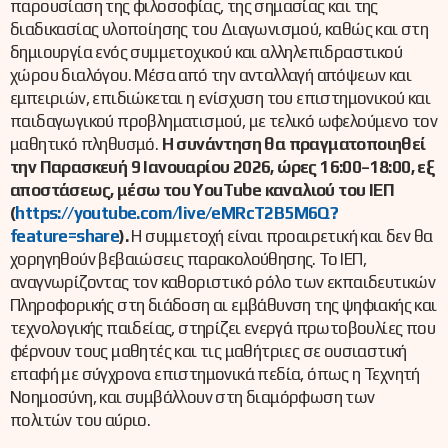
παρουσίαση της φιλοσοφίας, της σημασίας και της
διαδικασίας υλοποίησης του Διαγωνισμού, καθώς και στη
δημιουργία ενός συμμετοχικού και αλληλεπιδραστικού
χώρου διαλόγου. Μέσα από την ανταλλαγή απόψεων και
εμπειριών, επιδιώκεται η ενίσχυση του επιστημονικού και
παιδαγωγικού προβληματισμού, με τελικό ωφελούμενο τον
μαθητικό πληθυσμό.
Η συνάντηση θα πραγματοποιηθεί
την Παρασκευή 9 Ιανουαρίου 2026, ώρες 16:00–18:00, εξ
αποστάσεως, μέσω του YouTube καναλιού του ΙΕΠ
(
https://youtube.com/live/eMRcT2B5M6Q?
feature=share
).
Η συμμετοχή είναι προαιρετική και δεν θα
χορηγηθούν βεβαιώσεις παρακολούθησης. Το ΙΕΠ,
αναγνωρίζοντας τον καθοριστικό ρόλο των εκπαιδευτικών
Πληροφορικής στη διάδοση αι εμβάθυνση της ψηφιακής και
τεχνολογικής παιδείας, στηρίζει ενεργά πρωτοβουλίες που
φέρνουν τους μαθητές και τις μαθήτριες σε ουσιαστική
επαφή με σύγχρονα επιστημονικά πεδία, όπως η Τεχνητή
Νοημοσύνη, και συμβάλλουν στη διαμόρφωση των
πολιτών του αύριο.