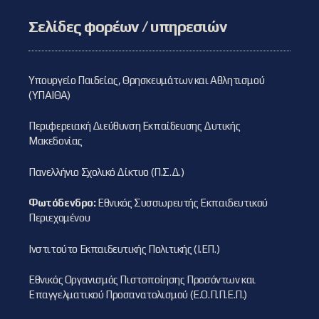
Σελίδες φορέων / υπηρεσιών
Υπουργείο Παιδείας, Θρησκευμάτων και Αθλητισμού
(ΥΠΑΙΘΑ)
Περιφερειακή Διεύθυνση Εκπαίδευσης Δυτικής
Μακεδονίας
Πανελλήνιο Σχολικό Δίκτυο (Π.Σ.Δ.)
Φωτόδενδρο:
Εθνικός Συσσωρευτής Εκπαιδευτικού
Περιεχομένου
Ινστιτούτο Εκπαιδευτικής Πολιτικής (Ι.ΕΠ.)
Εθνικός Οργανισμός Πιστοποίησης Προσόντων και
Επαγγελματικού Προσανατολισμού (Ε.Ο.Π.Π.Ε.Π.)