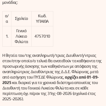
μονάδας:
α/
Κωδ.
Σχολείο
α
ΥΠΑΙΘΑ
Γενικό
1.
Λύκειο
4757010
Φιλώτα
Η θητεία του/της αναπληρωτή/τριας Διευθυντή/ντριας
στον/στην οποίο/α τελικά θα ανατεθούν τα καθήκοντα της
προσωρινής άσκησης των καθηκόντων με απόφαση της
αναπληρώτριας Διευθύντριας της Δ.Δ.Ε. Φλώρινας, μετά
από εισήγηση του ΠΥΣΔΕ Φλώρινας,
αρχίζει από 01-09-
2025
και διαρκεί για το χρονικό διάστημα απουσίας του
Διευθυντή του Γενικού Λυκείου Φιλώτα και σε κάθε
περίπτωση όχι πέραν της 31ης-08-2026 (σχολικό έτος
2025-2026).