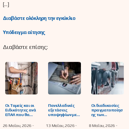
[…]
Διαβάστε ολόκληρη την εγκύκλιο
Υπόδειγμα αίτησης
Διαβάστε επίσης:
Οι Τομείς και οι
Πανελλαδικές
Οι διαδικασίες
Ειδικότητες ανά
εξετάσεις
πραγματοποίησ
ΕΠΑΛ που θα
υποψηφίων με
ης των
λειτουργήσουν
αναπηρία και
προαγωγικών,
για το 2026-2027
ειδικές
απολυτηρίων και
26 Μαΐου, 2026 -
13 Μαΐου, 2026 -
8 Μαΐου, 2026 -
εκπαιδευτικές
επαναληπτικών