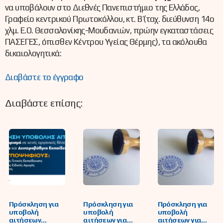
να υποβάλουν στο Διεθνές Πανεπιστήμιο της Ελλάδος,
Γραφείο κεντρικού Πρωτοκόλλου, κτ. Β΄ (ταχ. διεύθυνση 14ο
χλμ. Ε.Ο. Θεσσαλονίκης-Μουδανιών, πρώην εγκαταστάσεις
ΠΑΣΕΓΕΣ, όπισθεν Κέντρου Υγείας Θέρμης), τα ακόλουθα
δικαιολογητικά:
Διαβάστε το έγγραφο
Διαβάστε επίσης:
Πρόσκληση για
Πρόσκληση για
Πρόσκληση για
υποβολή
υποβολή
υποβολή
αιτήσεων
αιτήσεων για
αιτήσεων για