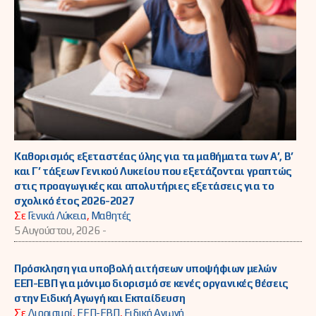
Καθορισμός εξεταστέας ύλης για τα μαθήματα των Α’, Β’
και Γ’ τάξεων Γενικού Λυκείου που εξετάζονται γραπτώς
στις προαγωγικές και απολυτήριες εξετάσεις για το
σχολικό έτος 2026-2027
Σε
Γενικά Λύκεια
,
Μαθητές
5 Αυγούστου, 2026 -
Πρόσκληση για υποβολή αιτήσεων υποψήφιων μελών
ΕΕΠ-ΕΒΠ για μόνιμο διορισμό σε κενές οργανικές θέσεις
στην Ειδική Αγωγή και Εκπαίδευση
Σε
Διορισμοί
,
ΕΕΠ-ΕΒΠ
,
Ειδική Αγωγή