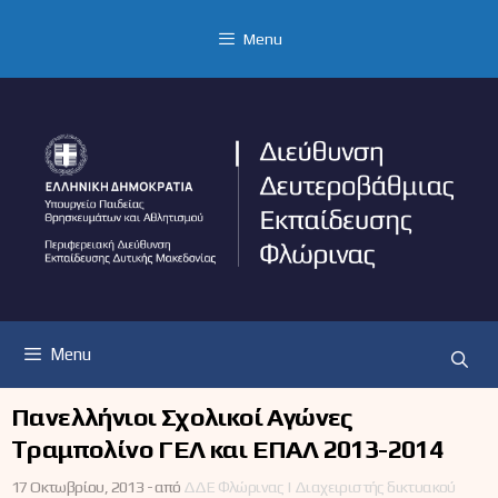
Μετάβαση
σε
Menu
περιεχόμενο
Menu
Πανελλήνιοι Σχολικοί Αγώνες
Tραμπολίνο ΓΕΛ και ΕΠΑΛ 2013-2014
17 Οκτωβρίου, 2013 -
από
ΔΔΕ Φλώρινας | Διαχειριστής δικτυακού