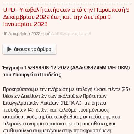
UPD - Υποβολή αιτήσεων από την Παρασκευή 9
Δεκεμβρίου 2022 έως και την Δευτέρα 9
Ιανουαρίου 2023
10 Δεκεμβρίου, 2022 -
από
ΔΔΕ Φλώρινας | User9
άκουσε το άρθρο
Έγγραφο 152398/08-12-2022 (ΑΔΑ: Ω83Ζ46ΜΤΛΗ-ΟΚΜ)
του Υπουργείου Παιδείας
Προκηρύσσουμε την πλήρωση με επιλογή είκοσι πέντε (25)
θέσεων Διευθυντών των ακόλουθων Πρότυπων
Επαγγελματικών Λυκείων (Π.ΕΠΑ.Λ.), με θητεία
τεσσάρων (4) ετών, και καλούμε τους μόνιμους
εκπαιδευτικούς της δευτεροβάθμιας εκπαίδευσης που
πληρούν τα νόμιμα προσόντα και προϋποθέσεις και
επιθυμούν να συμμετέχουν στην προκηρυσσόμενη