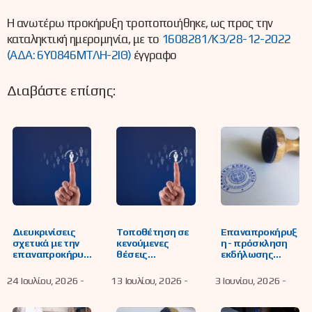
Η ανωτέρω προκήρυξη τροποποιήθηκε, ως προς την
καταληκτική ημερομηνία, με το
1608281/Κ3/28-12-2022
(ΑΔΑ: 6Υ0846ΜΤΛΗ-2ΙΘ)
έγγραφο
Διαβάστε επίσης:
Διευκρινίσεις
Τοποθέτηση σε
Επαναπροκήρυξ
σχετικά με την
κενούμενες
η - πρόσκληση
επαναπροκήρυξ
θέσεις
εκδήλωσης
η για την κάλυψη
Διευθυντών
ενδιαφέροντος
των κενούμενων
σχολικών
για την πλήρωση
24 Ιουλίου, 2026 -
13 Ιουλίου, 2026 -
3 Ιουνίου, 2026 -
θέσεων
μονάδων και
με επιλογή της
Διευθυντών
Εργαστηριακών
κενούμενης
Σχολικών
Κέντρων
θέσης