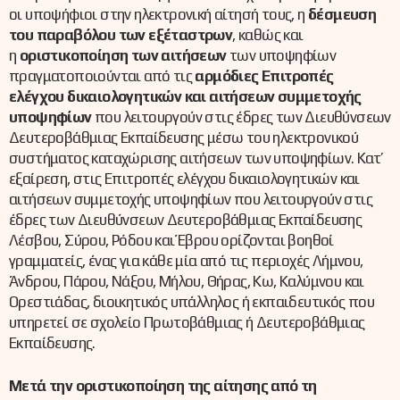
οι υποψήφιοι στην ηλεκτρονική αίτησή τους, η
δέσμευση
του παραβόλου
των εξέταστρων
, καθώς και
η
οριστικοποίηση των αιτήσεων
των υποψηφίων
πραγματοποιούνται από τις
αρμόδιες Επιτροπές
ελέγχου δικαιολογητικών και αιτήσεων συμμετοχής
υποψηφίων
που λειτουργούν στις έδρες των Διευθύνσεων
Δευτεροβάθμιας Εκπαίδευσης μέσω του ηλεκτρονικού
συστήματος καταχώρισης αιτήσεων των υποψηφίων. Κατ’
εξαίρεση, στις Επιτροπές ελέγχου δικαιολογητικών και
αιτήσεων συμμετοχής υποψηφίων που λειτουργούν στις
έδρες των Διευθύνσεων Δευτεροβάθμιας Εκπαίδευσης
Λέσβου, Σύρου, Ρόδου και Έβρου ορίζονται βοηθοί
γραμματείς, ένας για κάθε μία από τις περιοχές Λήμνου,
Άνδρου, Πάρου, Νάξου, Μήλου, Θήρας, Κω, Καλύμνου και
Ορεστιάδας, διοικητικός υπάλληλος ή εκπαιδευτικός που
υπηρετεί σε σχολείο Πρωτοβάθμιας ή Δευτεροβάθμιας
Εκπαίδευσης.
Μετά την οριστικοποίηση της αίτησης από τη