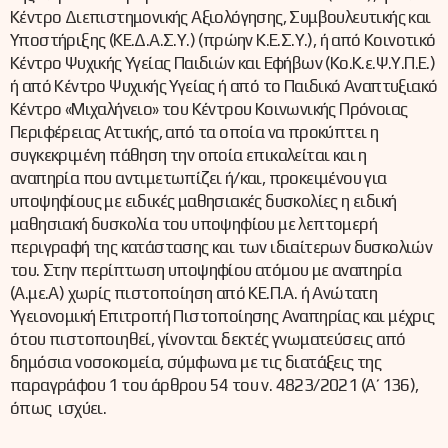
Κέντρο Διεπιστημονικής Αξιολόγησης, Συμβουλευτικής και
Υποστήριξης (ΚΕ.Δ.Α.Σ.Υ.) (πρώην Κ.Ε.Σ.Υ.), ή από Κοινοτικό
Κέντρο Ψυχικής Υγείας Παιδιών και Εφήβων (Κο.Κ.ε.Ψ.Υ.Π.Ε.)
ή από Κέντρο Ψυχικής Υγείας ή από το Παιδικό Αναπτυξιακό
Κέντρο «Μιχαλήνειο» του Κέντρου Κοινωνικής Πρόνοιας
Περιφέρειας Αττικής, από τα οποία να προκύπτει η
συγκεκριμένη πάθηση την οποία επικαλείται και η
αναπηρία που αντιμετωπίζει ή/και, προκειμένου για
υποψηφίους με ειδικές μαθησιακές δυσκολίες η ειδική
μαθησιακή δυσκολία του υποψηφίου με λεπτομερή
περιγραφή της κατάστασης και των ιδιαίτερων δυσκολιών
του. Στην περίπτωση υποψηφίου ατόμου με αναπηρία
(Α.με.Α) χωρίς πιστοποίηση από ΚΕ.Π.Α. ή Ανώτατη
Υγειονομική Επιτροπή Πιστοποίησης Αναπηρίας και μέχρις
ότου πιστοποιηθεί, γίνονται δεκτές γνωματεύσεις από
δημόσια νοσοκομεία, σύμφωνα με τις διατάξεις της
παραγράφου 1 του άρθρου 54 του ν. 4823/2021 (Α΄ 136),
όπως ισχύει.