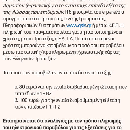
Δημοσίου (
e-
paravolo) για το αντίστοιχο επίπεδο εξέτασης
της γλώσσας που επιθυμούν.
Η δημιουργία του e-paravolo
πραγματοποιείται μέσω της Γενικής Γραμματείας
Πληροφοριακών Συστημάτων
www.gsis.gr
ή μέσω Κ.Ε.Π. Η
πληρωμή του πραγματοποιείται για μη πιστοποιημένους
χρήστες μέσω Τράπεζας ή Ε.Λ.Τ.Α. Οι πιστοποιημένοι
χρήστες μπορούν να καταβάλουν το ποσό του παραβόλου
μέσω πιστωτικής/προπληρωμένης/χρεωστικής κάρτας
των Ελληνικών Τραπεζών.
Τα ποσά των παραβόλων ανά επίπεδο είναι τα εξής:
α. 80 ευρώ για την ενιαία διαβαθμισμένη εξέταση των
επιπέδων Β1 + Β2
β. 100 ευρώ για την ενιαία διαβαθμισμένη εξέταση
των επιπέδων Γ1 + Γ2
Επισημαίνεται ότι αναλόγως με τον τρόπο πληρωμής
του ηλεκτρονικού παραβόλου για τις Εξετάσεις για το