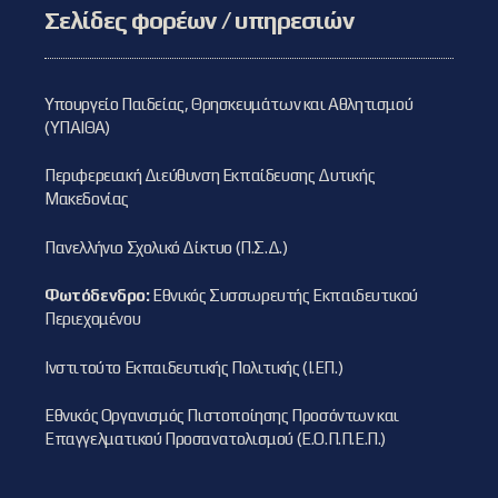
Σελίδες φορέων / υπηρεσιών
Υπουργείο Παιδείας, Θρησκευμάτων και Αθλητισμού
(ΥΠΑΙΘΑ)
Περιφερειακή Διεύθυνση Εκπαίδευσης Δυτικής
Μακεδονίας
Πανελλήνιο Σχολικό Δίκτυο (Π.Σ.Δ.)
Φωτόδενδρο:
Εθνικός Συσσωρευτής Εκπαιδευτικού
Περιεχομένου
Ινστιτούτο Εκπαιδευτικής Πολιτικής (Ι.ΕΠ.)
Εθνικός Οργανισμός Πιστοποίησης Προσόντων και
Επαγγελματικού Προσανατολισμού (Ε.Ο.Π.Π.Ε.Π.)