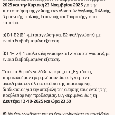
2025
και την Κυριακή 23 Νοεμβρίου 2025
για την
πιστοποίηση της γνώσης των γλωσσών Αγγλικής, Γαλλικής,
Γερμανικής, Ιταλικής, Ισπανικής και Τουρκικής για τα
επίπεδα:
α) Β1+Β2 (Β1 «μέτρια γνώση» και Β2 «καλή γνώση»), με
ενιαία διαβαθμισμένη εξέταση.
β) Γ1+Γ2 (Γ1 «πολύ καλή γνώση» και Γ2 «άριστη γνώση»), με
ενιαία διαβαθμισμένη εξέταση.
Όσοι επιθυμούν να λάβουν μέρος στις Εξετάσεις,
παρακαλούμε να μεριμνήσουν ώστε έγκαιρα να
ολοκληρώσουν όλα τα στάδια της απαιτούμενης
διαδικασίας για την υποβολή της αίτησής τους εντός της
προβλεπόμενης προθεσμίας. Συγκεκριμένα, έως
τη
Δευτέρα 13
-10-2025 και ώρα 23.59
Α)
Να έχουν εκδώσει και να έχουν πληρώσει το παράβολο