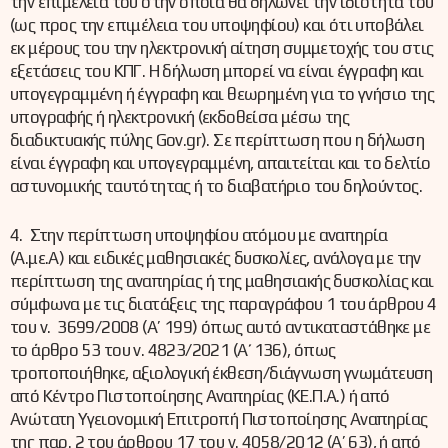
την επιμέλειά του στην οποία θα δηλώνει την ιδιότητά του
(ως προς την επιμέλεια του υποψηφίου) και ότι υποβάλει
εκ μέρους του την ηλεκτρονική αίτηση συμμετοχής του στις
εξετάσεις του ΚΠΓ. Η δήλωση μπορεί να είναι έγγραφη και
υπογεγραμμένη ή έγγραφη και θεωρημένη για το γνήσιο της
υπογραφής ή ηλεκτρονική (εκδοθείσα μέσω της
διαδικτυακής πύλης Gov.gr). Σε περίπτωση που η δήλωση
είναι έγγραφη και υπογεγραμμένη, απαιτείται και το δελτίο
αστυνομικής ταυτότητας ή το διαβατήριο του δηλούντος.
4. Στην περίπτωση υποψηφίου ατόμου με αναπηρία
(Α.με.Α) και ειδικές μαθησιακές δυσκολίες, ανάλογα με την
περίπτωση της αναπηρίας ή της μαθησιακής δυσκολίας και
σύμφωνα με τις διατάξεις της παραγράφου 1 του άρθρου 4
του ν. 3699/2008 (Α’ 199) όπως αυτό αντικαταστάθηκε με
το άρθρο 53 του ν. 4823/2021 (Α΄ 136), όπως
τροποποιήθηκε, αξιολογική έκθεση/διάγνωση γνωμάτευση
από Κέντρο Πιστοποίησης Αναπηρίας (ΚΕ.Π.Α.) ή από
Ανώτατη Υγειονομική Επιτροπή Πιστοποίησης Αναπηρίας
της παρ. 2 του άρθρου 17 του ν. 4058/2012 (Α’ 63), ή από