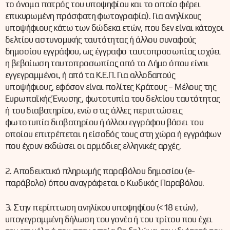
το όνομα πατρός του υποψηφίου και το οποίο φέρει
επικυρωμένη πρόσφατη φωτογραφία). Για ανηλίκους
υποψήφιους κάτω των δώδεκα ετών, που δεν είναι κάτοχοι
δελτίου αστυνομικής ταυτότητας ή άλλου συναφούς
δημοσίου εγγράφου, ως έγγραφο ταυτοπροσωπίας ισχύει
η βεβαίωση ταυτοπροσωπίας από το Δήμο όπου είναι
εγγεγραμμένοι, ή από τα Κ.Ε.Π. Για αλλοδαπούς
υποψήφιους, εφόσον είναι πολίτες Κράτους – Μέλους της
Ευρωπαϊκής Ένωσης, φωτοτυπία του δελτίου ταυτότητας
ή του διαβατηρίου, ενώ στις άλλες περιπτώσεις
φωτοτυπία διαβατηρίου ή άλλου εγγράφου βάσει του
οποίου επιτρέπεται η είσοδός τους στη χώρα ή εγγράφων
που έχουν εκδώσει οι αρμόδιες ελληνικές αρχές.
2. Αποδεικτικό πληρωμής παραβόλου δημοσίου (e-
παράβολο) όπου αναγράφεται ο Κωδικός Παραβόλου.
3. Στην περίπτωση ανηλίκου υποψηφίου (<18 ετών),
υπογεγραμμένη δήλωση του γονέα ή του τρίτου που έχει