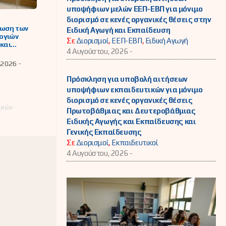
υποψήφιων μελών ΕΕΠ-ΕΒΠ για μόνιμο
διορισμό σε κενές οργανικές θέσεις στην
νωση των
Ειδική Αγωγή και Εκπαίδευση
ογιών
Σε
Διορισμοί
,
ΕΕΠ-ΕΒΠ
,
Ειδική Αγωγή
 και
4 Αυγούστου, 2026 -
ών
των και
 2026 -
θμών
ς στις
Πρόσκληση για υποβολή αιτήσεων
κές
υποψήφιων εκπαιδευτικών για μόνιμο
ίες για τα
διορισμό σε κενές οργανικές θέσεις
των
λικών
φίων
Πρωτοβάθμιας και Δευτεροβάθμιας
αδικών
Ειδικής Αγωγής και Εκπαίδευσης και
ων ΓΕΛ και
Γενικής Εκπαίδευσης
26
Σε
Διορισμοί
,
Εκπαιδευτικοί
4 Αυγούστου, 2026 -