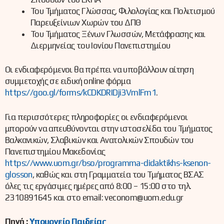
Του Τμήματος Γλώσσας, Φιλολογίας και Πολιτισμού
Παρευξείνιων Χωρών του ΔΠΘ
Του Τμήματος Ξένων Γλωσσών, Μετάφρασης και
Διερμηνείας του Ιονίου Πανεπιστημίου
Οι ενδιαφερόμενοι θα πρέπει να υποβάλλουν αίτηση
συμμετοχής σε ειδική online φόρμα
https://goo.gl/forms/kCDKDRIDji3VmlFm1
.
Για περισσότερες πληροφορίες οι ενδιαφερόμενοι
μπορούν να απευθύνονται στην ιστοσελίδα του Τμήματος
Βαλκανικών, Σλαβικών και Ανατολικών Σπουδών του
Πανεπιστημίου Μακεδονίας
https://www.uom.gr/bso/programma-didaktikhs-ksenon-
glosson
, καθώς και στη Γραμματεία του Τμήματος ΒΣΑΣ
όλες τις εργάσιμες ημέρες από 8:00 – 15:00 στο τηλ.
2310891645 και στο email: veconom@uom.edu.gr
Πηγή :
Υπουργείο Παιδείας