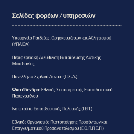
Σελίδες φορέων / υπηρεσιών
Υπουργείο Παιδείας, Θρησκευμάτων και Αθλητισμού
(ΥΠΑΙΘΑ)
Περιφερειακή Διεύθυνση Εκπαίδευσης Δυτικής
Μακεδονίας
Πανελλήνιο Σχολικό Δίκτυο (Π.Σ.Δ.)
Φωτόδενδρο:
Εθνικός Συσσωρευτής Εκπαιδευτικού
Περιεχομένου
Ινστιτούτο Εκπαιδευτικής Πολιτικής (Ι.ΕΠ.)
Εθνικός Οργανισμός Πιστοποίησης Προσόντων και
Επαγγελματικού Προσανατολισμού (Ε.Ο.Π.Π.Ε.Π.)