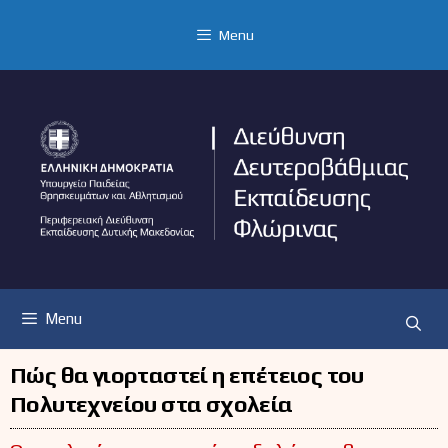
Μετάβαση
σε
Menu
περιεχόμενο
Menu
Πώς θα γιορταστεί η επέτειος του
Πολυτεχνείου στα σχολεία