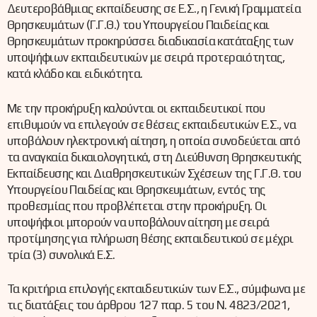
Δευτεροβάθμιας εκπαίδευσης σε Ε.Σ., η Γενική Γραμματεία
Θρησκευμάτων (Γ.Γ.Θ.) του Υπουργείου Παιδείας και
Θρησκευμάτων προκηρύσσει διαδικασία κατάταξης των
υποψήφιων εκπαιδευτικών με σειρά προτεραιότητας,
κατά κλάδο και ειδικότητα.
Με την προκήρυξη καλούνται οι εκπαιδευτικοί που
επιθυμούν να επιλεγούν σε θέσεις εκπαιδευτικών Ε.Σ., να
υποβάλουν ηλεκτρονική αίτηση, η οποία συνοδεύεται από
τα αναγκαία δικαιολογητικά, στη Διεύθυνση Θρησκευτικής
Εκπαίδευσης και Διαθρησκευτικών Σχέσεων της Γ.Γ.Θ. του
Υπουργείου Παιδείας και Θρησκευμάτων, εντός της
προθεσμίας που προβλέπεται στην προκήρυξη. Οι
υποψήφιοι μπορούν να υποβάλουν αίτηση με σειρά
προτίμησης για πλήρωση θέσης εκπαιδευτικού σε μέχρι
τρία (3) συνολικά Ε.Σ.
Τα κριτήρια επιλογής εκπαιδευτικών των Ε.Σ., σύμφωνα με
τις διατάξεις του άρθρου 127 παρ. 5 του Ν. 4823/2021,