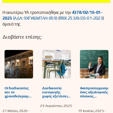
Η ανωτέρω ΥΑ τροποποιήθηκε με την
4378/Θ2/16-01-
2023
(ΑΔΑ: 9ΧΓΙ46ΜΤΛΗ-859)
(
ΦΕΚ 253/Β/20-01-2023
)
όμοιά της
Διαβάστε επίσης:
Oi διαδικασίες
Διαδικασία
Αναπροσαρμοσμ
και το
εισαγωγής
ένος αξιολογικός
χρονοδιάγραμμα
χωρίς εξετάσεις
πίνακας
κατάταξης και
μαθητών/τριών
υποψηφίων
επιλογής
ειδικών
εκπαιδευτικών
29 Αυγούστου, 2025
υποψηφίων
κατηγοριών στα
της ΔΕ Φλώρινας
21 Μαΐου, 2026 -
-
19 Ιουνίου, 2025 -
εκπαιδευτικών
πρότυπα
για τα Πρότυπα