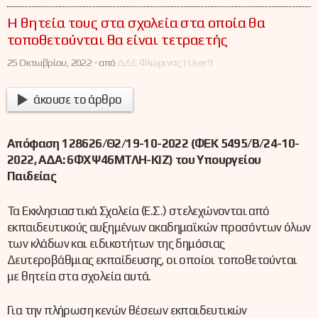
Η θητεία τους στα σχολεία στα οποία θα
τοποθετούνται θα είναι τετραετής
25 Οκτωβρίου, 2022 -
από
ΔΔΕ Φλώρινας | User9
άκουσε το άρθρο
Απόφαση 128626/Θ2/19-10-2022 (ΦΕΚ 5495/Β/24-10-
2022, ΑΔΑ: 6ΦΧΨ46ΜΤΛΗ-ΚΙΖ) του Υπουργείου
Παιδείας
Τα Εκκλησιαστικά Σχολεία (Ε.Σ.) στελεχώνονται από
εκπαιδευτικούς αυξημένων ακαδημαϊκών προσόντων όλων
των κλάδων και ειδικοτήτων της δημόσιας
Δευτεροβάθμιας εκπαίδευσης, οι οποίοι τοποθετούνται
με θητεία στα σχολεία αυτά.
Για την πλήρωση κενών θέσεων εκπαιδευτικών