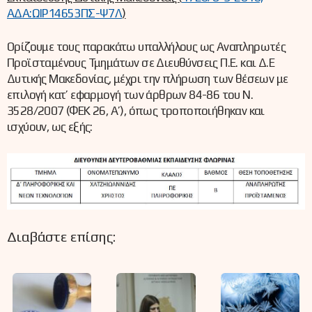
ΑΔΑ:ΩΙΡ14653ΠΣ-Ψ7Λ
)
Ορίζουμε τους παρακάτω υπαλλήλους ως Αναπληρωτές
Προϊσταμένους Τμημάτων σε Διευθύνσεις Π.Ε. και Δ.Ε
Δυτικής Μακεδονίας, μέχρι την πλήρωση των θέσεων με
επιλογή κατ’ εφαρμογή των άρθρων 84-86 του Ν.
3528/2007 (ΦΕΚ 26, Α’), όπως τροποποιήθηκαν και
ισχύουν, ως εξής:
Διαβάστε επίσης: