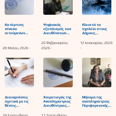
Κατάρτιση
Ψηφιακός
Κλειστά τα
πίνακα
εξοπλισμός των
σχολεία στους
αιτούμενων
Διευθύνσεων
Δήμους
εκπαιδευτικών
Εκπαίδευσης
Αμυνταίου,
ως δεκτών
Δυτικής
Πρεσπών και
20 Φεβρουαρίου,
12 Ιανουαρίου, 2026
υποψηφίων,
Μακεδονίας
Φλώρινας
28 Μαΐου, 2026 -
2026 -
-
οργανικά
ανηκόντων στη
Διεύθυνση Δ.Ε.
Φλώρινας, για
την πανελληνίως
ενιαία πλήρωση
κενών θέσεων
εκπαιδευτικών,
με σκοπό την επί
θητεία
στελέχωση των
Πρότυπων
Διευκρινίσεις
Χαιρετισμός της
Μήνυμα της
Εκκλησιαστικών
σχετικά με τις
Aναπληρώτριας
αναπληρώτριας
Σχολείων
θέσεις
Διευθύντριας
Περιφερειακής
Υποδιευθυντών
της Διεύθυνσης
Διευθύντριας
σε σχολικές
Δ.Ε. Φλώρινας
Εκπαίδευσης
29 Σεπτεμβρίου,
11 Σεπτεμβρίου,