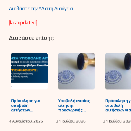
Διαβάστε την ΥΑ στη Διαύγεια
[lastupdated]
Διαβάστε επίσης:
Πρόσκληση για
Υποβολή ενιαίας
Πρόσκληση γ
υποβολή
αίτησης
υποβολή
αιτήσεων
προσωρινής
αιτήσεων γι
υποψήφιων
τοποθέτησης
συμπλήρωση
εκπαιδευτικών για
κάλυψης
εβδομαδιαίο
4 Αυγούστου, 2026 -
31 Ιουλίου, 2026 -
31 Ιουλίου, 202
μόνιμο διορισμό
λειτουργικών
υποχρεωτικ
σε κενές οργανικές
αναγκών, ή/και
διδακτικού