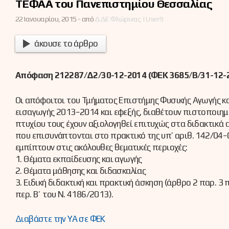
ΤΕΦΑΑ του Πανεπιστημίου Θεσσαλίας
22 Ιανουαρίου, 2015 -
από
ΔΔΕ Φλώρινας | User9
άκουσε το άρθρο
Απόφαση 212287/Δ2/30-12-2014 (ΦΕΚ 3685/Β/31-12-2
Οι απόφοιτοι του Τμήματος Επιστήμης Φυσικής Αγωγής κ
εισαγωγής 2013−2014 και εφεξής, διαθέτουν πιστοποιημέ
πτυχίου τους έχουν αξιολογηθεί επιτυχώς στα διδακτικά 
που επισυνάπτονται στο πρακτικό της υπ’ αριθ. 142/04−0
εμπίπτουν στις ακόλουθες θεματικές περιοχές:
1. Θέματα εκπαίδευσης και αγωγής
2. Θέματα μάθησης και διδασκαλίας
3. Ειδική διδακτική και πρακτική άσκηση (άρθρο 2 παρ. 3
περ. Β΄ του N. 4186/2013).
Διαβάστε την ΥΑ σε ΦΕΚ