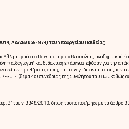
014, ΑΔΑ:Β2059-Ν74) του Υπουργείου Παιδείας
αι Αθλητισμού του Πανεπιστημίου Θεσσαλίας, ακαδημαϊκού έτ
νη παιδαγωγική και διδακτική επάρκεια, εφόσον για την από
αντικείμενα-μαθήματα, όπως αυτά αναγράφονται στους πίνακες
7−2014 (θέμα 4o) συνεδρίας της Συγκλήτου του Π.Θ., καθώς α
 περ. Β΄ του ν. 3848/2010, όπως τροποποιήθηκε με το άρθρο 3