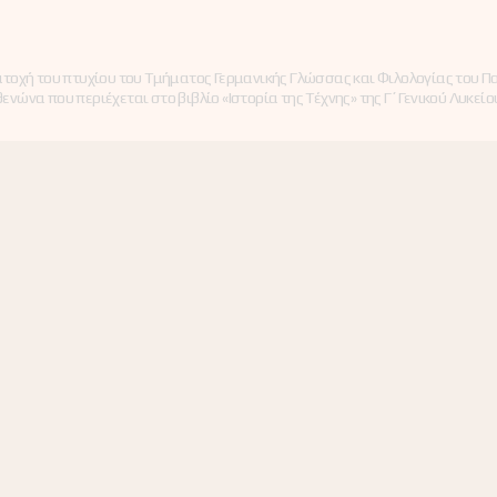
σχολικές μονάδες
και μελών ΕΕΠ-ΕΒΠ
ών
(γενικής παιδείας
για το σχολικό
ν
και ειδικής
έτος 2026-2027
αγωγής)
κατοχή του πτυχίου του Τμήματος Γερμανικής Γλώσσας και Φιλολογίας του 
σε
ώνα που περιέχεται στο βιβλίο «Ιστορία της Τέχνης» της Γ΄ Γενικού Λυκείο
νάδες
δείας