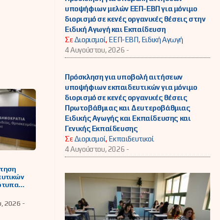
υποψήφιων μελών ΕΕΠ-ΕΒΠ για μόνιμο
διορισμό σε κενές οργανικές θέσεις στην
Ειδική Αγωγή και Εκπαίδευση
Σε
Διορισμοί
,
ΕΕΠ-ΕΒΠ
,
Ειδική Αγωγή
4 Αυγούστου, 2026 -
Πρόσκληση για υποβολή αιτήσεων
υποψήφιων εκπαιδευτικών για μόνιμο
διορισμό σε κενές οργανικές θέσεις
Πρωτοβάθμιας και Δευτεροβάθμιας
Ειδικής Αγωγής και Εκπαίδευσης και
Γενικής Εκπαίδευσης
Σε
Διορισμοί
,
Εκπαιδευτικοί
4 Αυγούστου, 2026 -
τηση
ευτικών
ότυπα
ιαστικά
(Π.Ε.Σ.)
υ, 2026 -
823/2021 (Α΄