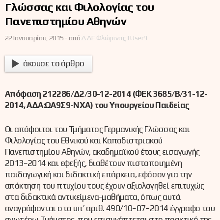
Γλώσσας και Φιλολογίας του
Πανεπιστημίου Αθηνών
22 Ιανουαρίου, 2015 -
από
ΔΔΕ Φλώρινας | User9
άκουσε το άρθρο
Απόφαση 212286/Δ2/30-12-2014 (ΦΕΚ 3685/Β/31-12-
2014, ΑΔΑ:ΩΑ9Σ9-ΝΧΑ) του Υπουργείου Παιδείας
Οι απόφοιτοι του Τμήματος Γερμανικής Γλώσσας και
Φιλολογίας του Εθνικού και Καποδιστριακού
Πανεπιστημίου Αθηνών, ακαδημαϊκού έτους εισαγωγής
2013−2014 και εφεξής, διαθέτουν πιστοποιημένη
παιδαγωγική και διδακτική επάρκεια, εφόσον για την
απόκτηση του πτυχίου τους έχουν αξιολογηθεί επιτυχώς
στα διδακτικά αντικείμενα-μαθήματα, όπως αυτά
αναγράφονται στο υπ’ αριθ. 490/10−07−2014 έγγραφο του
ανωτέρω Τμήματος, που επισυνάπτεται στο πρακτικό της