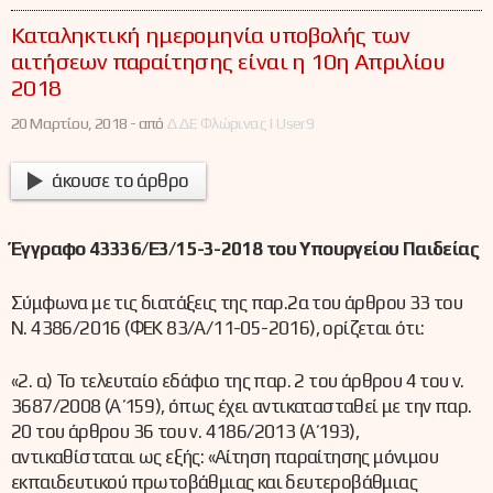
Καταληκτική ημερομηνία υποβολής των
αιτήσεων παραίτησης είναι η 10η Απριλίου
2018
20 Μαρτίου, 2018 -
από
ΔΔΕ Φλώρινας | User9
άκουσε το άρθρο
Έγγραφο 43336/Ε3/15-3-2018 του Υπουργείου Παιδείας
Σύμφωνα με τις διατάξεις της παρ.2α του άρθρου 33 του
Ν. 4386/2016 (ΦΕΚ 83/Α/11-05-2016), ορίζεται ότι:
«2. α) Το τελευταίο εδάφιο της παρ. 2 του άρθρου 4 του ν.
3687/2008 (Α΄ 159), όπως έχει αντικατασταθεί με την παρ.
20 του άρθρου 36 του ν. 4186/2013 (Α΄ 193),
αντικαθίσταται ως εξής: «Αίτηση παραίτησης μόνιμου
εκπαιδευτικού πρωτοβάθμιας και δευτεροβάθμιας