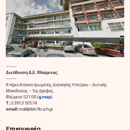
———
Διεύθυνση Δ.Ε. Φλώρινας
———
Κτήριο Αποκεντρωμένης Διοίκησης Ηπείρου – Δυτικής
Μακεδονίας – 1ος όροφος.
Φλώρινα 531 00 (
g.map
)
Τ.:
23853 50574
email:
mail@dide.flo.sch.gr
Επικοινωνία