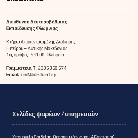
Διεύθυνση Δευτεροβάθμιας
Εκπαίδευσης Φλώρινας
Κτήριο Αποκεντρωμένης Διοίκησης
Ηπείρου – Δυτικής Μακεδονίας
1ος όροφος, 531 00, Φλώρινα
Γραμματεία Τ.
: 2385 350 574
Email:
mail@dide.flo.sch.gr
Σελίδες φορέων / υπηρεσιών
Υπουργείο Παιδείας, Θρησκευμάτων και Αθλητισμού