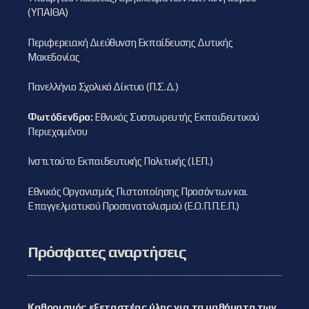
(ΥΠΑΙΘΑ)
Περιφερειακή Διεύθυνση Εκπαίδευσης Δυτικής
Μακεδονίας
Πανελλήνιο Σχολικό Δίκτυο (Π.Σ.Δ.)
Φωτόδενδρο:
Εθνικός Συσσωρευτής Εκπαιδευτικού
Περιεχομένου
Ινστιτούτο Εκπαιδευτικής Πολιτικής (Ι.ΕΠ.)
Εθνικός Οργανισμός Πιστοποίησης Προσόντων και
Επαγγελματικού Προσανατολισμού (Ε.Ο.Π.Π.Ε.Π.)
Πρόσφατες αναρτήσεις
Καθορισμός εξεταστέας ύλης για τα μαθήματα των