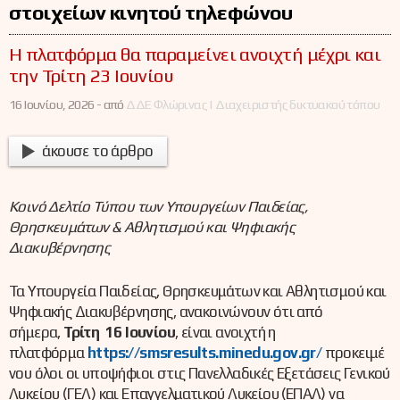
στοιχείων κινητού τηλεφώνου
Η πλατφόρμα θα παραμείνει ανοιχτή μέχρι και
την Τρίτη 23 Ιουνίου
16 Ιουνίου, 2026 -
από
ΔΔΕ Φλώρινας | Διαχειριστής δικτυακού τόπου
άκουσε το άρθρο
Κοινό Δελτίο Τύπου των Υπουργείων Παιδείας,
Θρησκευμάτων & Αθλητισμού και Ψηφιακής
Διακυβέρνησης
Τα Υπουργεία Παιδείας, Θρησκευμάτων και Αθλητισμού και
Ψηφιακής Διακυβέρνησης, ανακοινώνουν ότι από
σήμερα,
Τρίτη 16 Ιουνίου
, είναι ανοιχτή η
πλατφόρμα
https://smsresults.minedu.gov.gr
/
προκειμέ
νου όλοι οι υποψήφιοι στις Πανελλαδικές Εξετάσεις Γενικού
Λυκείου (ΓΕΛ) και Επαγγελματικού Λυκείου (ΕΠΑΛ) να