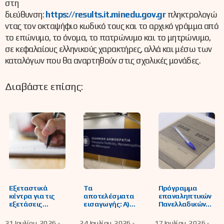
στη
διεύθυνση:
https://results.it.minedu.gov.gr
πληκτρολογώ
ντας τον οκταψήφιο κωδικό τους και το αρχικό γράμμα από
το επώνυμο, το όνομα, το πατρώνυμο και το μητρώνυμο,
σε κεφαλαίους ελληνικούς χαρακτήρες, αλλά και μέσω των
καταλόγων που θα αναρτηθούν στις σχολικές μονάδες.
Διαβάστε επίσης:
Εξεταστικά
Τα
Πρόγραμμα
κέντρα για τις
αποτελέσματα
επαναληπτικών
εξετάσεις
εισαγωγής: Α)
Πανελλαδικών
υποψηφίων της
υποψηφίων των
εξετάσεων
ειδικής
πανελλαδικών
ημερησίων και
31 Ιουλίου, 2026 -
24 Ιουλίου, 2026 -
17 Ιουλίου, 2026 -