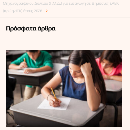
Μηχανογραφικού Δελτίου (Π.Μ.Δ.) για εισαγωγή σε Δημόσιες ΣΑΕΚ
(πρώην ΙΕΚ) έτους 2026
Πρόσφατα άρθρα