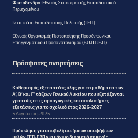
Φωτόδενδρο:
Εθνικός Συσσωρευτής Εκπαιδευτικού
Περιεχομένου
Ινστιτούτο Εκπαιδευτικής Πολιτικής (Ι.ΕΠ.)
Εθνικός Οργανισμός Πιστοποίησης Προσόντων και
Επαγγελματικού Προσανατολισμού (Ε.Ο.Π.Π.Ε.Π.)
Πρόσφατες αναρτήσεις
Καθορισμός εξεταστέας ύλης για τα μαθήματα των
Α’, Β’ και Γ’ τάξεων Γενικού Λυκείου που εξετάζονται
γραπτώς στις προαγωγικές και απολυτήριες
εξετάσεις για το σχολικό έτος 2026-2027
5 Αυγούστου, 2026 -
Πρόσκληση για υποβολή αιτήσεων υποψήφιων
μελών ΕΕΠ-ΕΒΠ για μόνιμο διορισμό σε κενές