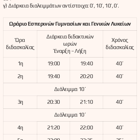
γ) Διάρκεια διαλειμμάτων αντίστοιχα: 0’, 10’, 10’, 0’.
Ωράριο Εσπερινών Γυμνασίων και Γενικών Λυκείων
Διάρκεια διδακτικών
Ώρα
Χρόνος
ωρών
διδασκαλίας
διδασκαλίας
Έναρξη – Λήξη
1η
19:00
19:40
40΄
2η
19:40
20:20
40΄
Διάλειμμα 10΄
3η
20:30
21:10
40΄
Διάλειμμα 10΄
4η
21:20
22:00
40΄