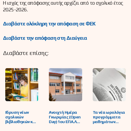
Η ισχύς της απόφασης αυτής αρχίζει από το σχολικό έτος
2025-2026.
Διαβάστε ολόκληρη την απόφαση σε ΦΕΚ
Διαβάστε την απόφαση στη Διαύγεια
Διαβάστε επίσης:
Iδρυση νέων
Ανοιχτή Ημέρα
Τα νέα ωρολόγια
σχολικών
Γνωριμίας (Open
προγράμματα
βιβλιοθηκών και
Day) 1ου ΕΠΑ.Λ
μαθημάτων
αναβάθμιση ήδη
Φλώρινας – 1ου
Γυμνασίων, ΓΕΛ,