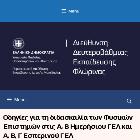
Μετάβαση
σε
Menu
περιεχόμενο
Menu
Οδηγίες για τη διδασκαλία των Φυσικών
Επιστημών στις Α΄, Β΄ Ημερήσιου ΓΕΛ και
Α΄, Β΄, Γ΄ Εσπερινού ΓΕΛ