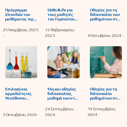
Πρόγραμμα
Skills4Life για
Οδηγίες για τη
Σπουδών του
τους μαθητές
διδασκαλία των
μαθήματος της
του Γυμνασίου
μαθημάτων στο
Ηθικής για το
και της Α’
Γυμνάσιο
Γυμνάσιο και για
Λυκείου
25 Νοεμβρίου, 2025
12 Φεβρουαρίου,
το Λύκειο
-
2025 -
4 Οκτωβρίου, 2024 -
Επιλογή και
Ύλη και οδηγίες
Οδηγίες για τη
αρμοδιότητες
διδασκαλίας
διδασκαλία
Υπεύθυνου
μαθημάτων στο
μαθημάτων στο
Σχολικού
ΕΠΑΛ
Γενικό Λύκειο
Εργαστηρίου
24 Σεπτεμβρίου,
19 Σεπτεμβρίου,
Φυσικών
3 Οκτωβρίου, 2024 -
2024 -
2024 -
Επιστημών
(YΣΕΦΕ) των
Γυμνασίων, ΓΕΛ